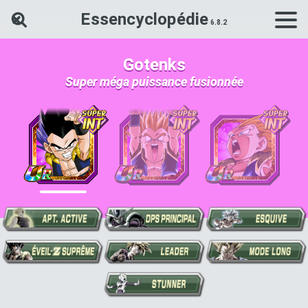
Essencyclopédie
Rechercher une carte Dokkan Ba
Gotenks
Super méga puissance fusionnée