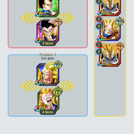
2
2e pos.
2
4
3
liens
1
2
Rotation 2
1re pos.
2e pos.
4
liens