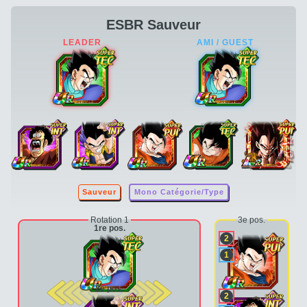
ESBR Sauveur
Sauveur
Mono Catégorie/Type
Rotation 1
3e pos.
1re pos.
2
1
2e pos.
2