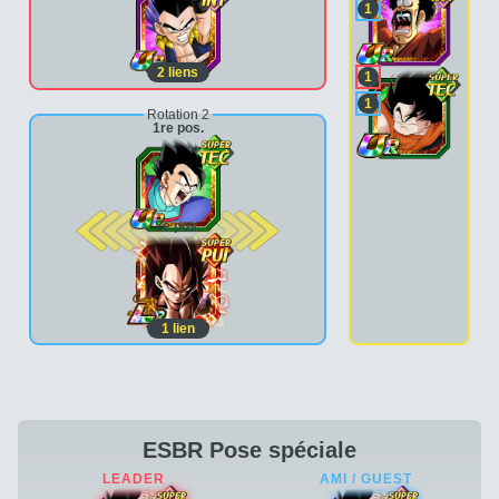
1
2
liens
1
1
Rotation 2
1re pos.
2e pos.
1
lien
ESBR Pose spéciale