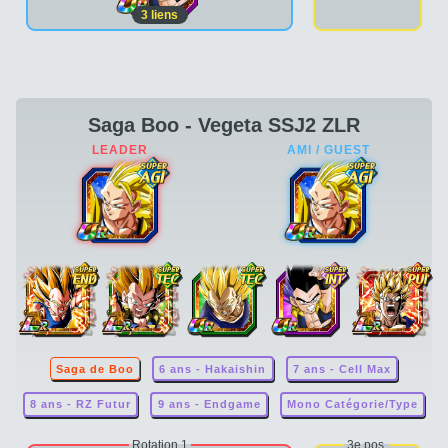
3
liens
Saga Boo - Vegeta SSJ2 ZLR
Saga de Boo
6 ans - Hakaishin
7 ans - Cell Max
8 ans - RZ Futur
9 ans - Endgame
Mono Catégorie/Type
Rotation 1
3e pos.