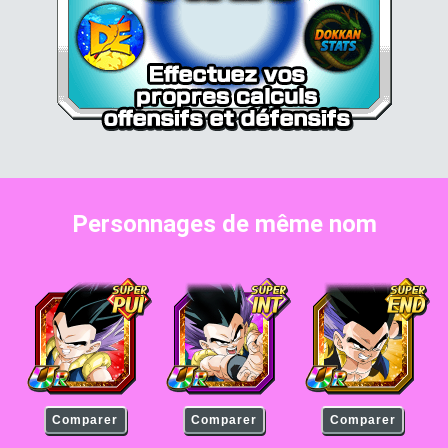
Personnages de même nom
Gotenks
Gotenks
Gotenks
Comparer
Comparer
Comparer