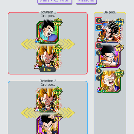
8 ans - RZ Futur
Missions
Rotation 1
3e pos.
1re pos.
2
1
2e pos.
1
3
1
lien
0
3
Rotation 2
1re pos.
2e pos.