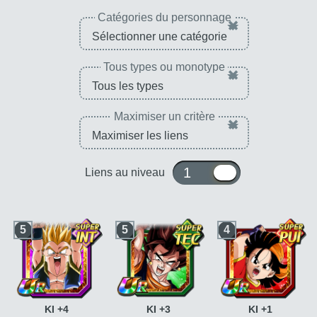
Catégories du personnage
×
Tous types ou monotype
×
Maximiser un critère
×
1 ou 10
Liens au niveau
5
5
4
KI +4
KI +3
KI +1