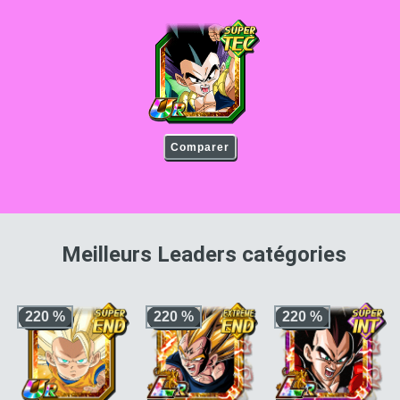
Gotenks
Comparer
pour 
Meilleurs Leaders catégories
220 %
220 %
220 %