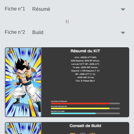
:
Fiche n°1
Vue alternative
| |
:
Fiche n°2