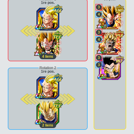
1re pos.
3
4
2e pos.
3
4
4
liens
3
3
Rotation 2
1re pos.
2e pos.
2
liens