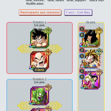
Tank, Revive,
Tank, Géant
Tank, Support
Stack DEF
Nullification
Participants aux tournois
7 ans - Cell Max
Rotation 1
3e pos.
1re pos.
1
6
2e pos.
2
1
4
liens
1
0
Rotation 2
1re pos.
2e pos.