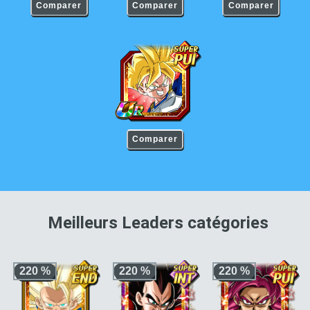
Comparer
Comparer
Comparer
Son Gohan Super Saiyan (enfant)
Comparer
pour 
Meilleurs Leaders catégories
220 %
220 %
220 %