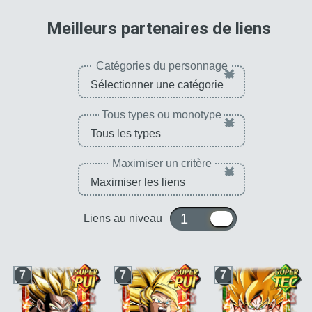
pour 
Meilleurs partenaires de liens
Catégories du personnage
×
Tous types ou monotype
×
Maximiser un critère
×
1 ou 10
Liens au niveau
7
7
7