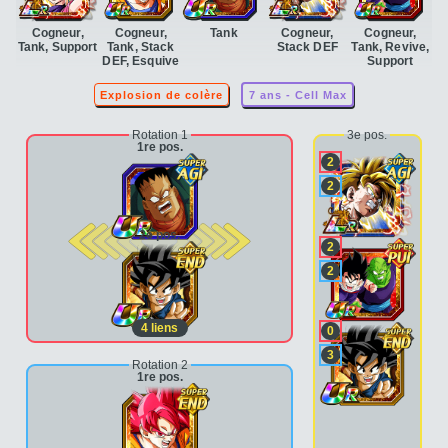
Cogneur,
Cogneur,
Tank
Cogneur,
Cogneur,
Tank, Support
Tank, Stack
Stack DEF
Tank, Revive,
DEF, Esquive
Support
Explosion de colère
7 ans - Cell Max
Rotation 1
3e pos.
1re pos.
2
2
2e pos.
2
2
4
liens
0
3
Rotation 2
1re pos.