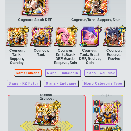
Cogneur, Stack DEF
Cogneur, Tank, Support, Stun
Cogneur,
Cogneur,
Cogneur,
Cogneur,
Cogneur,
Tank,
Tank
Tank, Stack
Tank, Stack
Esquive,
Support,
DEF, Garde,
DEF, Revive,
Revive
Standby
Esquive, Soin
Soin
Kamehameha
6 ans - Hakaishin
7 ans - Cell Max
8 ans - RZ Futur
9 ans - Endgame
Mono Catégorie/Type
Rotation 1
3e pos.
1re pos.
6
1
2e pos.
6