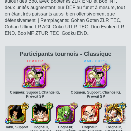
autour des Boo, avec Bootenks ZLR END et Boo INT,
deux unités augmentant leur DEF au fur et à mesure, tout
en étant très puissants aussi bien offensivement que
défensivement. | Remplaçants: Gohan Goten ZLR TEC,
Gohan Ultime LR AGI, Goku UI LR TEC, Duo Evoken LR
END, Boo MF ZTUR TEC, Godku END..
Participants tournois - Classique
Cogneur, Support, Change Ki,
Cogneur, Support, Change Ki,
Prévoit SP
Prévoit SP
Tank, Support
Cogneur,
Cogneur,
Cogneur,
Cogneur,