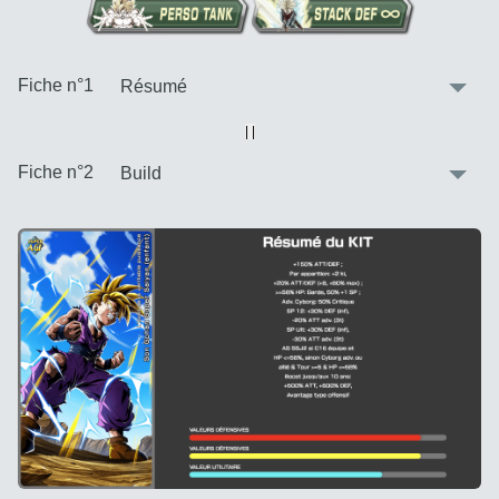
:
Fiche n°1
Vue alternative
| |
:
Fiche n°2