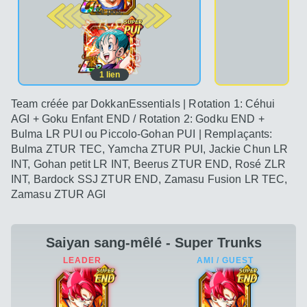
2e pos.
1
lien
Team créée par DokkanEssentials | Rotation 1: Céhui
AGI + Goku Enfant END / Rotation 2: Godku END +
Bulma LR PUI ou Piccolo-Gohan PUI | Remplaçants:
Bulma ZTUR TEC, Yamcha ZTUR PUI, Jackie Chun LR
INT, Gohan petit LR INT, Beerus ZTUR END, Rosé ZLR
INT, Bardock SSJ ZTUR END, Zamasu Fusion LR TEC,
Zamasu ZTUR AGI
Saiyan sang-mêlé - Super Trunks