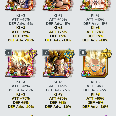
KI +3
KI +3
KI +3
ATT +45%
ATT +45%
ATT +45%
DEF Adv. -5%
DEF Adv. -5%
DEF Adv. -5%
KI +3
KI +3
KI +3
ATT +75%
ATT +75%
ATT +75%
DEF +5%
DEF +5%
DEF +5%
DEF Adv. -10%
DEF Adv. -10%
DEF Adv. -10%
Race saiyan
ATT
Race saiyan
ATT
Race saiyan
ATT
7
7
6
+5%
+5%
+5%
Race saiyan
ATT
Race saiyan
ATT
Race saiyan
ATT
+10%
+10%
+10%
Paré au combat
KI
Paré au combat
KI
Paré au combat
KI
+2
+2
+2
Paré au combat
KI
Paré au combat
KI
Paré au combat
KI
+2 ATT +5% DEF +5%
+2 ATT +5% DEF +5%
+2 ATT +5% DEF +5%
Super Saiyan
ATT
Super Saiyan
ATT
Super Saiyan
ATT
KI +3
KI +3
KI +3
+10%
+10%
+10%
ATT +45%
ATT +45%
ATT +35%
Super Saiyan
ATT
Super Saiyan
ATT
Super Saiyan
ATT
DEF Adv. -5%
DEF Adv. -5%
DEF Adv. -5%
+15%
+15%
+15%
KI +3
KI +3
KI +3
Kamehameha
ATT
Kamehameha
ATT
Kamehameha
ATT
ATT +75%
ATT +75%
ATT +60%
+5% si ATT SP
+5% si ATT SP
+5% si ATT SP
DEF +5%
DEF +5%
DEF +5%
Kamehameha
ATT
Kamehameha
ATT
Kamehameha
ATT
DEF Adv. -10%
DEF Adv. -10%
DEF Adv. -10%
+10% si ATT SP
+10% si ATT SP
+10% si ATT SP
Combat acharné
ATT
Combat acharné
ATT
Combat acharné
ATT
Race saiyan
ATT
Race saiyan
ATT
Race saiyan
ATT