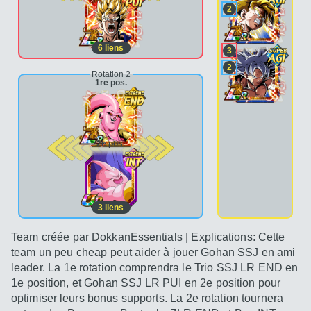
2
6
liens
3
2
Rotation 2
1re pos.
2e pos.
3
liens
Team créée par DokkanEssentials | Explications: Cette
team un peu cheap peut aider à jouer Gohan SSJ en ami
leader. La 1e rotation comprendra le Trio SSJ LR END en
1e position, et Gohan SSJ LR PUI en 2e position pour
optimiser leurs bonus supports. La 2e rotation tournera