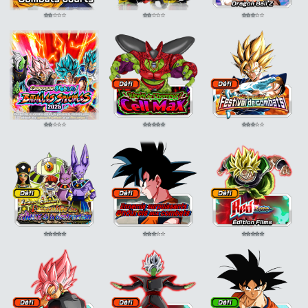
+15% si ATT SP
+15% si ATT SP
+15% si ATT SP
⭐
⭐
⭐
⭐
⭐
⭐
⭐
⭐
⭐
⭐
⭐
⭐
⭐
⭐
⭐
Guerrier doré
KI +1
Guerrier doré
KI +1
Guerrier doré
KI +1
DEF Adv. -5%
DEF Adv. -5%
DEF Adv. -5%
Guerrier doré
KI +1
Guerrier doré
KI +1
Guerrier doré
KI +1
DEF Adv. -10%
DEF Adv. -10%
DEF Adv. -10%
⭐
⭐
⭐
⭐
⭐
⭐
⭐
⭐
⭐
⭐
⭐
⭐
⭐
⭐
⭐
⭐
⭐
⭐
⭐
⭐
⭐
⭐
⭐
⭐
⭐
⭐
⭐
⭐
⭐
⭐