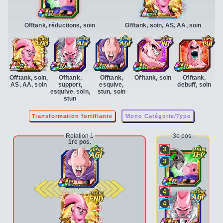
Offtank, réductions, soin
Offtank, soin, AS, AA, soin
Offtank, soin,
Offtank,
Offtank,
Offtank, soin
Offtank,
AS, AA, soin
support,
esquive,
debuff, soin
esquive, soin,
stun, soin
stun
Transformation fortifiante
Mono Catégorie/Type
Rotation 1
3e pos.
1re pos.
3
3
2e pos.
4
4