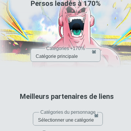
/
Persos leadés à
170
%
PV, ATT et DÉF +120
% pour le type E. PUI
Catégories +170%
×
pour 
Meilleurs partenaires de liens
Catégories du personnage
×