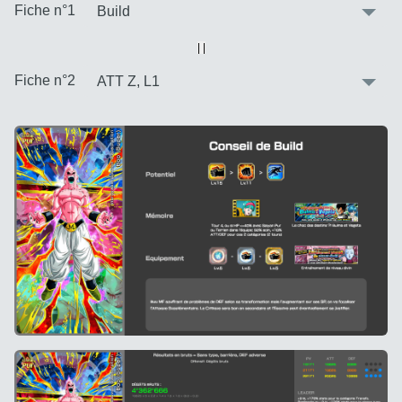
:
Fiche n°1
Vue alternative
| |
:
Fiche n°2