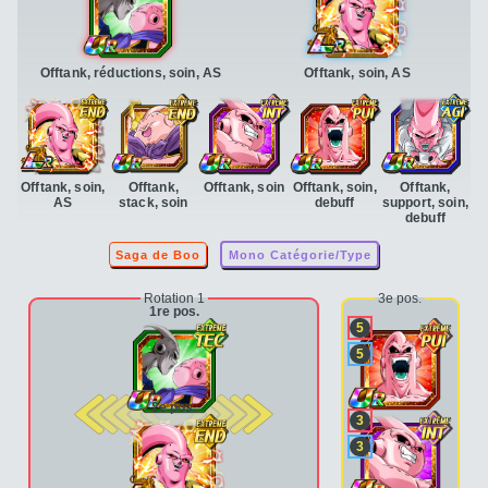
Offtank, réductions, soin, AS
Offtank, soin, AS
Offtank, soin,
Offtank,
Offtank, soin
Offtank, soin,
Offtank,
AS
stack, soin
debuff
support, soin,
debuff
Saga de Boo
Mono Catégorie/Type
Rotation 1
3e pos.
1re pos.
5
5
2e pos.
3
3