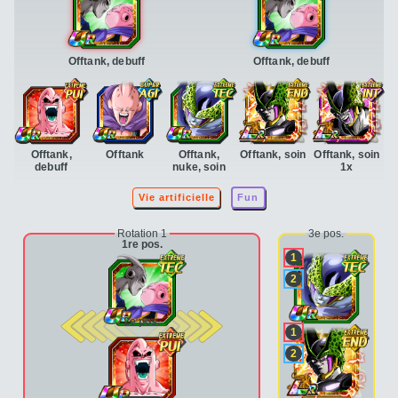
Offtank, debuff
Offtank, debuff
Offtank,
Offtank
Offtank,
Offtank, soin
Offtank, soin
debuff
nuke, soin
1x
Vie artificielle
Fun
Rotation 1
3e pos.
1re pos.
1
2
2e pos.
1
2