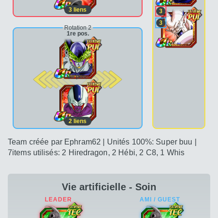
3
liens
3
3
Rotation 2
1re pos.
2e pos.
2
liens
Team créée par Ephram62 | Unités 100%: Super buu |
7items utilisés: 2 Hiredragon, 2 Hébi, 2 C8, 1 Whis
Vie artificielle - Soin