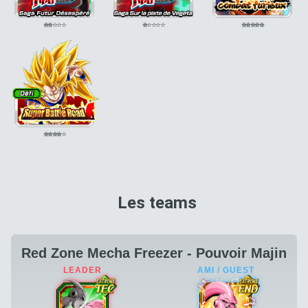
⭐
⭐
⭐
⭐
⭐
⭐
⭐
⭐
⭐
⭐
⭐
⭐
⭐
⭐
⭐
⭐
⭐
⭐
⭐
⭐
Les teams
Red Zone Mecha Freezer - Pouvoir Majin