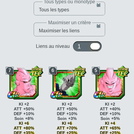
Tous types ou monotype
×
Maximiser un critère
×
1 ou 10
Liens au niveau
7
6
5
KI +2
KI +2
KI +2
ATT +50%
ATT +50%
ATT +40%
DEF +10%
DEF +10%
DEF +10%
Soin +8%
Soin +3%
Soin +5%
KI +6
KI +6
KI +4
ATT +80%
ATT +70%
ATT +65%
DEF +35%
DEF +25%
DEF +25%