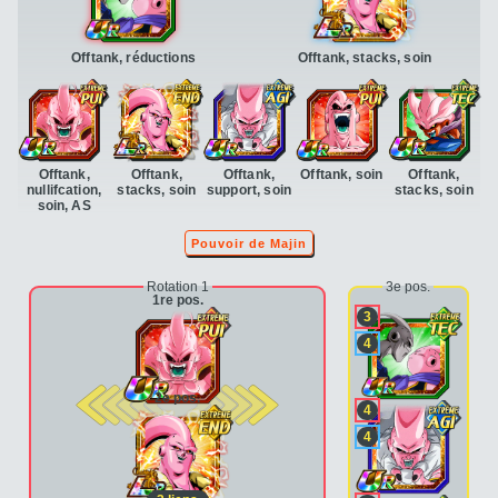
Offtank, réductions
Offtank, stacks, soin
Offtank,
Offtank,
Offtank,
Offtank, soin
Offtank,
nullifcation,
stacks, soin
support, soin
stacks, soin
soin, AS
Pouvoir de Majin
Rotation 1
3e pos.
1re pos.
3
4
2e pos.
4
4