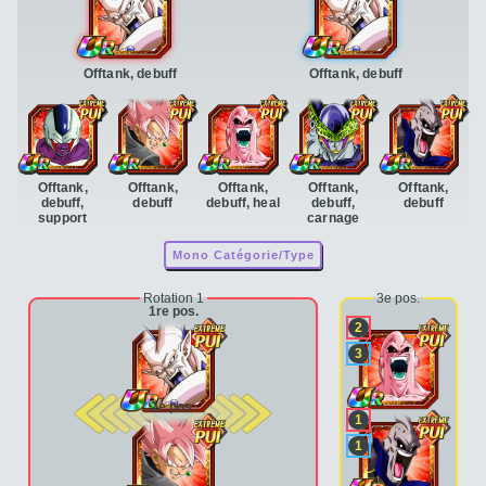
Offtank, debuff
Offtank, debuff
Offtank,
Offtank,
Offtank,
Offtank,
Offtank,
debuff,
debuff
debuff, heal
debuff,
debuff
support
carnage
Mono Catégorie/Type
Rotation 1
3e pos.
1re pos.
2
3
2e pos.
1
1