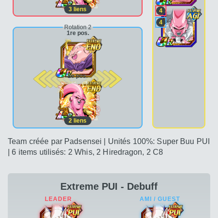
3
liens
4
4
Rotation 2
1re pos.
2e pos.
2
liens
Team créée par Padsensei | Unités 100%: Super Buu PUI
| 6 items utilisés: 2 Whis, 2 Hiredragon, 2 C8
Extreme PUI - Debuff