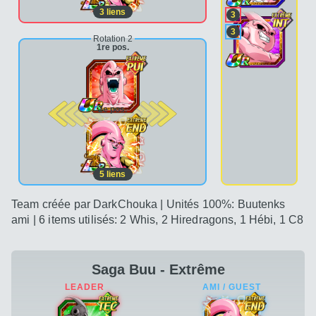
3
liens
3
3
Rotation 2
1re pos.
2e pos.
5
liens
Team créée par DarkChouka | Unités 100%: Buutenks
ami | 6 items utilisés: 2 Whis, 2 Hiredragons, 1 Hébi, 1 C8
Saga Buu - Extrême