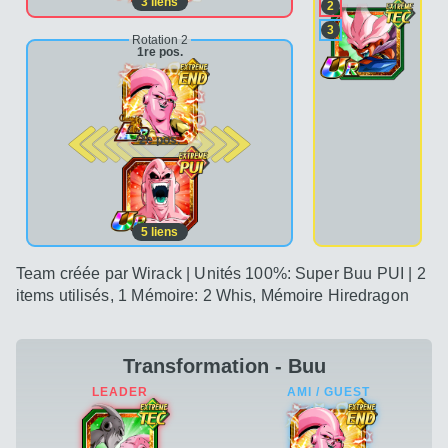
3
liens
2
3
Rotation 2
1re pos.
2e pos.
5
liens
Team créée par Wirack | Unités 100%: Super Buu PUI | 2
items utilisés, 1 Mémoire: 2 Whis, Mémoire Hiredragon
Transformation - Buu