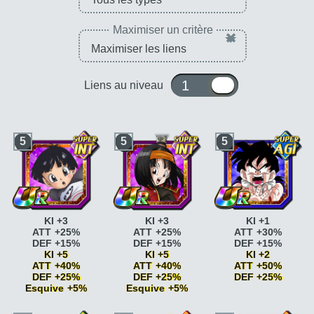
Maximiser un critère
×
1 ou 10
Liens au niveau
5
5
5
KI +3
KI +3
KI +1
ATT +25%
ATT +25%
ATT +30%
DEF +15%
DEF +15%
DEF +15%
KI +5
KI +5
KI +2
ATT +40%
ATT +40%
ATT +50%
DEF +25%
DEF +25%
DEF +25%
Esquive +5%
Esquive +5%
Race saiyan
ATT
Combat acharné
ATT
Combat acharné
ATT
+5%