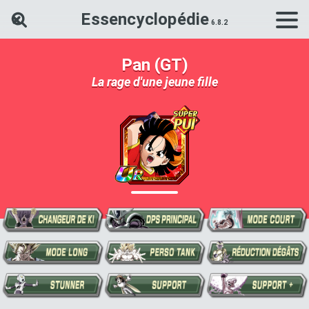
Essencyclopédie
Rechercher une carte Dokkan Ba
Pan (GT)
La rage d'une jeune fille