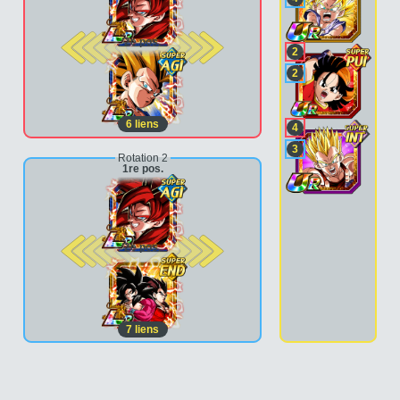
2e pos.
2
2
6
liens
4
3
Rotation 2
1re pos.
2e pos.
7
liens