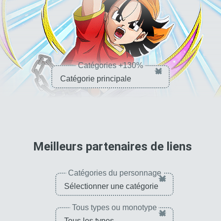
Catégories +130%
×
pour 
Meilleurs partenaires de liens
Catégories du personnage
×
Tous types ou monotype
×