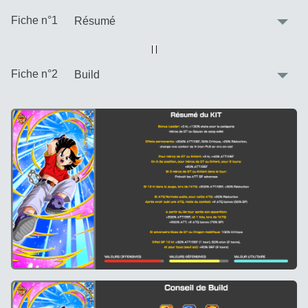
:
Fiche n°1
Vue alternative
| |
:
Fiche n°2