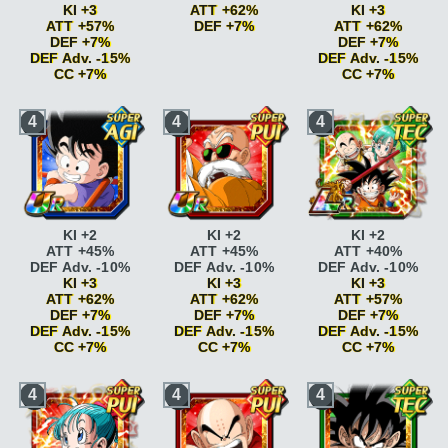
KI +3
ATT +62%
KI +3
ATT +57%
DEF +7%
ATT +62%
DEF +7%
DEF +7%
DEF Adv. -15%
Combat acharné
ATT
DEF Adv. -15%
CC +7%
+15%
CC +7%
Combat acharné
ATT
Pouvoir
+20%
Combat acharné
ATT
4
4
4
légendaire
ATT
Aventure
+15%
+10% si ATT SP
incroyable
KI +2
Combat acharné
ATT
Pouvoir
Aventure
+20%
légendaire
ATT
incroyable
KI +3 ATT
Fonceur
ATT +10%
+15% si ATT SP
+7% DEF +7%
DEF Adv. -10%
Fonceur
ATT +10%
Dodompa
ATT +10%
Fonceur
ATT +15%
DEF Adv. -10%
si ATT SP
DEF Adv. -15%
Fonceur
ATT +15%
Dodompa
ATT +15%
Conseils des boules
KI +2
KI +2
KI +2
DEF Adv. -15%
si ATT SP
de cristal
ATT +20%
ATT +45%
ATT +45%
ATT +40%
Conseils des boules
Ecole de la grue
ATT
Conseils des boules
DEF Adv. -10%
DEF Adv. -10%
DEF Adv. -10%
de cristal
ATT +20%
+15%
de cristal
ATT +20%
KI +3
KI +3
KI +3
Conseils des boules
Ecole de la grue
ATT
CC +7%
ATT +62%
ATT +62%
ATT +57%
de cristal
ATT +20%
+20%
Aventure
DEF +7%
DEF +7%
DEF +7%
CC +7%
incroyable
KI +2
DEF Adv. -15%
DEF Adv. -15%
DEF Adv. -15%
Aventure
Aventure
CC +7%
CC +7%
CC +7%
incroyable
KI +2
incroyable
KI +3 ATT
Aventure
+7% DEF +7%
Combat acharné
ATT
Combat acharné
ATT
Pouvoir
4
4
4
incroyable
KI +3 ATT
+15%
+15%
légendaire
ATT
+7% DEF +7%
Combat acharné
ATT
Combat acharné
ATT
+10% si ATT SP
+20%
+20%
Pouvoir
Fonceur
ATT +10%
Fonceur
ATT +10%
légendaire
ATT