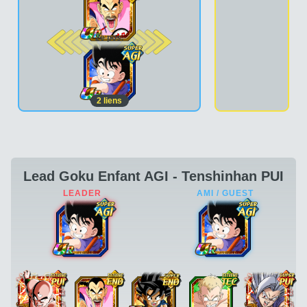
2e pos.
2
liens
Lead Goku Enfant AGI - Tenshinhan PUI