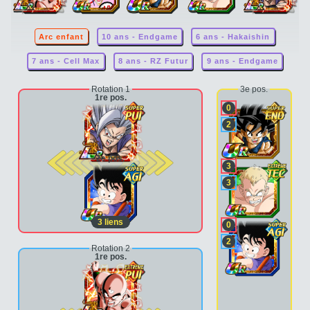
Arc enfant
10 ans - Endgame
6 ans - Hakaishin
7 ans - Cell Max
8 ans - RZ Futur
9 ans - Endgame
Rotation 1
3e pos.
1re pos.
0
2
2e pos.
3
3
3
liens
0
2
Rotation 2
1re pos.