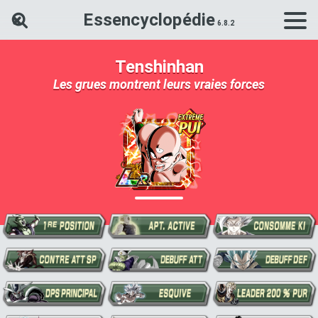
Essencyclopédie
Rechercher une carte Dokkan Ba
Tenshinhan
Les grues montrent leurs vraies forces