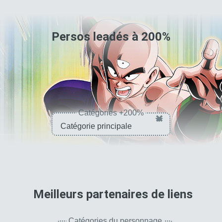
+170 % pour la
+170 % pour la
+170 % pour la
catégorie
"Dernier
catégorie
"Lien
catégorie
"Arc
atout"
ou
"Fusion"
maître et disciple"
enfant"
ou
"Enfant"
ou
"Saiyan de sang-
/
Persos leadés à
200
%
mêlé"
Catégories +200%
×
pour 
Meilleurs partenaires de liens
Catégories du personnage