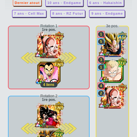
Dernier atout
10 ans - Endgame
6 ans - Hakaishin
7 ans - Cell Max
8 ans - RZ Futur
9 ans - Endgame
Rotation 1
3e pos.
1re pos.
1
5
2e pos.
3
1
4
liens
4
2
Rotation 2
1re pos.
2e pos.