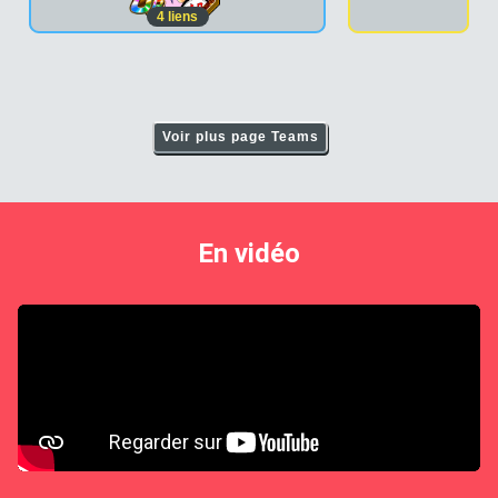
4
liens
Voir plus page Teams
L’analyse de Tenshinhan 
En vidéo