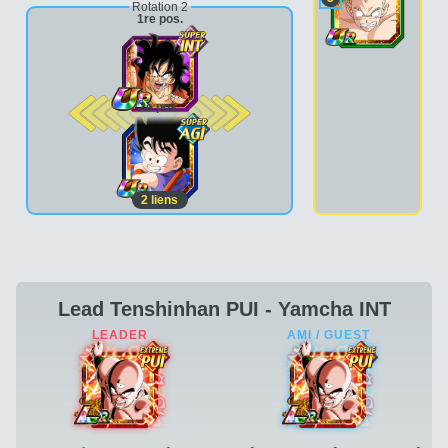
Rotation 2
1re pos.
2e pos.
2
liens
Lead Tenshinhan PUI - Yamcha INT