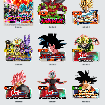
⭐
⭐
⭐
⭐
⭐
⭐
⭐
⭐
⭐
⭐
⭐
⭐
⭐
⭐
⭐
⭐
⭐
⭐
⭐
⭐
⭐
⭐
⭐
⭐
⭐
⭐
⭐
⭐
⭐
⭐
⭐
⭐
⭐
⭐
⭐
⭐
⭐
⭐
⭐
⭐
⭐
⭐
⭐
⭐
⭐