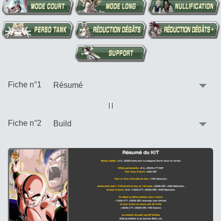
:
Fiche n°1
Vue alternative
| |
:
Fiche n°2