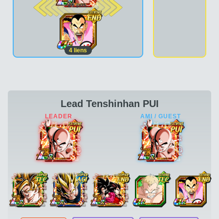
2e pos.
4
liens
Lead Tenshinhan PUI