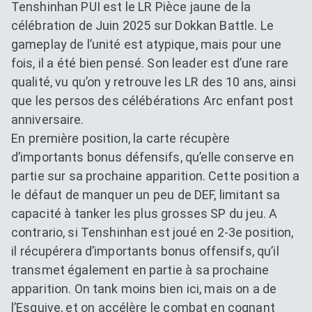
Tenshinhan PUI est le LR Pièce jaune de la
célébration de Juin 2025 sur Dokkan Battle. Le
gameplay de l’unité est atypique, mais pour une
fois, il a été bien pensé. Son leader est d’une rare
qualité, vu qu’on y retrouve les LR des 10 ans, ainsi
que les persos des célébérations Arc enfant post
anniversaire.
En première position, la carte récupère
d’importants bonus défensifs, qu’elle conserve en
partie sur sa prochaine apparition. Cette position a
le défaut de manquer un peu de DEF, limitant sa
capacité à tanker les plus grosses SP du jeu. A
contrario, si Tenshinhan est joué en 2-3e position,
il récupérera d’importants bonus offensifs, qu’il
transmet également en partie à sa prochaine
apparition. On tank moins bien ici, mais on a de
l’Esquive, et on accélère le combat en cognant