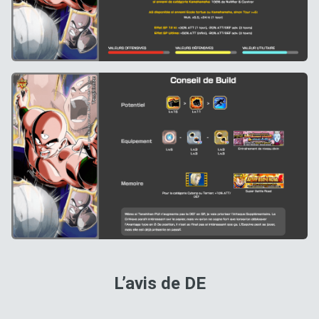
L’avis de DE