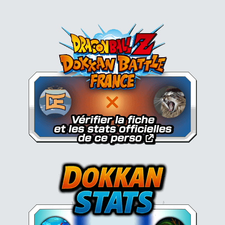
Dokkan Essentials x Dragon B