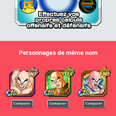
Personnages de même nom
Tenshinhan
Tenshinhan
Tenshinhan
Comparer
Comparer
Comparer