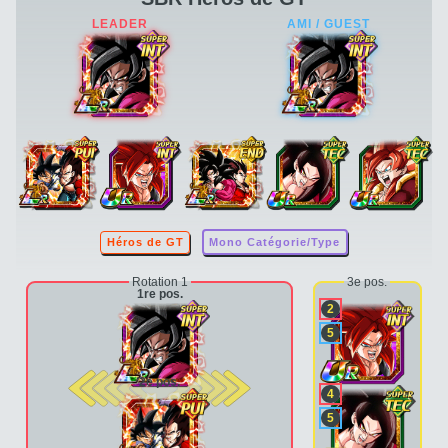
Héros de GT
Mono Catégorie/Type
Rotation 1
3e pos.
1re pos.
2
5
2e pos.
4
5