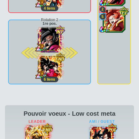
4
liens
2
5
Rotation 2
1re pos.
2e pos.
6
liens
Pouvoir voeux - Low cost meta