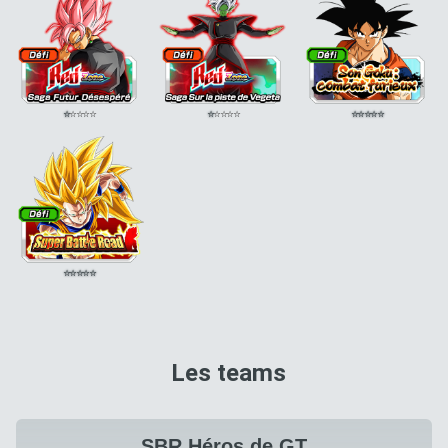
⭐
⭐
⭐
⭐
⭐
⭐
⭐
⭐
⭐
⭐
⭐
⭐
⭐
⭐
⭐
⭐
⭐
⭐
⭐
⭐
Les teams
SBR Héros de GT