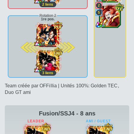
2
liens
2
5
Rotation 2
1re pos.
2e pos.
3
liens
Team créée par OFFillia | Unités 100%: Golden TEC,
Duo GT ami
Fusion/SSJ4 - 8 ans