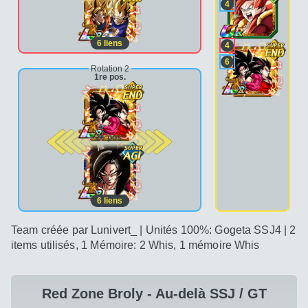
4
6
liens
4
6
Rotation 2
1re pos.
2e pos.
6
liens
Team créée par Lunivert_ | Unités 100%: Gogeta SSJ4 | 2
items utilisés, 1 Mémoire: 2 Whis, 1 mémoire Whis
Red Zone Broly - Au-delà SSJ / GT