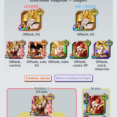
Offtank, AS
Offtank, AS
Offtank,
Offtank, soin,
Offtank, nuke
Offtank,
Offtank,
contres
AS
contre SP
stack,
réduction
Combat rapide
Mono Catégorie/Type
Rotation 1
3e pos.
1re pos.
2
3
2e pos.