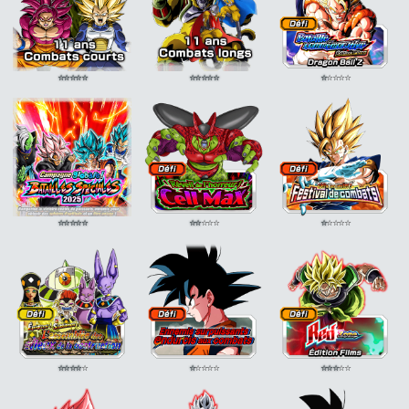
Combat acharné
ATT
+20%
Combat acharné
ATT
+15%
+20%
Combat acharné
ATT
+20%
⭐
⭐
⭐
⭐
⭐
⭐
⭐
⭐
⭐
⭐
⭐
⭐
⭐
⭐
⭐
⭐
⭐
⭐
⭐
⭐
⭐
⭐
⭐
⭐
⭐
⭐
⭐
⭐
⭐
⭐
⭐
⭐
⭐
⭐
⭐
⭐
⭐
⭐
⭐
⭐
⭐
⭐
⭐
⭐
⭐