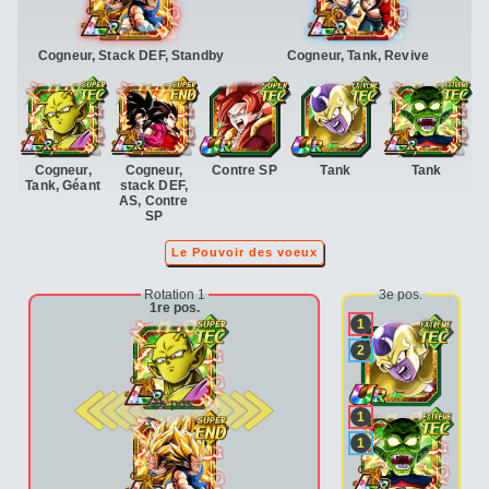
Cogneur, Stack DEF, Standby
Cogneur, Tank, Revive
Cogneur,
Cogneur,
Contre SP
Tank
Tank
Tank, Géant
stack DEF,
AS, Contre
SP
Le Pouvoir des voeux
Rotation 1
3e pos.
1re pos.
1
2
2e pos.
1
1