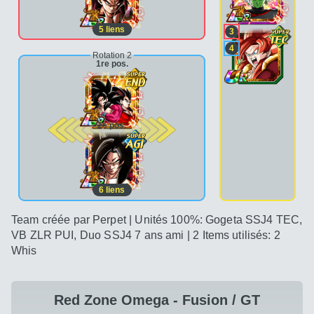
5
liens
3
4
Rotation 2
1re pos.
2e pos.
6
liens
Team créée par Perpet | Unités 100%: Gogeta SSJ4 TEC,
VB ZLR PUI, Duo SSJ4 7 ans ami | 2 Items utilisés: 2
Whis
Red Zone Omega - Fusion / GT