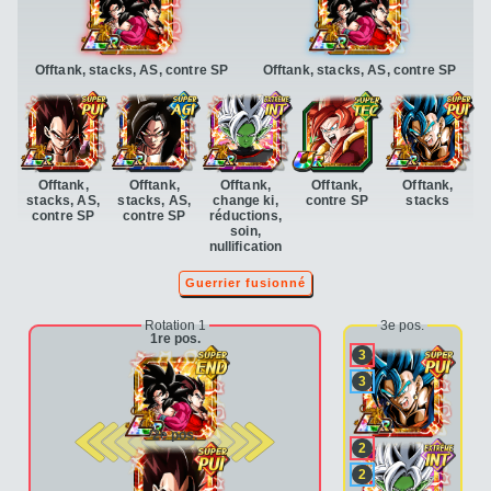
Offtank, stacks, AS, contre SP
Offtank, stacks, AS, contre SP
Offtank,
Offtank,
Offtank,
Offtank,
Offtank,
stacks, AS,
stacks, AS,
change ki,
contre SP
stacks
contre SP
contre SP
réductions,
soin,
nullification
Guerrier fusionné
Rotation 1
3e pos.
1re pos.
3
3
2e pos.
2
2