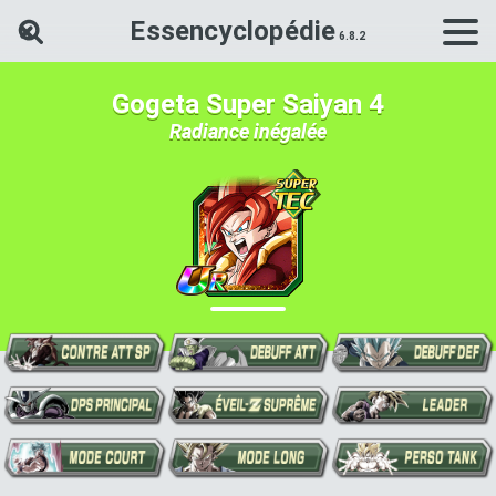
Essencyclopédie
Rechercher une carte Dokkan Ba
Gogeta Super Saiyan 4
Radiance inégalée