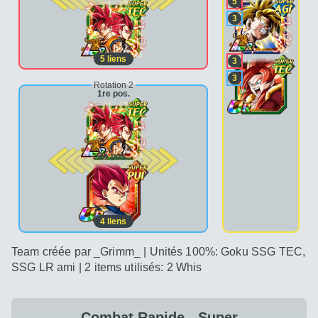
5
3
5
liens
3
3
Rotation 2
1re pos.
2e pos.
4
liens
Team créée par _Grimm_ | Unités 100%: Goku SSG TEC,
SSG LR ami | 2 items utilisés: 2 Whis
Combat Rapide - Super