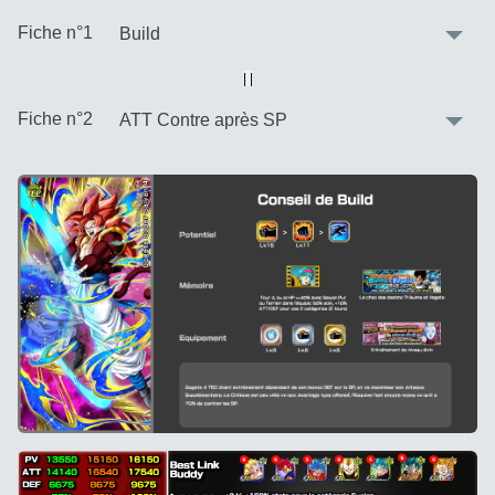
:
Fiche n°1
Vue alternative
| |
:
Fiche n°2