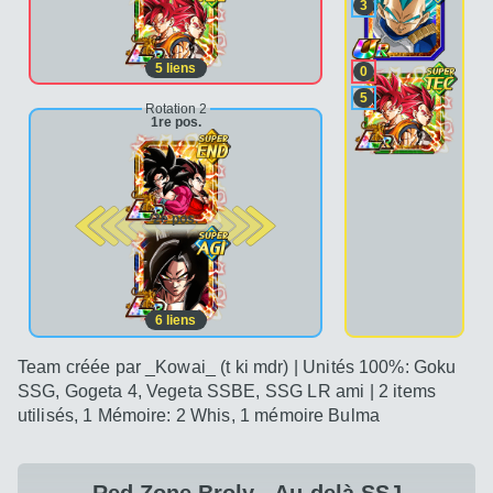
3
5
liens
0
5
Rotation 2
1re pos.
2e pos.
6
liens
Team créée par _Kowai_ (t ki mdr) | Unités 100%: Goku
SSG, Gogeta 4, Vegeta SSBE, SSG LR ami | 2 items
utilisés, 1 Mémoire: 2 Whis, 1 mémoire Bulma
Red Zone Broly - Au-delà SSJ