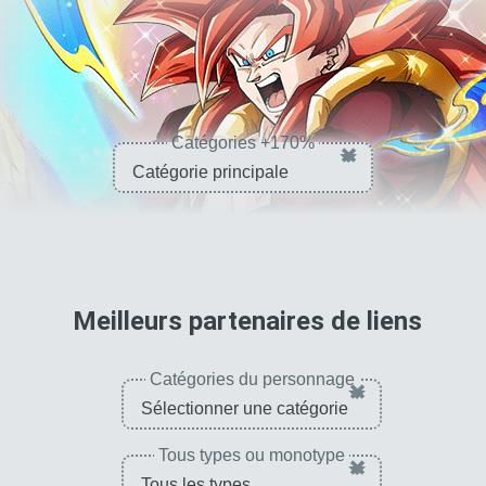
Catégories +170%
×
pour 
Meilleurs partenaires de liens
Catégories du personnage
×
Tous types ou monotype
×