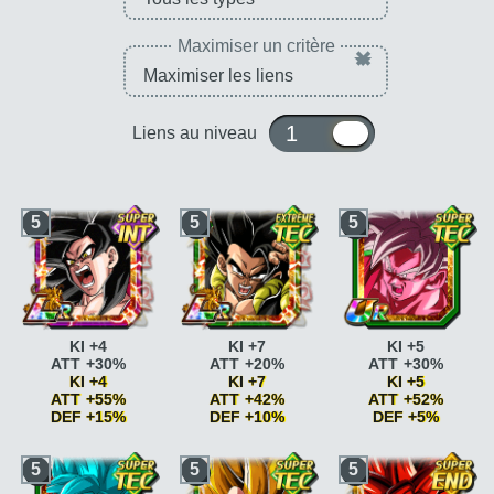
Maximiser un critère
×
1 ou 10
Liens au niveau
5
5
5
KI +4
KI +7
KI +5
ATT +30%
ATT +20%
ATT +30%
KI +4
KI +7
KI +5
ATT +55%
ATT +42%
ATT +52%
DEF +15%
DEF +10%
DEF +5%
Super Saiyan
ATT
Kamehameha
ATT
Super Saiyan
ATT
5
5
5
+10%
+5% si ATT SP
+10%
Super Saiyan
ATT
Kamehameha
ATT
Super Saiyan
ATT