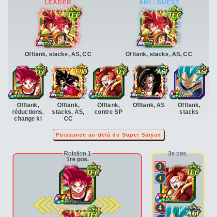
Offtank, stacks, AS, CC
Offtank, stacks, AS, CC
Offtank,
Offtank,
Offtank,
Offtank, AS
Offtank,
réductions,
stacks, AS,
contre SP
stacks
change ki
CC
Puissance au-delà du Super Saiyan
Rotation 1
3e pos.
1re pos.
3
4
2e pos.
4