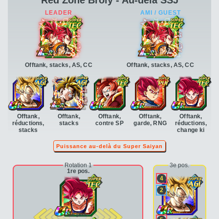
Offtank, stacks, AS, CC
Offtank, stacks, AS, CC
Offtank,
Offtank,
Offtank,
Offtank,
Offtank,
réductions,
stacks
contre SP
garde, RNG
réductions,
stacks
change ki
Puissance au-delà du Super Saiyan
Rotation 1
3e pos.
1re pos.
4
2
2e pos.