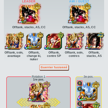
Offtank, stacks, AS, CC
Offtank, stacks, AS, CC
Offtank, soin,
Offtank,
Offtank,
Offtank, soin,
Offtank,
avantage
change ki,
contre SP
contres
stacks, AS
nuker
Guerrier fusionné
Rotation 1
3e pos.
1re pos.
0
0
2e pos.
3