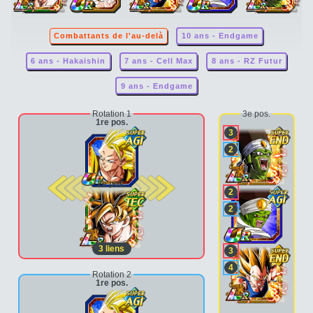
Combattants de l'au-delà
10 ans - Endgame
6 ans - Hakaishin
7 ans - Cell Max
8 ans - RZ Futur
9 ans - Endgame
Rotation 1
3e pos.
1re pos.
3
2
2e pos.
2
2
3
liens
3
4
Rotation 2
1re pos.