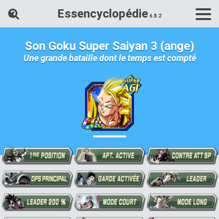
Essencyclopédie
Rechercher une carte Dokkan Ba
Son Goku Super Saiyan 3 (ange)
Une grande bataille dont le temps est compté