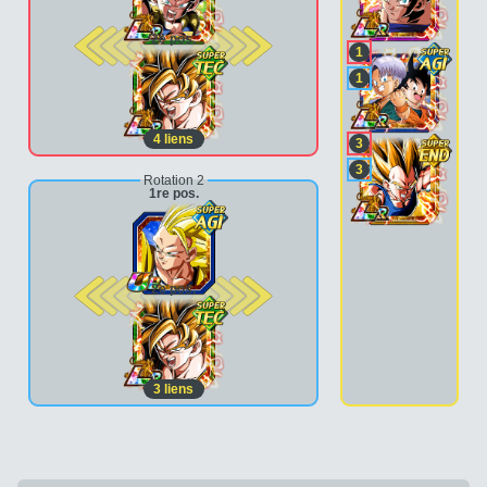
2e pos.
1
1
4
liens
3
3
Rotation 2
1re pos.
2e pos.
3
liens