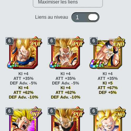
1 ou 10
Liens au niveau
6
6
6
KI +4
KI +4
KI +4
ATT +35%
ATT +35%
ATT +35%
DEF Adv. -5%
DEF Adv. -5%
KI +5
KI +4
KI +4
ATT +67%
ATT +62%
ATT +62%
DEF +5%
DEF Adv. -10%
DEF Adv. -10%
Super Saiyan
ATT
Super Saiyan
ATT
Super Saiyan
ATT
+10%
6
6
6
+10%
+10%
Super Saiyan
ATT
Super Saiyan
ATT
Super Saiyan
ATT
+15%
+15%
+15%
Kamehameha
ATT
Kamehameha
ATT
Kamehameha
ATT
+5% si ATT SP
+5% si ATT SP
+5% si ATT SP
Kamehameha
ATT