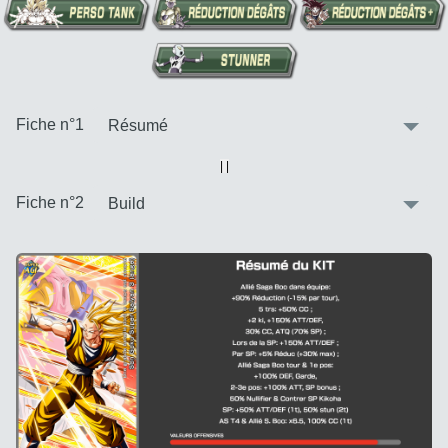
:
Fiche n°1
Vue alternative
| |
:
Fiche n°2