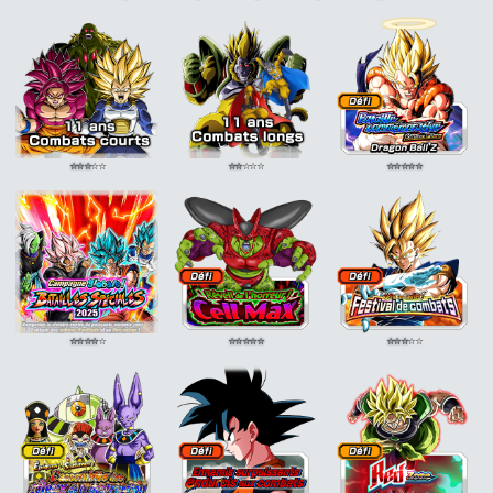
DEF Adv. -5%
DEF Adv. -5%
Guerrier doré
KI +1
Guerrier doré
KI +1
DEF Adv. -10%
DEF Adv. -10%
⭐
⭐
⭐
⭐
⭐
⭐
⭐
⭐
⭐
⭐
⭐
⭐
⭐
⭐
⭐
⭐
⭐
⭐
⭐
⭐
⭐
⭐
⭐
⭐
⭐
⭐
⭐
⭐
⭐
⭐