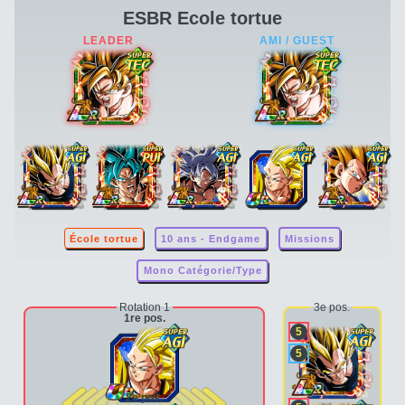
ESBR Ecole tortue
École tortue
10 ans - Endgame
Missions
Mono Catégorie/Type
Rotation 1
3e pos.
1re pos.
5
5
2e pos.