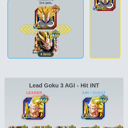
1re pos.
2e pos.
4
liens
Lead Goku 3 AGI - Hit INT