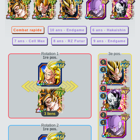
Combat rapide
10 ans - Endgame
6 ans - Hakaishin
7 ans - Cell Max
8 ans - RZ Futur
9 ans - Endgame
Rotation 1
3e pos.
1re pos.
5
3
2e pos.
2
3
3
liens
2
1
Rotation 2
1re pos.