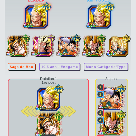
Saga de Boo
10.5 ans - Endgame
Mono Catégorie/Type
Rotation 1
3e pos.
1re pos.
1
1
2e pos.
4
4