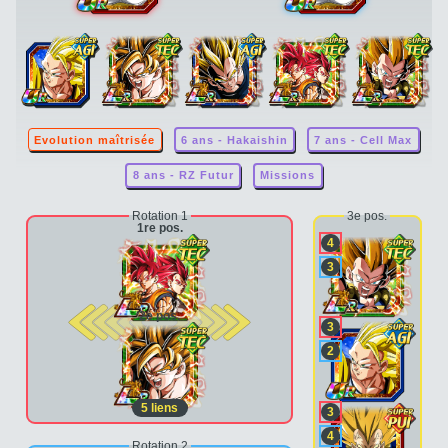
Evolution maîtrisée
6 ans - Hakaishin
7 ans - Cell Max
8 ans - RZ Futur
Missions
Rotation 1
3e pos.
1re pos.
4
3
2e pos.
3
2
5
liens
3
4
Rotation 2