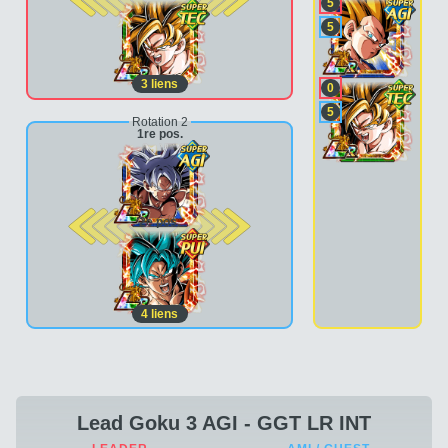
5
5
3
liens
0
5
Rotation 2
1re pos.
2e pos.
4
liens
Lead Goku 3 AGI - GGT LR INT