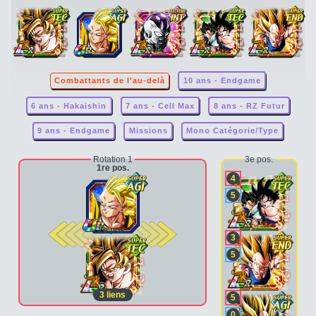
Combattants de l'au-delà
10 ans - Endgame
6 ans - Hakaishin
7 ans - Cell Max
8 ans - RZ Futur
9 ans - Endgame
Missions
Mono Catégorie/Type
Rotation 1
3e pos.
1re pos.
4
5
2e pos.
3
5
3
liens
5
0