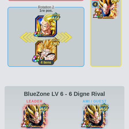
4
Rotation 2
1re pos.
2e pos.
4
liens
BlueZone LV 6 - 6 Digne Rival