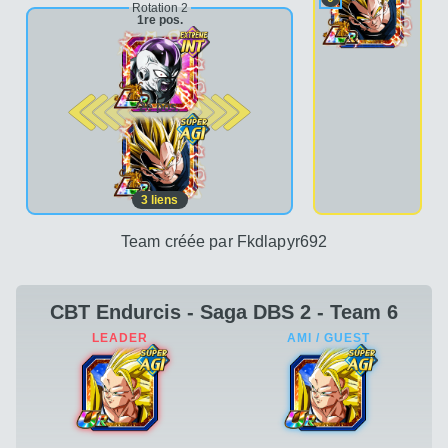
Rotation 2
1re pos.
2e pos.
3
liens
Team créée par Fkdlapyr692
CBT Endurcis - Saga DBS 2 - Team 6