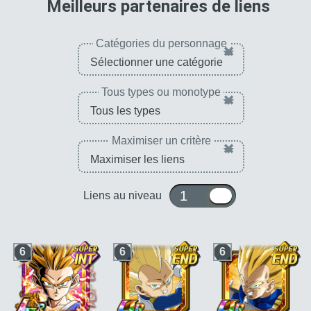
pour 
Meilleurs partenaires de liens
Catégories du personnage
×
Tous types ou monotype
×
Maximiser un critère
×
1 ou 10
Liens au niveau
6
6
6