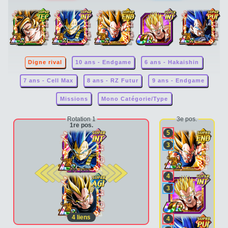
Digne rival
10 ans - Endgame
6 ans - Hakaishin
7 ans - Cell Max
8 ans - RZ Futur
9 ans - Endgame
Missions
Mono Catégorie/Type
Rotation 1
3e pos.
1re pos.
5
3
2e pos.
4
3
4
liens
4