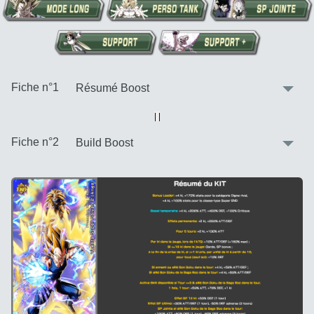
:
Fiche n°1
Vue alternative
| |
:
Fiche n°2