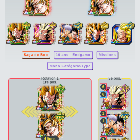
Saga de Boo
10 ans - Endgame
Missions
Mono Catégorie/Type
Rotation 1
3e pos.
1re pos.
6
6
2e pos.
1
1
4
liens
3