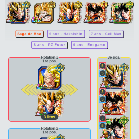
Saga de Boo
6 ans - Hakaishin
7 ans - Cell Max
8 ans - RZ Futur
9 ans - Endgame
Rotation 1
3e pos.
1re pos.
5
5
2e pos.
3
5
3
liens
3
5
Rotation 2
1re pos.