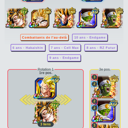
Combattants de l'au-delà
10 ans - Endgame
6 ans - Hakaishin
7 ans - Cell Max
8 ans - RZ Futur
9 ans - Endgame
Rotation 1
3e pos.
1re pos.
3
2
2e pos.
2
2
3
liens
3