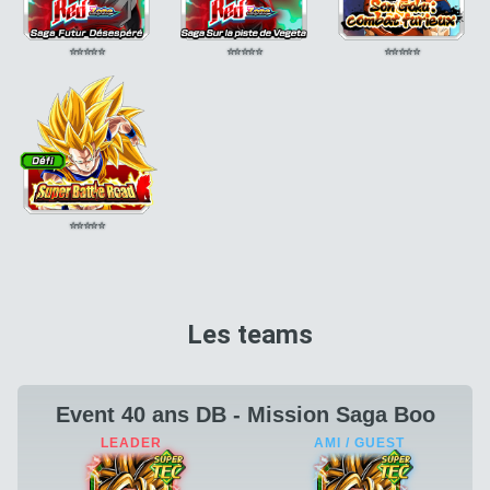
⭐
⭐
⭐
⭐
⭐
⭐
⭐
⭐
⭐
⭐
⭐
⭐
⭐
⭐
⭐
⭐
⭐
⭐
⭐
⭐
Les teams
Event 40 ans DB - Mission Saga Boo