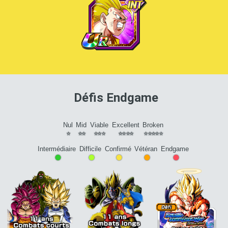
Défis Endgame
Niveau du personnage
Difficulté du défi
Nul
Mid
Viable
Excellent
Broken
⭐
⭐⭐
⭐⭐⭐
⭐⭐⭐⭐
⭐⭐⭐⭐⭐
Intermédiaire
Difficile
Confirmé
Vétéran
Endgame
•
•
•
•
•