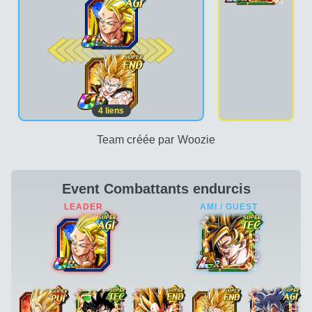
2e pos.
4
liens
Team créée par Woozie
Event Combattants endurcis