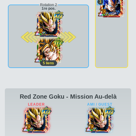
3
Rotation 2
1re pos.
2e pos.
5
liens
Red Zone Goku - Mission Au-delà