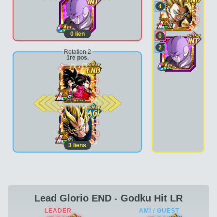
4
0
lien
0
2
Rotation 2
1re pos.
2e pos.
3
liens
Lead Glorio END - Godku Hit LR