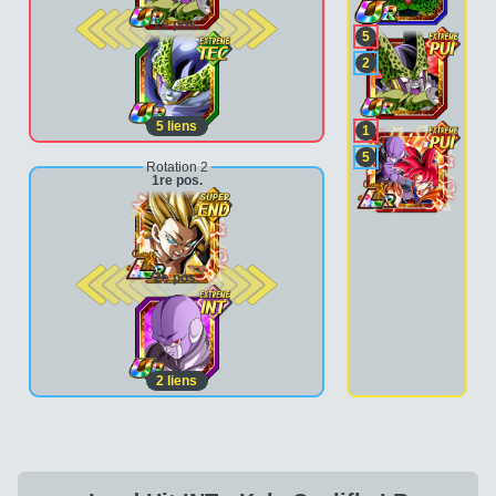
2e pos.
5
2
5
liens
1
5
Rotation 2
1re pos.
2e pos.
2
liens