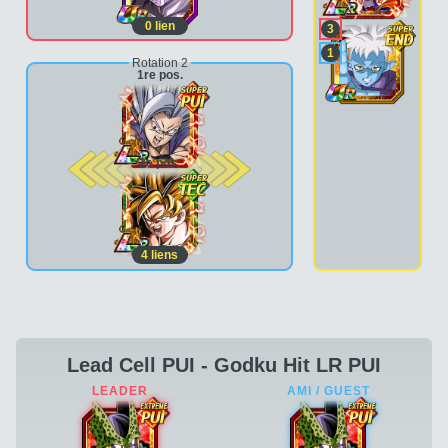
0
lien
3
1
Rotation 2
1re pos.
2e pos.
4
liens
Lead Cell PUI - Godku Hit LR PUI