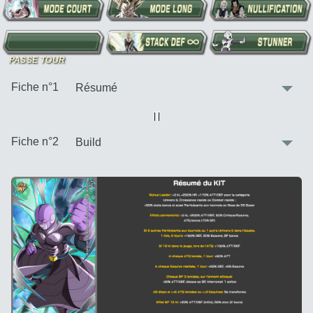
:
Fiche n°1
Vue alternative
| |
:
Fiche n°2