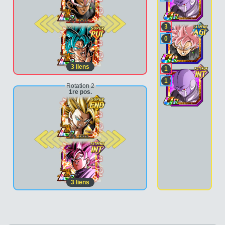
2e pos.
3
0
3
liens
1
1
Rotation 2
1re pos.
2e pos.
3
liens