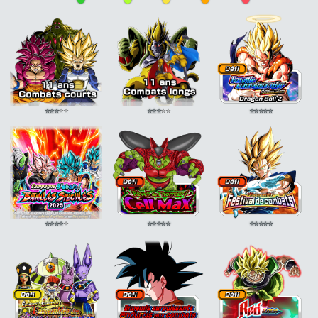
Jugement
Fonceur
ATT +15%
Fonceur
ATT +15%
serein
DEF +20%
DEF Adv. -15%
DEF Adv. -15%
Jugement
Jugement
Jugement
serein
DEF +25%
serein
DEF +20%
serein
DEF +20%
Jugement
Jugement
serein
DEF +25%
serein
DEF +25%
⭐
⭐
⭐
⭐
⭐
⭐
⭐
⭐
⭐
⭐
⭐
⭐
⭐
⭐
⭐
⭐
⭐
⭐
⭐
⭐
⭐
⭐
⭐
⭐
⭐
⭐
⭐
⭐
⭐
⭐