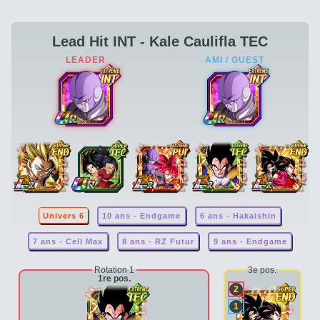
Lead Hit INT - Kale Caulifla TEC
Univers 6
10 ans - Endgame
6 ans - Hakaishin
7 ans - Cell Max
8 ans - RZ Futur
9 ans - Endgame
Rotation 1
3e pos.
1re pos.
2
1