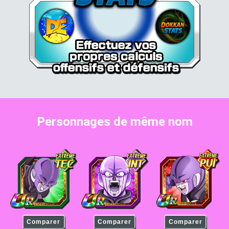
Personnages de même nom
Hit
Hit
Hit
Comparer
Comparer
Comparer