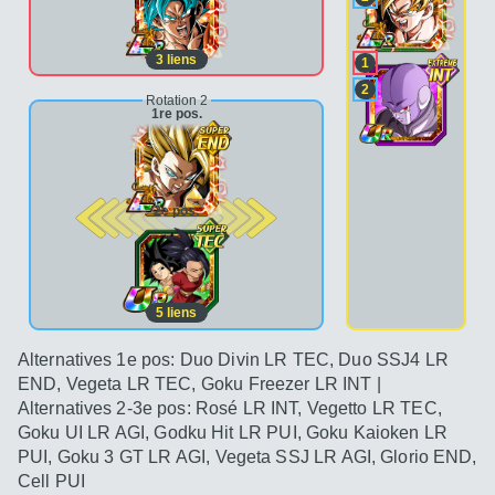
3
liens
1
2
Rotation 2
1re pos.
2e pos.
5
liens
Alternatives 1e pos: Duo Divin LR TEC, Duo SSJ4 LR
END, Vegeta LR TEC, Goku Freezer LR INT |
Alternatives 2-3e pos: Rosé LR INT, Vegetto LR TEC,
Goku UI LR AGI, Godku Hit LR PUI, Goku Kaioken LR
PUI, Goku 3 GT LR AGI, Vegeta SSJ LR AGI, Glorio END,
Cell PUI