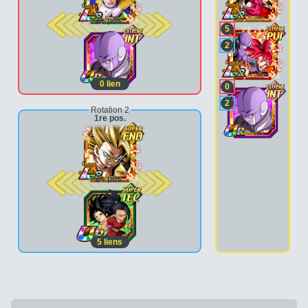
2e pos.
5
2
0
lien
0
2
Rotation 2
1re pos.
2e pos.
5
liens