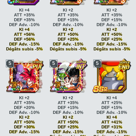
KI +4
KI +2
KI +2
ATT +35%
ATT +35%
ATT +35%
DEF +35%
DEF +15%
DEF +15%
DEF Adv. -10%
DEF Adv. -10%
DEF Adv. -10%
KI +4
KI +2
KI +2
ATT +56%
ATT +50%
ATT +50%
DEF +56%
DEF +25%
DEF +25%
DEF Adv. -15%
DEF Adv. -15%
DEF Adv. -15%
Dégâts subis -5%
Dégâts subis -5%
Dégâts subis -5%
Vitesse
Vitesse
Vitesse
5
5
5
époustouflante
KI
époustouflante
KI
époustouflante
KI
+2
+2
+2
Vitesse
Vitesse
Vitesse
époustouflante
KI
époustouflante
KI
époustouflante
KI
+2 DEF +5%
+2 DEF +5%
+2 DEF +5%
Combat acharné
ATT
Combat acharné
ATT
Combat acharné
ATT
+15%
+15%
+15%
Combat acharné
ATT
Combat acharné
ATT
Combat acharné
ATT
KI +2
KI +2
KI +4
+20%
+20%
+20%
ATT +35%
ATT +35%
ATT +25%
Guerrier vétéran
ATT
Guerrier vétéran
ATT
Guerrier vétéran
ATT
DEF +20%
DEF +15%
DEF +15%
+10%
+10%
+10%
DEF Adv. -10%
DEF Adv. -10%
DEF Adv. -10%
Guerrier vétéran
ATT
Guerrier vétéran
ATT
Guerrier vétéran
ATT
KI +2
KI +2
KI +4
+15%
+15%
+15%
ATT +50%
ATT +50%
ATT +41%
Fonceur
ATT +10%
Fonceur
ATT +10%
Fonceur
ATT +10%
DEF +30%
DEF +25%
DEF +31%
DEF Adv. -10%
DEF Adv. -10%
DEF Adv. -10%
DEF Adv. -15%
DEF Adv. -15%
DEF Adv. -15%