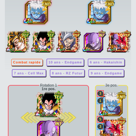
Combat rapide
10 ans - Endgame
6 ans - Hakaishin
7 ans - Cell Max
8 ans - RZ Futur
9 ans - Endgame
Rotation 1
3e pos.
1re pos.
3
1
2e pos.
5
3