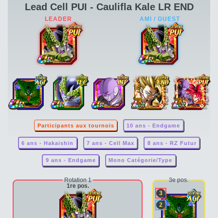
Lead Cell PUI - Caulifla Kale LR END
Participants aux tournois
10 ans - Endgame
6 ans - Hakaishin
7 ans - Cell Max
8 ans - RZ Futur
9 ans - Endgame
Mono Catégorie/Type
Rotation 1
3e pos.
1re pos.
3
2