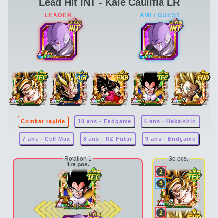
Lead Hit INT - Kale Caulifla LR
Combat rapide
10 ans - Endgame
6 ans - Hakaishin
7 ans - Cell Max
8 ans - RZ Futur
9 ans - Endgame
Rotation 1
3e pos.
1re pos.
2
5
2e pos.
2