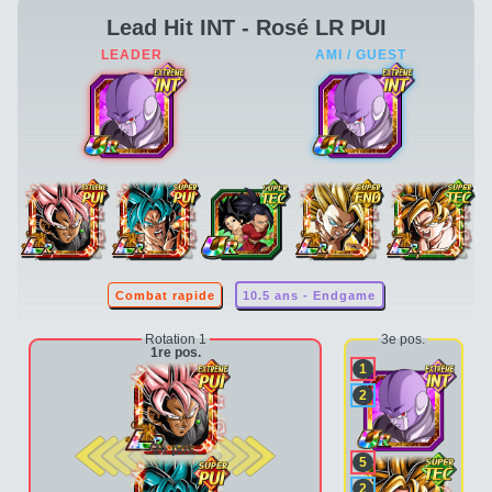
Lead Hit INT - Rosé LR PUI
Combat rapide
10.5 ans - Endgame
Rotation 1
3e pos.
1re pos.
1
2
2e pos.
5
2