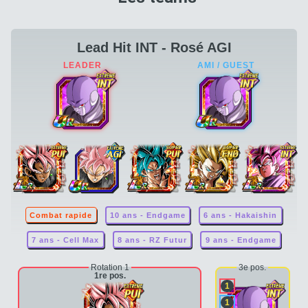
Lead Hit INT - Rosé AGI
Combat rapide
10 ans - Endgame
6 ans - Hakaishin
7 ans - Cell Max
8 ans - RZ Futur
9 ans - Endgame
Rotation 1
3e pos.
1re pos.
1
1