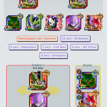
Participants aux tournois
10 ans - Endgame
6 ans - Hakaishin
7 ans - Cell Max
8 ans - RZ Futur
9 ans - Endgame
Rotation 1
3e pos.
1re pos.
2
4
2e pos.
5
2