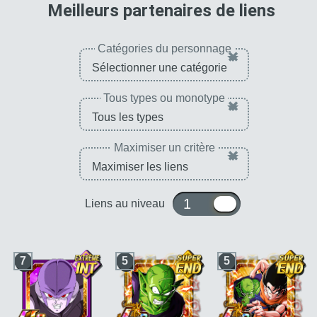
pour 
Meilleurs partenaires de liens
Catégories du personnage
×
Tous types ou monotype
×
Maximiser un critère
×
1 ou 10
Liens au niveau
7
5
5