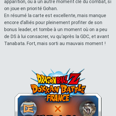
apparition, ou à un autre moment clé du combat, si
on joue en priorité Gohan.
En résumé la carte est excellente, mais manque
encore d’alliés pour pleinement profiter de son
bonus leader, et tombe à un moment où on a peu
de DS à lui consacrer, vu qu’après la GDC, et avant
Tanabata. Fort, mais sorti au mauvais moment !
Dokkan Essentials x Dragon B