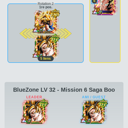
6
Rotation 2
1re pos.
2e pos.
5
liens
BlueZone LV 32 - Mission 6 Saga Boo