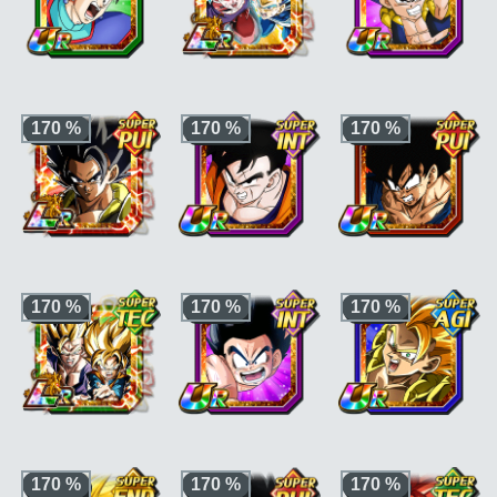
connectées"
Ki +3, PV, ATT et DÉF
Ki +3, PV, ATT et DÉF
Ki +4, PV, ATT et DÉF
+170 % pour la
+170 % pour la
+170 % pour la
170 %
170 %
170 %
catégorie
"Sauveur"
catégorie
"Lutte à
catégorie
"Pose
ou
"Saiyan de sang-
pleine puissance"
spéciale"
, ou ki +3,
mêlé"
ou
"Forces jointes"
PV, ATT et DÉF +170
% pour la catégorie
"Enfant"
Ki +3, PV, ATT et DÉF
Ki +3, PV, ATT et DÉF
Ki +3, PV, ATT et DÉF
+170 % pour la
+170 % pour la
+170 % pour la
170 %
170 %
170 %
catégorie
"Dernier
catégorie
"Lien
catégorie
"Super
atout"
ou
"Fusion"
maître et disciple"
Saiyan"
ou
"Saga de
ou
"Saiyan de sang-
Namek"
mêlé"
Ki +4, PV, ATT et DÉF
Ki +3, PV, ATT et DÉF
Ki +3, PV, ATT et DÉF
+170 % pour la
+170 % pour la
+170 % pour la
170 %
170 %
170 %
catégorie
"Lien de
catégorie
"Arc
catégorie
"Héros des