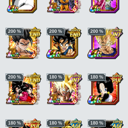
PV, ATT et DÉF +30
% en plus si le perso
est aussi de catégorie
"Kamehameha"
ou
"Temps limité"
Ki +3, PV, ATT et DÉF
Ki +3, PV, ATT et DÉF
Ki +3, PV, ATT et DÉF
+170 % pour la
+200 % pour la
+170 % pour la
200 %
200 %
200 %
catégorie
"Pose
catégorie
"Super
catégorie
spéciale"
ou
Saiyan"
"Participants aux
"Participants aux
tournois"
ou
"Lien
tournois"
et PV, ATT
de fratrie"
, et PV,
et DÉF +30 % en plus
ATT et DÉF +30 % en
si le perso est aussi
plus si le perso est
de catégorie
"Héros
aussi de catégorie
de la justice"
,
"Représentants de
"Guerriers
l'Univers 7"
ou
Ki +3, PV, ATT et DÉF
Ki +3, PV, ATT et DÉF
Ki +3, PV, ATT et DÉF
galactiques"
ou
"Forces jointes"
+170 % pour la
+170 % pour la
+170 % pour la
200 %
180 %
180 %
"Dernier atout"
catégorie
"Héros de
catégorie
"Arc
catégorie
"Saga de
DB Super"
ou
enfant"
,
"Enfant"
ou
Boo"
ou
"Famille de
"Saiyan de sang-
"Explosion de
Vegeta"
et KI +1, PV,
mêlé"
, et KI +1, PV,
colère"
, et PV, ATT et
ATT et DÉF +30 % en
ATT et DÉF +30 % en
DÉF +30 % en plus si
plus si le perso est
plus si le perso est
le perso est aussi de
aussi de catégorie
aussi de catégorie
catégorie
"Guerriers de génie"
"Lien parental"
ou
"Chercheurs de
"Héros des films"
boules de cristal"
ou
Ki +3, PV, ATT et DÉF
+3 ki, +180% stats
Ki +4, PV, ATT et DÉF
"Liens d'amitié"
+170 % pour la
pour la catégorie
+180 % pour la
180 %
180 %
180 %
catégorie
"Guerrier
"Être légendaire"
ou
catégorie
"Héros de