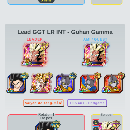
5
liens
Lead GGT LR INT - Gohan Gamma
Saiyan de sang-mêlé
10.5 ans - Endgame
Rotation 1
3e pos.
1re pos.
1
1