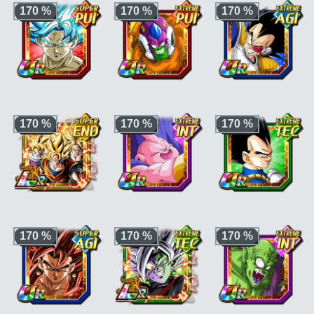
+170% ATT/DEF pour
+170% ATT/DEF pour
+170% ATT/DEF pour
170 %
170 %
170 %
la catégorie
"Héros
la catégorie
"En
la catégorie
de DB Super"
,
"Pose
mission"
ou
"Transformation
spéciale"
ou
"Combattant ayant
fortifiante"
ou
"Prodiges du
grandi sur Terre"
,
"Guerriers de
combat"
, +50% stats
+50% stats bonus si
génie"
, +50% stats
bonus si aussi
"Héros
aussi
"Chercheurs
bonus si aussi
des films"
,
"Combat
de boules de
"Puissance au-delà
rapide"
ou
"Lien
cristal"
ou
"Terrien"
du Super Saiyan"
maître-disciple"
+3 ki, +170% stats
+3 ki, +170% stats
+3 ki, +170% stats
pour la catégorie
pour la catégorie
catégorie
"Saga de
170 %
170 %
170 %
"Dragon Ball
"Pouvoir
Namek"
,
"Guerriers
Heroes"
,
démoniaque"
,
de génie"
ou
"Kamehameha"
ou
"Diaboliques et
"Diaboliques et
"Puissance au-delà
sans merci"
ou
sans merci"
, +30%
du Super Saiyan"
,
"Boss des films"
,
stats bonus si aussi
+30% stats bonus si
+30% stats bonus si
"Chercheurs de
aussi
"Crossover"
aussi
"Terrifiants
boules de cristal"
ou
conquérants"
ou
"Saiyan pur"
"Guerriers
Ki +3, PV, ATT et DÉF
Ki +3, PV, ATT et DÉF
Ki +3, PV, ATT et DÉF
galactiques"
+170 % pour la
+170 % pour la
+170 % pour la
170 %
170 %
170 %
catégorie
"Lutte à
catégorie
"Saga de
catégorie
"Famille de
pleine puissance"
,
Boo"
,
"Ennemi juré"
Vegeta"
ou
"Super
"Super Saiyan"
ou
ou
"Légende
Saiyan"
, et PV, ATT
"Le pouvoir des
ancestrale"
et PV,
et DÉF +30 % en plus
vœux"
, et PV, ATT et
ATT et DÉF +30 % en
si le perso est aussi
DÉF +30 % en plus si
plus si le perso est
de catégorie
"Saiyan
le perso est aussi de
aussi de catégorie
pur"
,
"Prodiges du