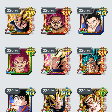
220 %
220 %
220 %
+3 ki, +200% HP &
+3 ki, +200% HP &
+3 ki, +200% HP &
+170% ATT/DEF pour
+170% ATT/DEF pour
+170% ATT/DEF pour
220 %
220 %
220 %
la catégorie
"Saiyan
la catégorie
la catégorie
"Héros
pur"
,
"Corps et
"DAIMA"
,
"Combat
des films"
,
"Saiyan
esprit corrompus"
du destin"
ou
de sang-mêlé"
ou
ou
"Guerriers de
"Famille de Son
"En mission"
, +50%
génie"
, +50% stats
Goku"
, +50% stats
stats bonus si aussi
bonus si aussi
"Saga
bonus si aussi
"Héros de DB
de Boo"
ou
"Chercheurs de
Super"
,
"Lien
"Puissance
boules de cristal"
,
parental"
ou
incontrôlable"
"Puissance
"Cyborg"
+3 ki, +200% HP &
+3 ki, +200% HP &
+3 ki, +200% HP &
maximale"
ou
+170% ATT/DEF pour
+170% ATT/DEF pour
+170% ATT/DEF pour
220 %
220 %
220 %
"Kamehameha"
la catégorie
"Pouvoir
la catégorie
"Saiyan
la catégorie
"Saga du
démoniaque"
ou
de sang-mêlé"
,
futur"
ou
"Guerrier
"Saiyan pur"
, +50%
"Enfant"
ou
"Héros
fusionné"
, +50%
stats bonus si aussi
de la justice"
, +50%
stats bonus si aussi
"Chercheurs de
stats bonus si aussi
"Lien parental"
ou
boules de cristal"
,
"Lien de fratrie"
,
"Dernier atout"