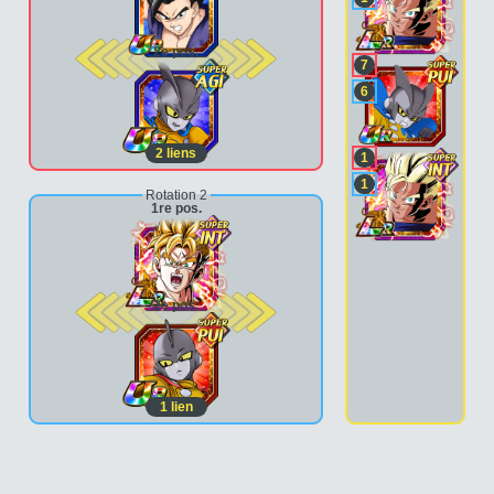
2e pos.
7
6
2
liens
1
1
Rotation 2
1re pos.
2e pos.
1
lien