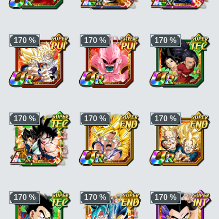
DÉF +30 % en plus si
perso est aussi de
plus si le perso est
le perso est aussi de
catégorie
"Combat
aussi de catégorie
catégorie
"Terrien"
rapide"
ou
"Digne
"Saiyan pur"
ou
"École tortue"
rival"
Ki +3, PV, ATT et DÉF
Ki +3, PV, ATT et DÉF
Ki +4, PV, ATT et DÉF
+170 % pour la
+170 % pour la
+170 % pour la
170 %
170 %
170 %
catégorie
"Liens
catégorie
"Forces
catégorie
"Lien
d'amitié"
ou
jointes"
ou
"Héros
parental"
ou
"Saga
"Chercheurs de
des films"
et KI +1,
du futur"
, et Ki +1,
boules de cristal"
, et
PV, ATT et DÉF +30
PV, ATT et DÉF +30
+1 ki, PV, ATT et DÉF
% en plus si le perso
% en plus si le perso
+30 % en plus si le
est aussi de catégorie
est aussi de catégorie
perso est aussi de
"Saiyan pur"
"Combat du destin"
catégorie
"Héros de
GT"
Ki +3, PV, ATT et DÉF
Ki +3, +170% stats
Ki +3, 170% stats
+170 % pour la
pour la catégorie
pour la catégorie
170 %
170 %
170 %
catégorie
"Super
"Combat du destin"
"Liens d'amitié"
ou
Saiyan"
ou
"Famille
ou
"Saga de Boo"
"Croissance rapide"
de Son Goku"
et KI
+1, PV, ATT et DÉF
+30 % en plus si le
perso est aussi de
catégorie
"Cyborg -
Saga de Cell"
Ki +3, +170 % HP /
Ki +3, PV, ATT et DÉF
Ki +3, +170% HP /
ATT / DEF pour la
+170 % pour la
ATT / DEF pour la
170 %
170 %
170 %
catégorie
"Temps
catégorie
"Héros de
catégorie
"Guerriers
limité"
ou
GT"
ou
"Famille de
de génie"
ou
"Aspirations
Son Goku"
"Kamehameha"