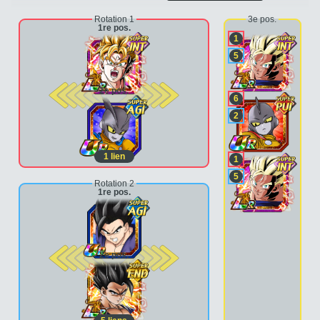
Rotation 1
3e pos.
1re pos.
1
5
2e pos.
6
2
1
lien
1
5
Rotation 2
1re pos.
2e pos.