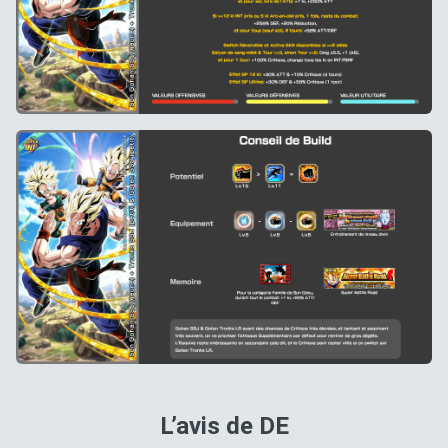
L’avis de DE