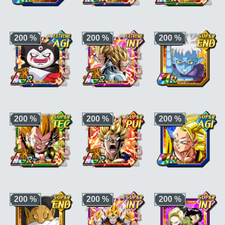
"Voyageur du
"Lien parental"
ou
temps"
ou
"Lien
"Liens d'amitié"
parental"
+3 ki, +200% HP &
+3 ki, +200% HP &
+3 ki, +200% HP &
+170% ATT/DEF pour
+170% ATT/DEF pour
+170% ATT/DEF pour
200 %
200 %
200 %
la catégorie
"Arc
la catégorie
la catégorie
"Héros
Enfant"
ou
"Héritier"
,
"Guerrier
protecteur de la
"Combattant ayant
fusionné"
ou
Terre"
,
"Guerrier
grandi sur Terre"
,
"Saiyan pur"
, +50%
fusionné"
ou
+50% stats bonus si
stats bonus si aussi
"Saiyan pur"
, +50%
aussi
"Enfant"
ou
"Guerriers de génie"
stats bonus si aussi
"Chercheurs de
ou
"Fusion"
"Combattant ayant
boules de cristal"
grandi sur Terre"
ou
"Potalas"
+3 ki, +200% stats
+3 ki, +200% stats
+3 ki, +200% stats
pour la catégorie
pour la catégorie
pour la catégorie
200 %
200 %
200 %
"Pouvoir
"Corps et esprit
"Pouvoir
démoniaque"
ou
corrompus"
ou
démoniaque"
; +3 ki,
"Terrifiants
"Forces jointes"
+170% stats pour la
conquérants"
catégorie
"Prodiges
du combat"
ou
"Combat rapide"
(hors
"Pouvoir
démoniaque"
), +30%
stats bonus si aussi
+3 ki, +200% stats
+3 ki, +200% stats
Ki +3, PV, ATT et DÉF
"Chercheurs de
pour la catégorie
pour la catégorie
+170 % pour la
200 %
200 %
200 %
boules de cristal"
"Saga de Boo"
Kamehameha
catégorie
"Saga de
Boo"
,
"Combattants
de l'au-delà"
ou
"Combat rapide"
et