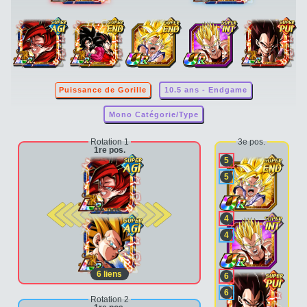
Puissance de Gorille
10.5 ans - Endgame
Mono Catégorie/Type
Rotation 1
3e pos.
1re pos.
5
5
2e pos.
4
4
6
liens
6
6
Rotation 2