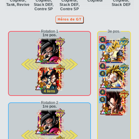
Cogneur,
Cogneur,
Cogneur,
Cogneur
Cogneur,
Tank, Revive
Stack DEF,
Stack DEF,
Stack DEF
Contre SP
Contre SP
Héros de GT
Rotation 1
3e pos.
1re pos.
4
4
2e pos.
4
4
4
liens
4
5
Rotation 2
1re pos.
2e pos.