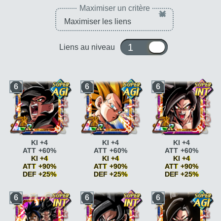
Maximiser un critère
×
1 ou 10
Liens au niveau
6
6
6
KI +4
KI +4
KI +4
ATT +60%
ATT +60%
ATT +60%
KI +4
KI +4
KI +4
ATT +90%
ATT +90%
ATT +90%
DEF +25%
DEF +25%
DEF +25%
Paré au combat
KI
Paré au combat
KI
Paré au combat
KI
6
6
6
+2
+2
+2
Paré au combat
KI
Paré au combat
KI
Paré au combat
KI
+2 ATT +5% DEF +5%
+2 ATT +5% DEF +5%
+2 ATT +5% DEF +5%