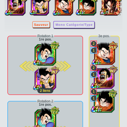
Sauveur
Mono Catégorie/Type
Rotation 1
3e pos.
1re pos.
2
1
2e pos.
2
1
2
liens
1
1
Rotation 2
1re pos.