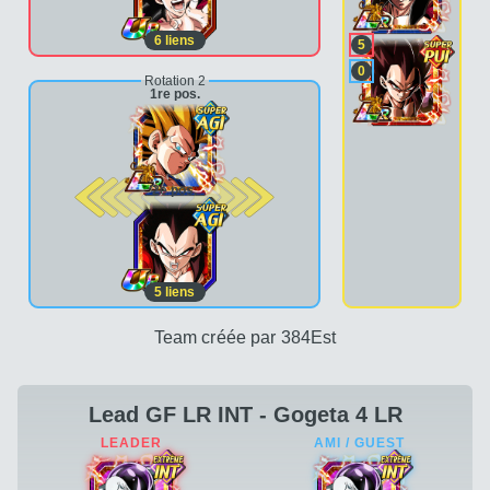
6
liens
5
0
Rotation 2
1re pos.
2e pos.
5
liens
Team créée par 384Est
Lead GF LR INT - Gogeta 4 LR