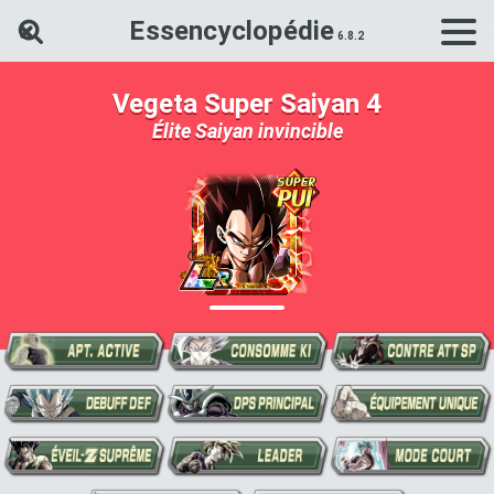
Essencyclopédie
Rechercher une carte Dokkan Ba
Vegeta Super Saiyan 4
Élite Saiyan invincible