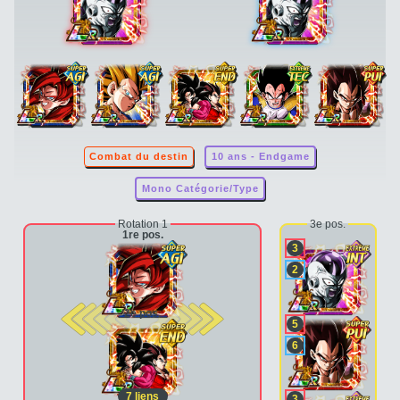
Combat du destin
10 ans - Endgame
Mono Catégorie/Type
Rotation 1
3e pos.
1re pos.
3
2
2e pos.
5
6
7
liens
3