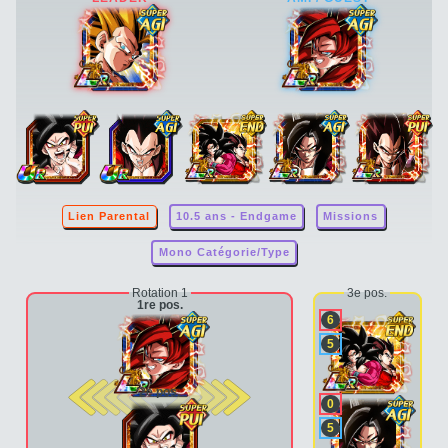
Lien Parental
10.5 ans - Endgame
Missions
Mono Catégorie/Type
Rotation 1
3e pos.
1re pos.
6
5
2e pos.
0
5