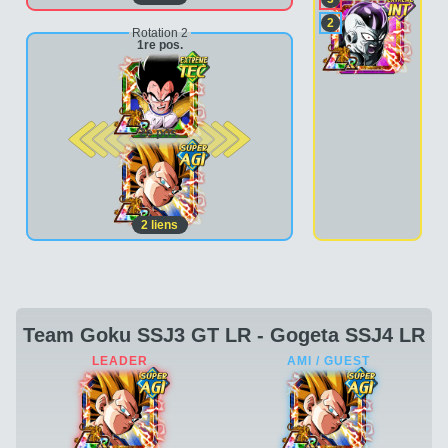
2
Rotation 2
1re pos.
2e pos.
2
liens
Team Goku SSJ3 GT LR - Gogeta SSJ4 LR