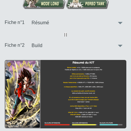
:
Fiche n°1
Vue alternative
| |
:
Fiche n°2