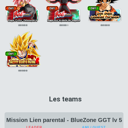
⭐
⭐
⭐
⭐
⭐
⭐
⭐
⭐
⭐
⭐
⭐
⭐
⭐
⭐
⭐
⭐
⭐
⭐
⭐
⭐
Les teams
Mission Lien parental - BlueZone GGT lv 5