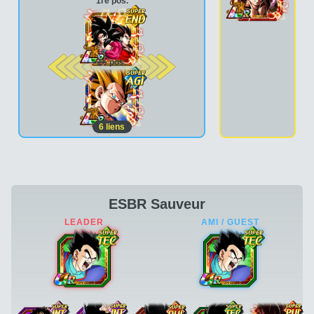
1re pos.
2e pos.
6
liens
ESBR Sauveur