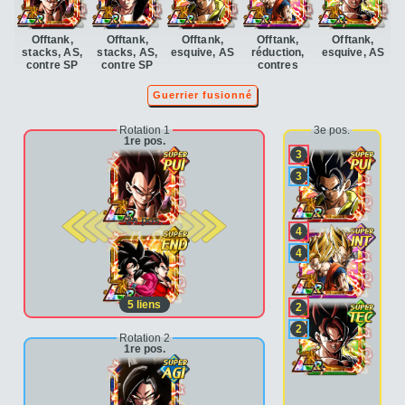
Offtank,
Offtank,
Offtank,
Offtank,
Offtank,
stacks, AS,
stacks, AS,
esquive, AS
réduction,
esquive, AS
contre SP
contre SP
contres
Guerrier fusionné
Rotation 1
3e pos.
1re pos.
3
3
2e pos.
4
4
5
liens
2
2
Rotation 2
1re pos.