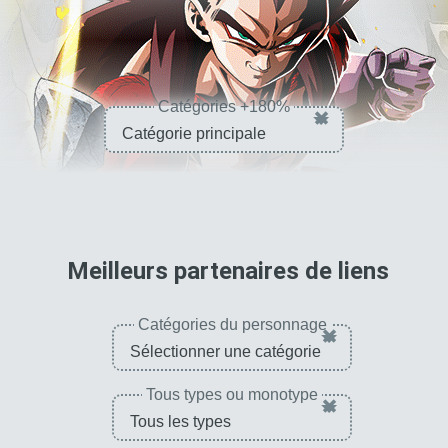
Catégories +180%
×
pour 
Meilleurs partenaires de liens
Catégories du personnage
×
Tous types ou monotype
×