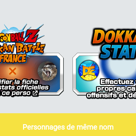
Dokkan Essentials x Dragon Bal
Personnages de même nom