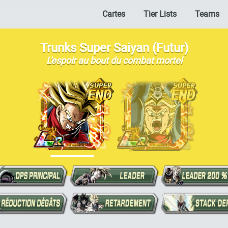
Cartes
Tier Lists
Teams
Trunks Super Saiyan (Futur)
L'espoir au bout du combat mortel