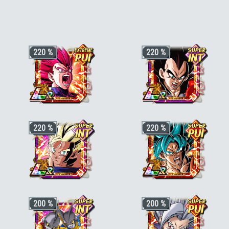
220 %
220 %
+3 ki, +200% HP & +170% ATT/DEF
+3 ki, +200% HP & +170% ATT/DEF
220 %
220 %
pour la catégorie
"Crossover"
ou
pour la catégorie
"Héros de GT"
,
"Le
"Famille de Vegeta"
, +50% stats bonus
pouvoir des voeux"
ou
"Puissance au-
si aussi
"Voyageur du temps"
ou
"Divin"
delà du Super Saiyan"
, +50% stats
bonus si aussi
"Lutte à pleine
puissance"
,
"Combattant ayant grandi
sur Terre"
ou
"Puissance de gorille"
+3 ki, +200% HP & +170% ATT/DEF
+3 ki, +200% HP & +170% ATT/DEF
200 %
200 %
pour la catégorie
"Saiyan de sang-
pour la catégorie
"Saga du futur"
ou
mêlé"
,
"Enfant"
ou
"Héros de la justice"
,
"Guerrier fusionné"
, +50% stats bonus
+50% stats bonus si aussi
"Lien de
si aussi
"Lien parental"
ou
"Dernier
fratrie"
,
"Lien parental"
ou
"Liens
atout"