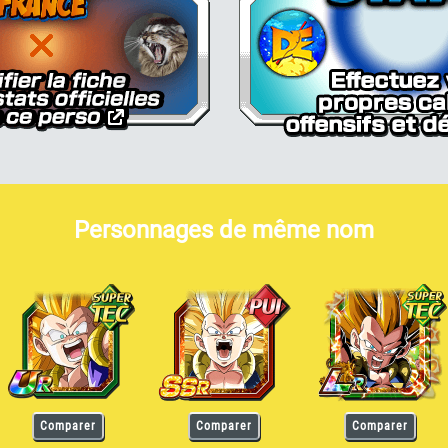
Personnages de même nom
otenks Super Saiyan 3
Gotenks Super Saiyan 3
Gotenks Super Saiyan 3
Comparer
Comparer
Comparer