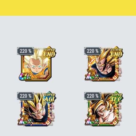
220 %
220 %
+3 ki, +200% HP & +170% ATT/DEF
+3 ki, +200% HP & +170% ATT/DEF
220 %
220 %
pour la catégorie
"Chercheurs de
pour la catégorie
"Saiyan pur"
,
"Corps
boules de cristal"
,
"Evolution maîtrisée"
et esprit corrompus"
ou
"Guerriers de
ou
"Transformation fortifiante"
, +50%
génie"
, +50% stats bonus si aussi
stats bonus si aussi
"DAIMA"
ou
"Saga de Boo"
ou
"Puissance
"Puissance au-delà du Super Saiyan"
incontrôlable"