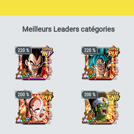
pour 
Meilleurs Leaders catégories
220 %
220 %
+3 ki, +200% HP & +170% ATT/DEF
+3 ki, +200% HP & +170% ATT/DEF
200 %
200 %
pour la catégorie
"Héros de GT"
,
"Le
pour la catégorie
"Saga du futur"
ou
pouvoir des voeux"
ou
"Puissance au-
"Guerrier fusionné"
, +50% stats bonus
delà du Super Saiyan"
, +50% stats
si aussi
"Lien parental"
ou
"Dernier
bonus si aussi
"Lutte à pleine
atout"
puissance"
,
"Combattant ayant grandi
sur Terre"
ou
"Puissance de gorille"