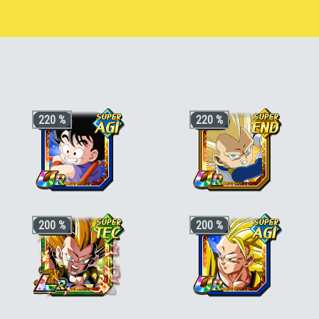
Gotenks Super Saiyan 3 [END]
220 %
220 %
+3 ki, +200% HP & +170% ATT/DEF
+3 ki, +200% HP & +170% ATT/DEF
200 %
200 %
pour la catégorie
"Arc Enfant"
ou
pour la catégorie
"Transformation
"Combattant ayant grandi sur Terre"
,
fortifiante"
ou
"Guerriers de génie"
,
+50% stats bonus si aussi
"Enfant"
ou
+50% stats bonus si aussi
"Puissance
"Chercheurs de boules de cristal"
au-delà du Super Saiyan"