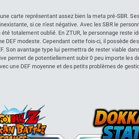
ne carte représentant assez bien la meta pré-SBR. Ses 
nexistante, si ce n’est négative. Avec les SBR le perso
 a été totalement oublié. En ZTUR, le personnage reste i
 DEF modeste. Cependant cette fois-ci, il possède des 
. Son avantage type lui permettra de rester viable dan
ive permet de potentiellement subir 0 peu importe les d
ec une DEF moyenne et des petits problèmes de gestion
Dokkan Essentials x Dragon Bal