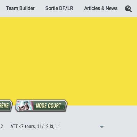
Team Builder
Sortie DF/LR
Articles & News
Re
:
°2