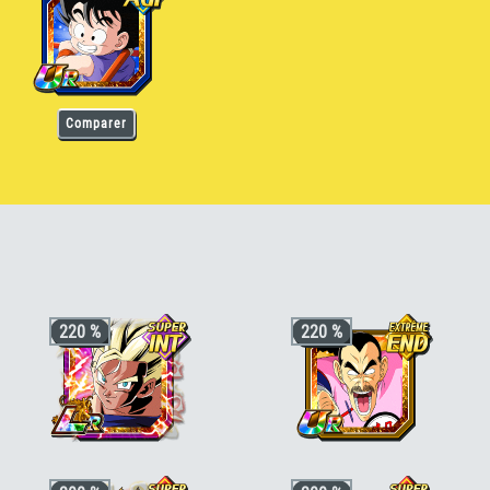
Comparer
Son Goku (enfant) [END]
220 %
220 %
+3 ki, +200% HP & +170% ATT/DEF
+3 ki, +200% HP & +170% ATT/DEF