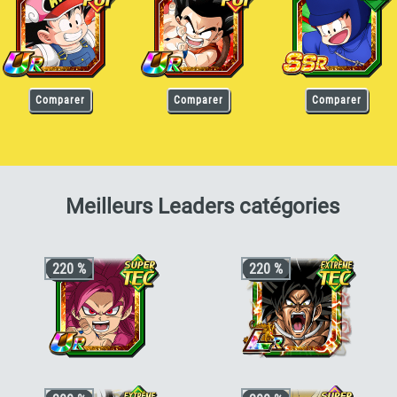
Comparer
Comparer
Comparer
pour 
Meilleurs Leaders catégories
220 %
220 %
+3 ki, +200% HP & +170% ATT/DEF
+4 ki, +220% stats pour la catégorie