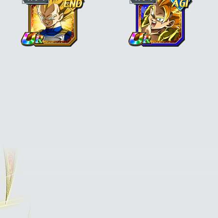
"Kamehameha"
ATT et DÉF +170 % pour la catégorie
"Enfant"
Ki +3, PV, ATT et DÉF +170 % pour la
Ki +3, PV, ATT et DÉF +170 % pour la
catégorie
"Saiyan pur"
ou ki +3, PV, ATT
catégorie
"Héros des films"
ou
"Fusion"
et DÉF +130 % pour la classe Super