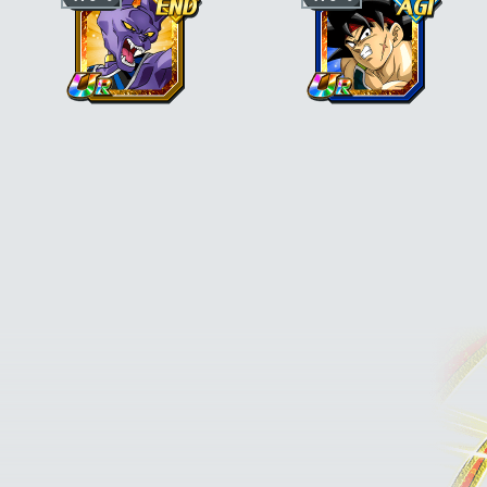
"Saiyan pur"
et KI +1, PV, ATT et DÉF
+30 % en plus si le perso est aussi de
catégorie
"Guerriers galactiques"
Ki +3, PV, ATT et DÉF +170 % pour la
Ki +4, PV, ATT et DÉF +170 % pour la
catégorie
"Explosion de colère"
ou
catégorie
"Vengeance"
ou
"Guerrier
"Divin"
inférieur"