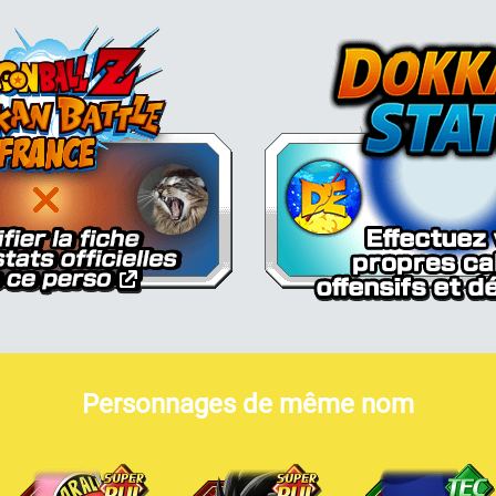
Dokkan Essentials x Dragon Bal
Personnages de même nom
on Goku (enfant)
Son Goku (enfant)
Son Goku (enfant)