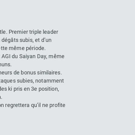
e. Premier triple leader
s dégâts subis, et d’un
cette même période.
t AGI du Saiyan Day, même
muns.
eurs de bonus similaires.
 attaques subies, notamment
s ki pris en 3e position,
.
n regrettera qu’il ne profite