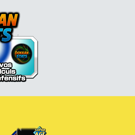
l Z Dokkan battle France
Son Goku (enfant)