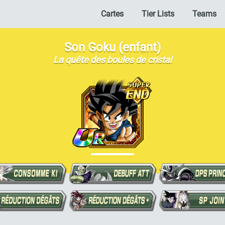
Cartes
Tier Lists
Teams
Son Goku (enfant)
La quête des boules de cristal