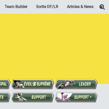
Team Builder
Sortie DF/LR
Articles & News
Re