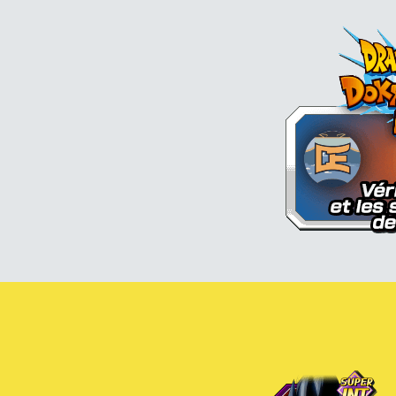
Son Goku (enfant)
S