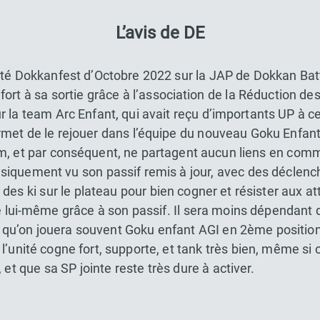
L’avis de DE
ité Dokkanfest d’Octobre 2022 sur la JAP de Dokkan Battl
ès fort à sa sortie grâce à l’association de la Réduction de
r la team Arc Enfant, qui avait reçu d’importants UP à 
et de le rejouer dans l’équipe du nouveau Goku Enfan
m, et par conséquent, ne partagent aucun liens en com
iquement vu son passif remis à jour, avec des déclench
 des ki sur le plateau pour bien cogner et résister aux
re lui-même grâce à son passif. Il sera moins dépendant de
vu qu’on jouera souvent Goku enfant AGI en 2ème position
, l’unité cogne fort, supporte, et tank très bien, même si o
et que sa SP jointe reste très dure à activer.