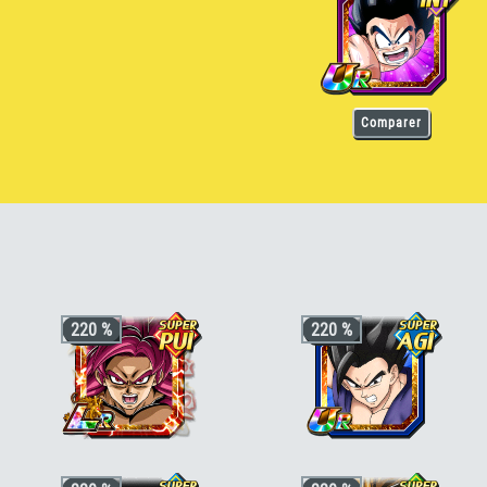
Comparer
220 %
220 %
+3 ki, +200% HP & +170% ATT/DEF
+3 ki, +200% HP & +170% ATT/DEF