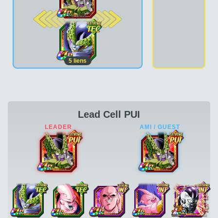
2e pos.
5
liens
Lead Cell PUI