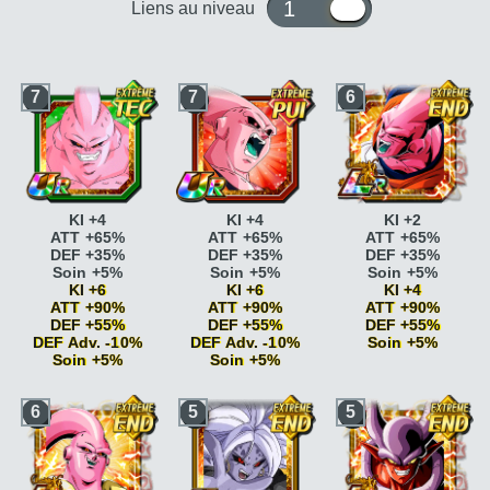
1 ou 10
Liens au niveau
7
7
6
KI +4
KI +4
KI +2
ATT +65%
ATT +65%
ATT +65%
DEF +35%
DEF +35%
DEF +35%
Soin +5%
Soin +5%
Soin +5%
KI +6
KI +6
KI +4
ATT +90%
ATT +90%
ATT +90%
DEF +55%
DEF +55%
DEF +55%
DEF Adv. -10%
DEF Adv. -10%
Soin +5%
Soin +5%
Soin +5%
Vitesse
Vitesse
Vitesse
époustouflante
KI
6
5
5
époustouflante
KI
époustouflante
KI
+2
+2
+2
Vitesse
Vitesse
Vitesse
époustouflante
KI
époustouflante
KI
époustouflante
KI
+2 DEF +5%
+2 DEF +5%
+2 DEF +5%
Combat acharné
ATT