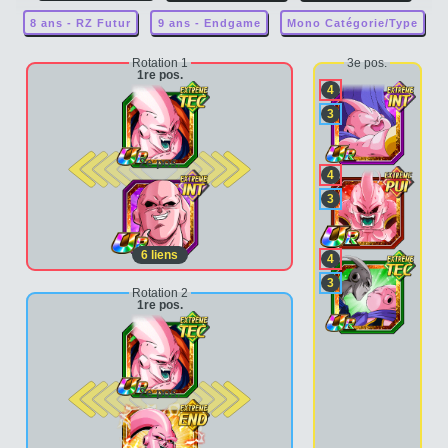
8 ans - RZ Futur
9 ans - Endgame
Mono Catégorie/Type
Rotation 1
3e pos.
1re pos.
4
3
2e pos.
4
3
6
liens
4
3
Rotation 2
1re pos.
2e pos.