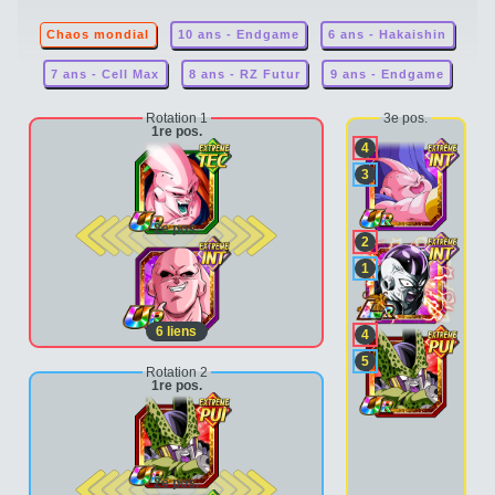
Chaos mondial
10 ans - Endgame
6 ans - Hakaishin
7 ans - Cell Max
8 ans - RZ Futur
9 ans - Endgame
Rotation 1
3e pos.
1re pos.
4
3
2e pos.
2
1
6
liens
4
5
Rotation 2
1re pos.
2e pos.