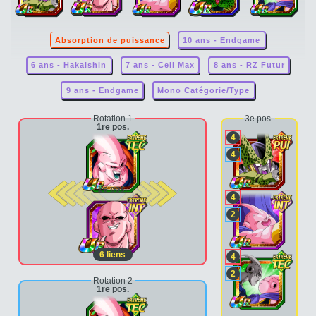
Absorption de puissance
10 ans - Endgame
6 ans - Hakaishin
7 ans - Cell Max
8 ans - RZ Futur
9 ans - Endgame
Mono Catégorie/Type
Rotation 1
3e pos.
1re pos.
4
4
2e pos.
4
2
6
liens
4
2
Rotation 2
1re pos.