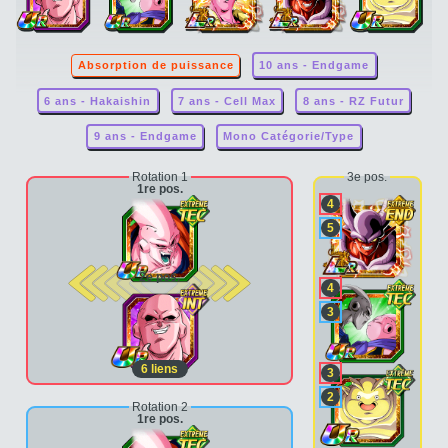
Absorption de puissance
10 ans - Endgame
6 ans - Hakaishin
7 ans - Cell Max
8 ans - RZ Futur
9 ans - Endgame
Mono Catégorie/Type
Rotation 1
3e pos.
1re pos.
4
5
2e pos.
4
3
6
liens
3
2
Rotation 2
1re pos.