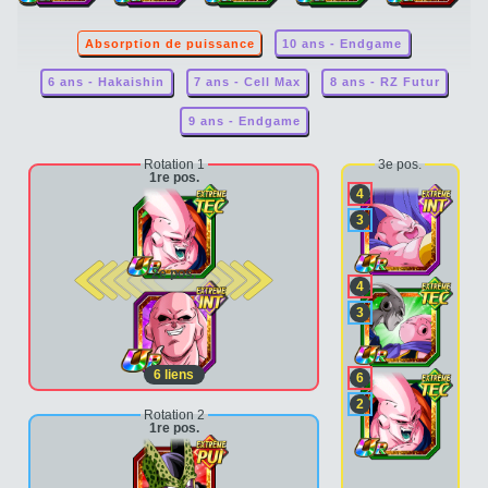
Absorption de puissance
10 ans - Endgame
6 ans - Hakaishin
7 ans - Cell Max
8 ans - RZ Futur
9 ans - Endgame
Rotation 1
3e pos.
1re pos.
4
3
2e pos.
4
3
6
liens
6
2
Rotation 2
1re pos.