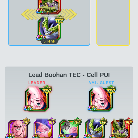
2e pos.
5
liens
Lead Boohan TEC - Cell PUI