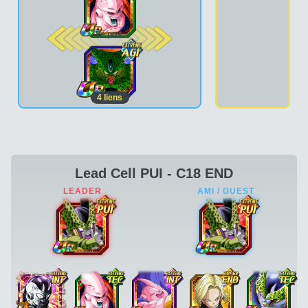
2e pos.
4
liens
Lead Cell PUI - C18 END