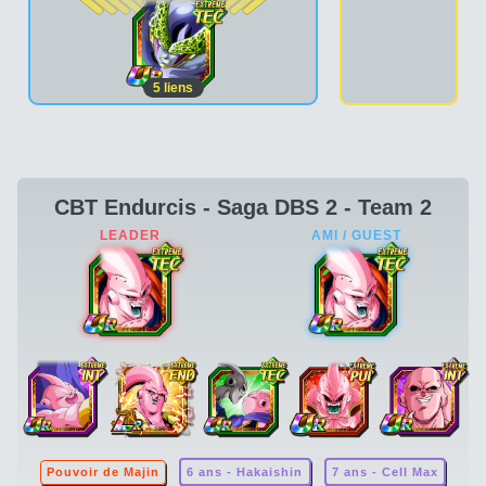
5
liens
CBT Endurcis - Saga DBS 2 - Team 2
Pouvoir de Majin
6 ans - Hakaishin
7 ans - Cell Max