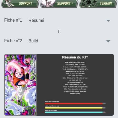
:
Fiche n°1
Vue alternative
| |
:
Fiche n°2