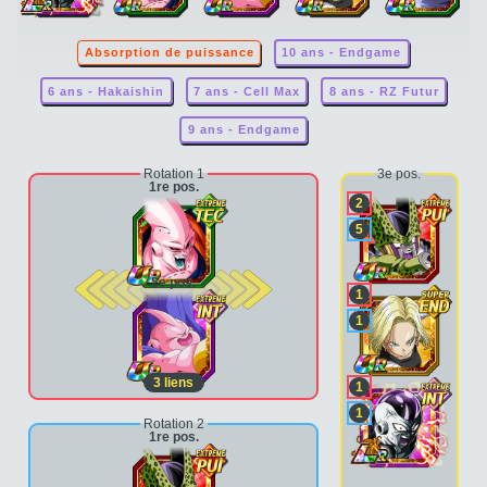
Absorption de puissance
10 ans - Endgame
6 ans - Hakaishin
7 ans - Cell Max
8 ans - RZ Futur
9 ans - Endgame
Rotation 1
3e pos.
1re pos.
2
5
2e pos.
1
1
3
liens
1
1
Rotation 2
1re pos.