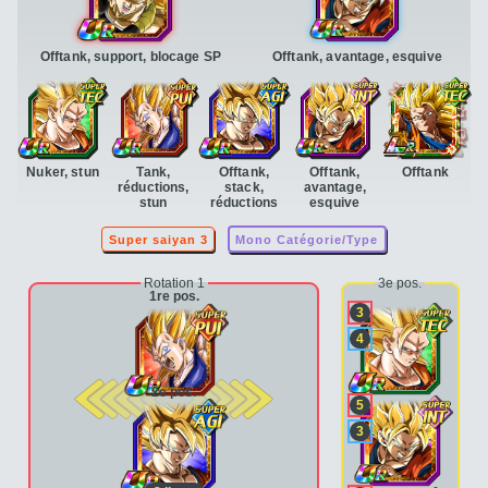
Offtank, support, blocage SP
Offtank, avantage, esquive
Nuker, stun
Tank,
Offtank,
Offtank,
Offtank
réductions,
stack,
avantage,
stun
réductions
esquive
Super saiyan 3
Mono Catégorie/Type
Rotation 1
3e pos.
1re pos.
3
4
2e pos.
5
3