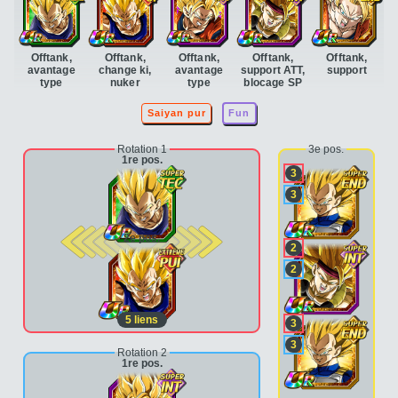
Offtank,
Offtank,
Offtank,
Offtank,
Offtank,
avantage
change ki,
avantage
support ATT,
support
type
nuker
type
blocage SP
Saiyan pur
Fun
Rotation 1
3e pos.
1re pos.
3
3
2e pos.
2
2
5
liens
3
3
Rotation 2
1re pos.