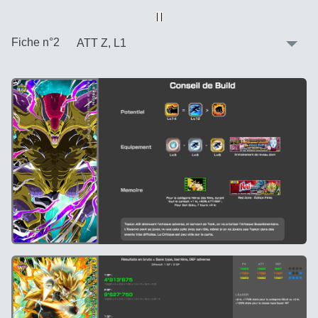
Vue alternative
| |
:
Fiche n°2