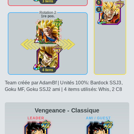
3
liens
5
3
Rotation 2
1re pos.
2e pos.
4
liens
Team créée par AdamBf | Unités 100%: Bardock SSJ3,
Goku MF, Goku SSJ2 ami | 4 items utilisés: Whis, 2 C8
Vengeance - Classique