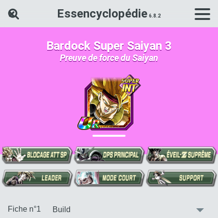
Essencyclopédie
Rechercher une carte Dokkan Ba
Bardock Super Saiyan 3
Preuve de force du Saiyan
:
Fiche n°1