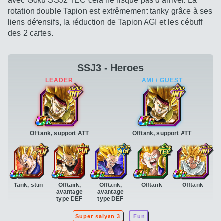
avec Goku SSJ2 TEC cela ne risque pas d'arriver. La
rotation double Tapion est extrêmement tanky grâce à ses
liens défensifs, la réduction de Tapion AGI et les débuff
des 2 cartes.
SSJ3 - Heroes
Offtank, support ATT
Offtank, support ATT
Tank, stun
Offtank,
Offtank,
Offtank
Offtank
avantage
avantage
type DEF
type DEF
Super saiyan 3
Fun