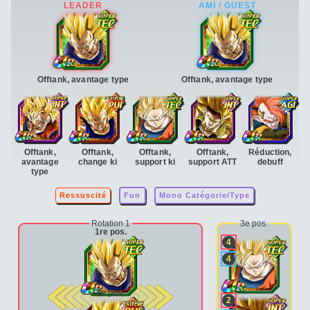
Offtank, avantage type
Offtank, avantage type
Offtank,
Offtank,
Offtank,
Offtank,
Réduction,
avantage
change ki
support ki
support ATT
debuff
type
Ressuscité
Fun
Mono Catégorie/Type
Rotation 1
3e pos.
1re pos.
4
4
2e pos.
2