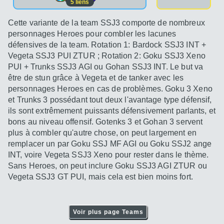
5
liens
Cette variante de la team SSJ3 comporte de nombreux
personnages Heroes pour combler les lacunes
défensives de la team. Rotation 1: Bardock SSJ3 INT +
Vegeta SSJ3 PUI ZTUR ; Rotation 2: Goku SSJ3 Xeno
PUI + Trunks SSJ3 AGI ou Gohan SSJ3 INT. Le but va
être de stun grâce à Vegeta et de tanker avec les
personnages Heroes en cas de problèmes. Goku 3 Xeno
et Trunks 3 possédant tout deux l'avantage type défensif,
ils sont extrêmement puissants défensivement parlants, et
bons au niveau offensif. Gotenks 3 et Gohan 3 servent
plus à combler qu'autre chose, on peut largement en
remplacer un par Goku SSJ MF AGI ou Goku SSJ2 ange
INT, voire Vegeta SSJ3 Xeno pour rester dans le thème.
Sans Heroes, on peut inclure Goku SSJ3 AGI ZTUR ou
Vegeta SSJ3 GT PUI, mais cela est bien moins fort.
Voir plus page Teams