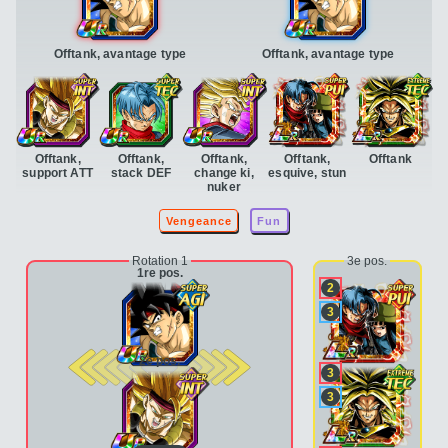
Offtank, avantage type
Offtank, avantage type
Offtank,
Offtank,
Offtank,
Offtank,
Offtank
support ATT
stack DEF
change ki,
esquive, stun
nuker
Vengeance
Fun
Rotation 1
3e pos.
1re pos.
2
3
2e pos.
3
3