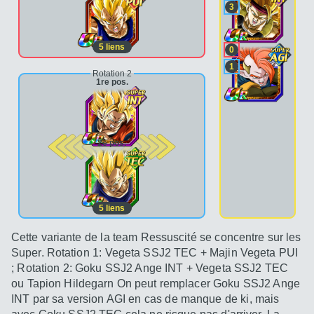
3
5
liens
0
1
Rotation 2
1re pos.
2e pos.
5
liens
Cette variante de la team Ressuscité se concentre sur les
Super. Rotation 1: Vegeta SSJ2 TEC + Majin Vegeta PUI
; Rotation 2: Goku SSJ2 Ange INT + Vegeta SSJ2 TEC
ou Tapion Hildegarn On peut remplacer Goku SSJ2 Ange
INT par sa version AGI en cas de manque de ki, mais