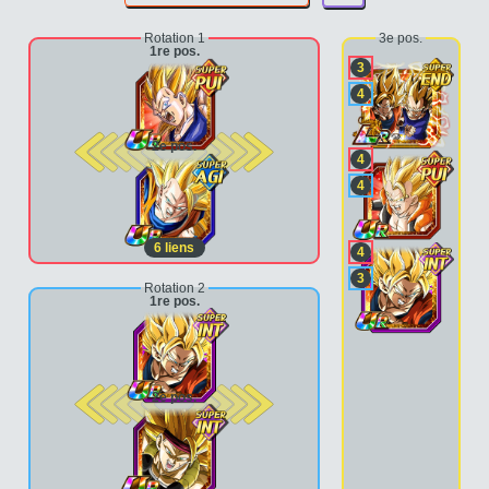
Rotation 1
3e pos.
1re pos.
3
4
2e pos.
4
4
6
liens
4
3
Rotation 2
1re pos.
2e pos.