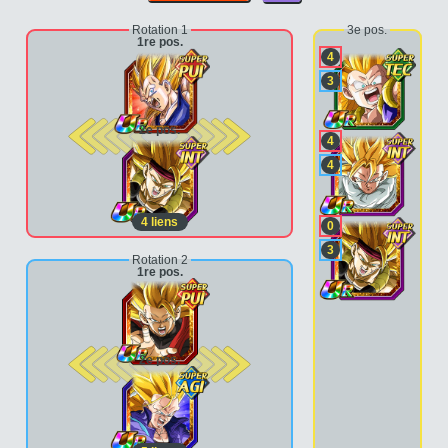
Rotation 1
3e pos.
1re pos.
4
3
2e pos.
4
4
4
liens
0
3
Rotation 2
1re pos.
2e pos.