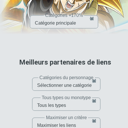
Catégories +170%
×
pour 
Meilleurs partenaires de liens
Catégories du personnage
×
Tous types ou monotype
×
Maximiser un critère
×