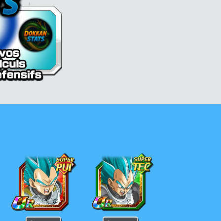
in SS
Vegeta Super Saiyan Divin SS
Vegeta Super Saiyan Divin SS