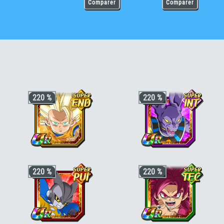
Comparer
Comparer
220 %
220 %
+3 ki, +200% HP & +170% ATT/DEF
+3 ki, +200% HP & +170% ATT/DEF
220 %
220 %
pour la catégorie
"Chercheurs de
pour la catégorie
"Divin"
,
"Destructeurs
boules de cristal"
,
"Evolution maîtrisée"
de planètes"
ou
"Héritier"
, +50% stats
ou
"Transformation fortifiante"
, +50%
bonus si aussi
"Être légendaire"
,
"Lien
stats bonus si aussi
"DAIMA"
ou
de fratrie"
ou
"Boss des films"
"Puissance au-delà du Super Saiyan"