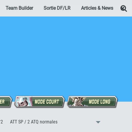
Team Builder
Sortie DF/LR
Articles & News
Re
:
°2