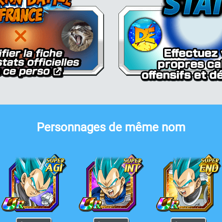
Personnages de même nom
SS
egeta Super Saiyan Divin SS
Vegeta Super Saiyan Divin SS
Vegeta Super Saiyan Div