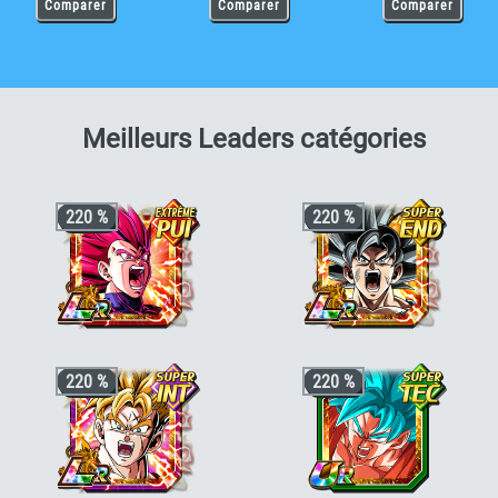
Comparer
Comparer
Comparer
pour V
Meilleurs Leaders catégories
220 %
220 %
+3 ki, +200% HP & +170% ATT/DEF
+4 ki, +220% stats pour la catégorie
220 %
220 %
pour la catégorie
"Crossover"
ou
"Divin"
"Famille de Vegeta"
, +50% stats bonus
si aussi
"Voyageur du temps"
ou
"Divin"