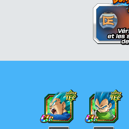
Vegeta Super Saiyan Divin SS
Vegeta Super Saiyan Divin 
V