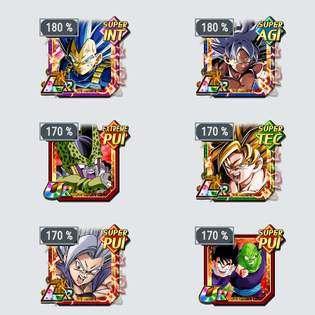
Ki +4, PV, ATT et DÉF +200 % pour la
Ki +3, PV, ATT et DÉF +170 % pour la
180 %
180 %
catégorie
"Lien maître et disciple"
catégorie
"Héros de DB Super"
ou
"Prodiges du combat"
, et KI +1, PV, AT
et DÉF +30 % en plus si le perso est
aussi de catégorie
"Lien maître et
disciple"
ou
"Héros des films"
Ki +3, PV, ATT et DÉF +180 % pour la
Ki +3, PV, ATT et DÉF +180 % pour la
170 %
170 %
catégorie
"Puissance restaurée"
ou
catégorie
"Éveil miraculeux"
ou
"Représentants de l'Univers 7"
"Représentants de l'Univers 7"
+3 ki, +200% HP & +170% ATT/DEF
+3 ki, +200% HP & +170% ATT/DEF
170 %
170 %
pour la catégorie
"Participants aux
pour la catégorie
"Héros protecteur de
tournois"
ou
"Chaos mondial"
, +50%
la Terre"
,
"Guerrier fusionné"
ou
"Saiya
stats bonus si aussi
"Cyborg"
ou
pur"
, +50% stats bonus si aussi
"Combat rapide"
"Combattant ayant grandi sur Terre"
o
"Potalas"