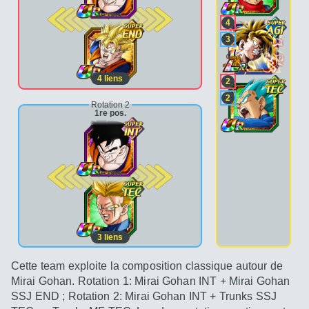
2e pos.
4
3
4
liens
2
2
Rotation 2
1re pos.
2e pos.
3
liens
Cette team exploite la composition classique autour de
Mirai Gohan. Rotation 1: Mirai Gohan INT + Mirai Gohan
SSJ END ; Rotation 2: Mirai Gohan INT + Trunks SSJ