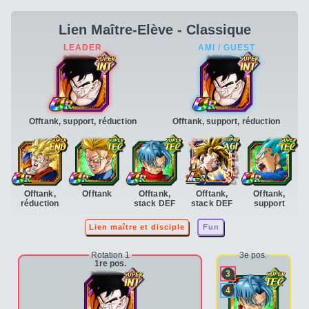
Lien Maître-Elève - Classique
Offtank, support, réduction
Offtank, support, réduction
Offtank,
Offtank
Offtank,
Offtank,
Offtank,
réduction
stack DEF
stack DEF
support
Lien maître et disciple
Fun
Rotation 1
3e pos.
1re pos.
3
4