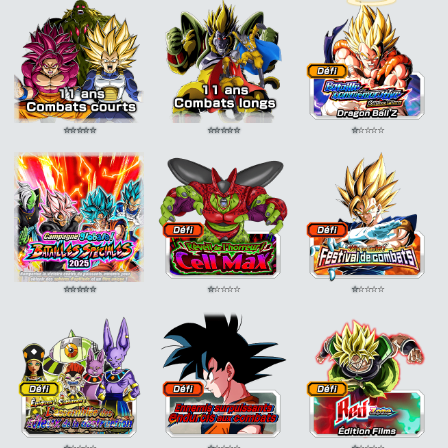
Super Saiyan
ATT
Super Saiyan
ATT
+10%
+10%
+15%
Super Saiyan
ATT
Super Saiyan
ATT
+15%
+15%
⭐
⭐
⭐
⭐
⭐
⭐
⭐
⭐
⭐
⭐
⭐
⭐
⭐
⭐
⭐
⭐
⭐
⭐
⭐
⭐
⭐
⭐
⭐
⭐
⭐
⭐
⭐
⭐
⭐
⭐