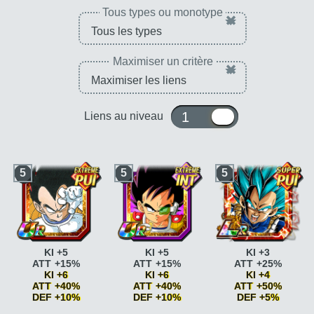
Tous types ou monotype
×
Maximiser un critère
×
1 ou 10
Liens au niveau
5
5
5
KI +5
KI +5
KI +3
ATT +15%
ATT +15%
ATT +25%
KI +6
KI +6
KI +4
ATT +40%
ATT +40%
ATT +50%
DEF +10%
DEF +10%
DEF +5%