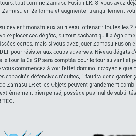
4 tours, tout comme Zamasu Fusion LR. Si vous avez dé
er Zamasu en 2e forme et augmenter tranquillement votr
devient monstrueux au niveau offensif : toutes les 2 AT
va exploser ses dégâts, surtout sachant qu’il a égaleme
issées certes, mais si vous avez jouer Zamasu Fusion e
EF pour résister aux coups adverses. Niveau dégâts c’e
 le tour, la 3e SP sera comptée pour le tour suivant et 
 vous commencez à voir l’effet domino incroyable que 
 capacités défensives réduites, il faudra donc garder ç
 de Zamasu LR et les Objets peuvent grandement comble
trêmement bien pensé, possède pas mal de subtilités 
R TEC.
Dokkan Essentials x Dragon Bal