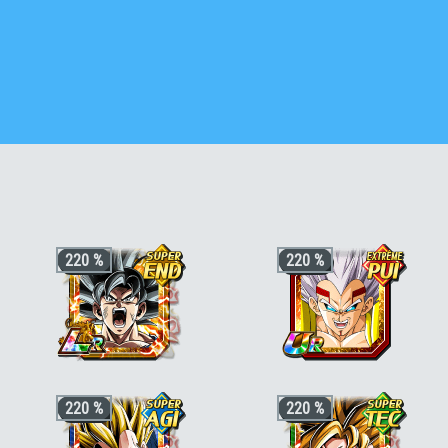
220 %
220 %
+4 ki, +220% stats pour la catégorie
+3 ki, +200% HP & +170% ATT/DEF
220 %
220 %
"Divin"
pour la catégorie
"Corps et esprit
corrompus"
ou
"Combat du destin"
,
+50% stats bonus si aussi
"Terrifiants