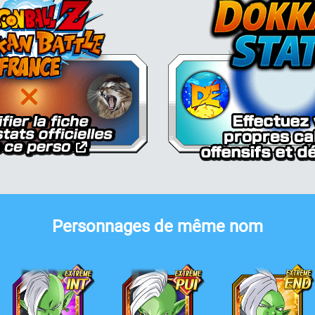
Personnages de même nom
amasu
Zamasu
Zamasu