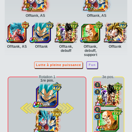
Offtank, AS
Offtank, AS
Offtank, AS
Offtank
Offtank,
Offtank,
Offtank
debuff
debuff,
support
Lutte à pleine puissance
Fun
Rotation 1
3e pos.
1re pos.
3
3
2e pos.
0
0