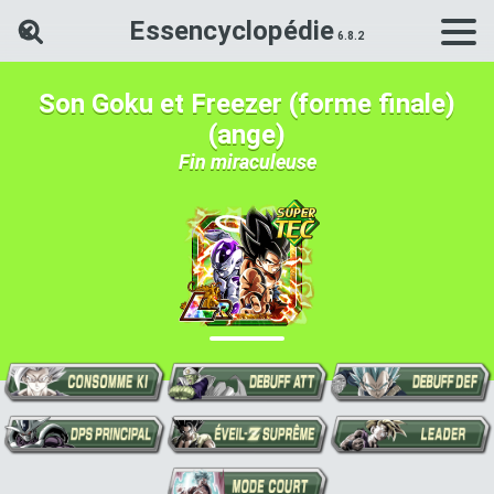
Essencyclopédie
Rechercher une carte Dokkan Ba
Son Goku et Freezer (forme finale)
(ange)
Fin miraculeuse