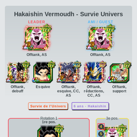
Hakaishin Vermoudh - Survie Univers
Offtank, AS
Offtank, AS
Offtank,
Esquive
Offtank,
Offtank,
Offtank,
debuff
esquive, CC,
réductions,
support
AS
CC, AS
Survie de l'Univers
6 ans - Hakaishin
Rotation 1
3e pos.
1re pos.
4
5