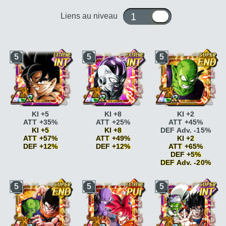
1 ou 10
Liens au niveau
5
5
5
KI +5
KI +8
KI +2
ATT +35%
ATT +25%
ATT +45%
KI +5
KI +8
DEF Adv. -15%
ATT +57%
ATT +49%
KI +2
DEF +12%
DEF +12%
ATT +65%
DEF +5%
Vitesse
Vitesse
DEF Adv. -20%
époustouflante
KI
époustouflante
KI
+2
+2
Vitesse
5
5
5
Vitesse
Vitesse
époustouflante
KI
époustouflante
KI
époustouflante
KI
+2
+2 DEF +5%
+2 DEF +5%
Vitesse
Combat acharné
ATT
Combat décisif
KI +3
époustouflante
KI
+15%
Combat décisif
KI +3
+2 DEF +5%