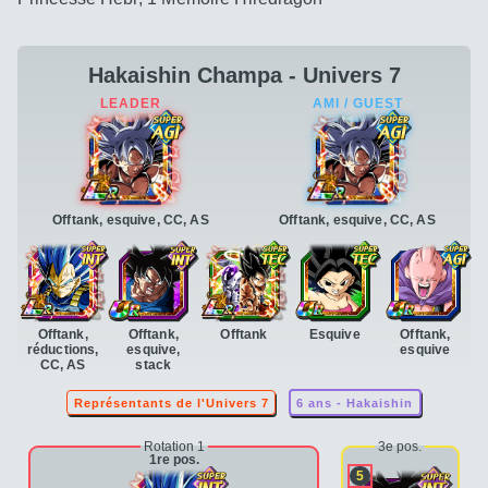
Hakaishin Champa - Univers 7
Offtank, esquive, CC, AS
Offtank, esquive, CC, AS
Offtank,
Offtank,
Offtank
Esquive
Offtank,
réductions,
esquive,
esquive
CC, AS
stack
Représentants de l'Univers 7
6 ans - Hakaishin
Rotation 1
3e pos.
1re pos.
5