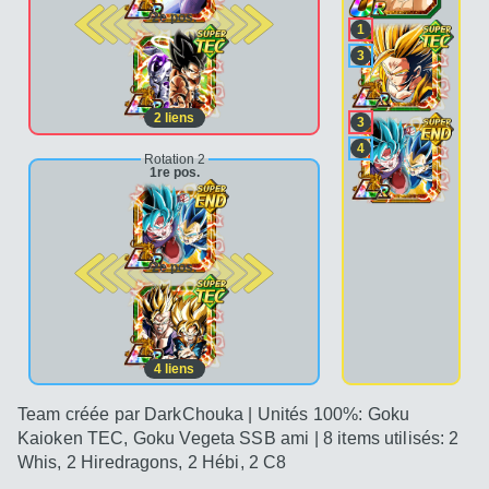
2e pos.
1
3
2
liens
3
4
Rotation 2
1re pos.
2e pos.
4
liens
Team créée par DarkChouka | Unités 100%: Goku
Kaioken TEC, Goku Vegeta SSB ami | 8 items utilisés: 2
Whis, 2 Hiredragons, 2 Hébi, 2 C8