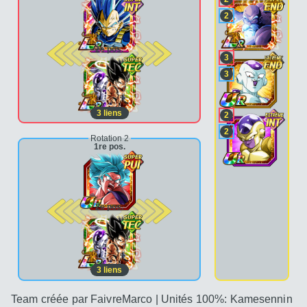
2
2e pos.
3
3
3
liens
2
2
Rotation 2
1re pos.
2e pos.
3
liens
Team créée par FaivreMarco | Unités 100%: Kamesennin