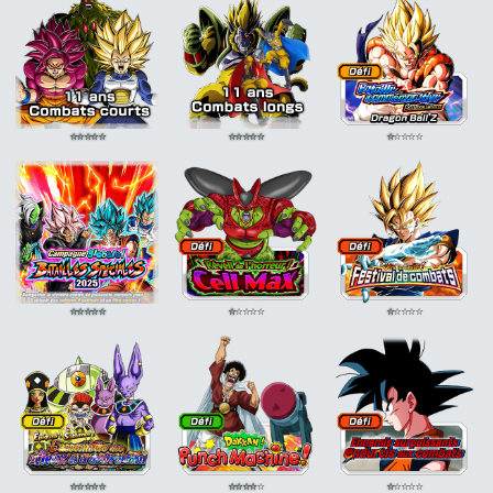
pouvoir
KI +3 ATT
+7% DEF +7%
légendaire
ATT
+7% DEF +7%
Soutien
+15% si ATT SP
infaillible
ATT +10%
Soutien
DEF Adv. -15%
infaillible
ATT +10%
Soutien
DEF Adv. -15%
infaillible
ATT +15%
Soutien
DEF Adv. -20%
infaillible
ATT +15%
DEF Adv. -20%
⭐
⭐
⭐
⭐
⭐
⭐
⭐
⭐
⭐
⭐
⭐
⭐
⭐
⭐
⭐
⭐
⭐
⭐
⭐
⭐
⭐
⭐
⭐
⭐
⭐
⭐
⭐
⭐
⭐
⭐
⭐
⭐
⭐
⭐
⭐
⭐
⭐
⭐
⭐
⭐
⭐
⭐
⭐
⭐
⭐