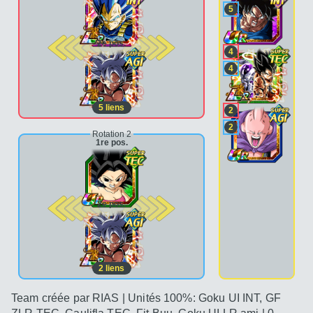
5
2e pos.
4
4
5
liens
2
2
Rotation 2
1re pos.
2e pos.
2
liens
Team créée par RIAS | Unités 100%: Goku UI INT, GF