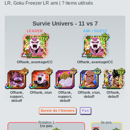
LR, Goku Freezer LR ami | ? items utilisés
Survie Univers - 11 vs 7
Offtank, avantage/CC
Offtank, avantage/CC
Offtank,
Offtank, stun
Offtank,
Offtank, stun,
Offtank,
support,
support,
debuff
debuff
debuff
debuff
Survie de l'Univers
Fun
Rotation 1
3e pos.
1re pos.