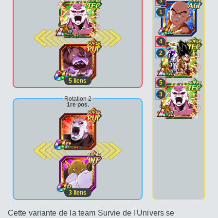
3
1
2e pos.
4
2
5
liens
5
3
Rotation 2
1re pos.
2e pos.
3
liens
Cette variante de la team Survie de l'Univers se