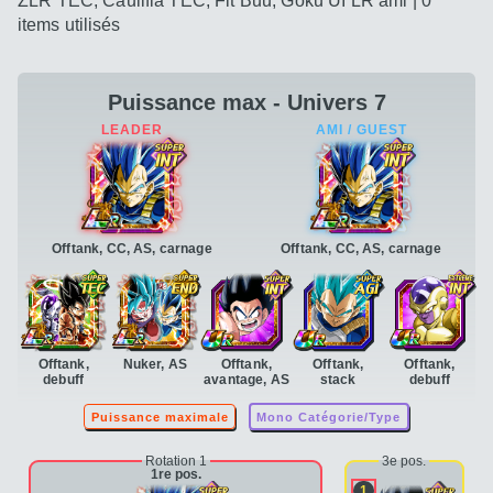
ZLR TEC, Caulifla TEC, Fit Buu, Goku UI LR ami | 0
items utilisés
Puissance max - Univers 7
Offtank, CC, AS, carnage
Offtank, CC, AS, carnage
Offtank,
Nuker, AS
Offtank,
Offtank,
Offtank,
debuff
avantage, AS
stack
debuff
Puissance maximale
Mono Catégorie/Type
Rotation 1
3e pos.
1re pos.
1