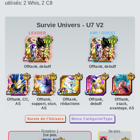
utilisés: 2 Whis, 2 C8
Survie Univers - U7 V2
Offtank, debuff
Offtank, debuff
Offtank, CC,
Offtank,
Offtank,
Offtank,
Offtank,
AS
support, stun,
réductions
debuff
stack,
AS
avantage, AS
Survie de l'Univers
Mono Catégorie/Type
Rotation 1
3e pos.
1re pos.
2