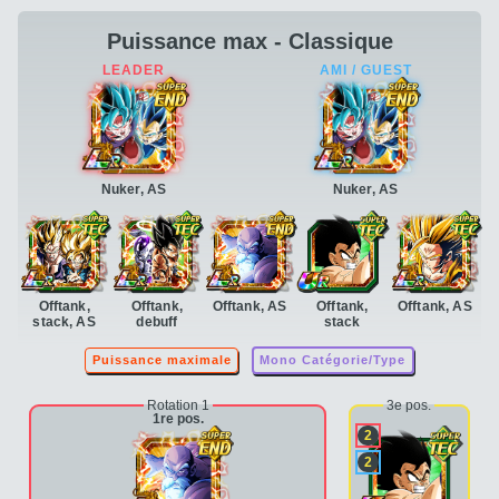
Puissance max - Classique
Nuker, AS
Nuker, AS
Offtank,
Offtank,
Offtank, AS
Offtank,
Offtank, AS
stack, AS
debuff
stack
Puissance maximale
Mono Catégorie/Type
Rotation 1
3e pos.
1re pos.
2
2