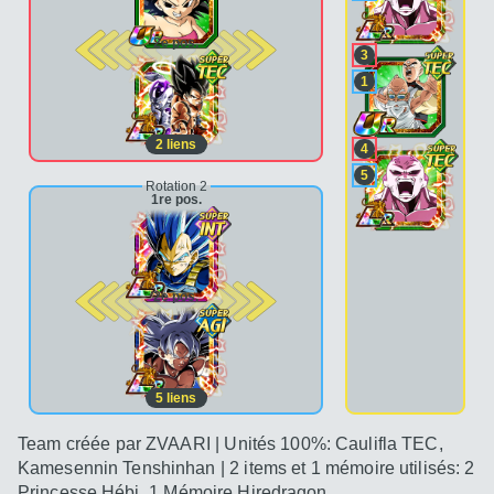
2e pos.
3
1
2
liens
4
5
Rotation 2
1re pos.
2e pos.
5
liens
Team créée par ZVAARI | Unités 100%: Caulifla TEC,
Kamesennin Tenshinhan | 2 items et 1 mémoire utilisés: 2
Princesse Hébi, 1 Mémoire Hiredragon