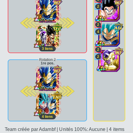
2
2e pos.
2
4
3
liens
2
2
Rotation 2
1re pos.
2e pos.
4
liens
Team créée par Adambf | Unités 100%: Aucune | 4 items