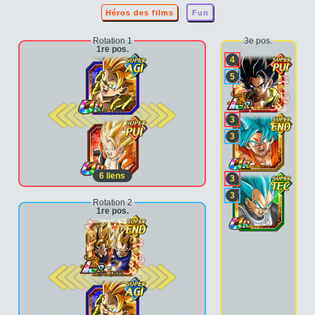
Héros des films
Fun
Rotation 1
3e pos.
1re pos.
4
5
2e pos.
3
3
6
liens
3
3
Rotation 2
1re pos.
2e pos.