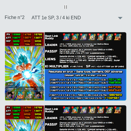
Vue alternative
| |
:
Fiche n°2