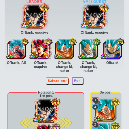
Offtank, esquive
Offtank, esquive
Offtank, AS
Offtank,
Offtank,
Offtank,
Offtank
esquive
change ki,
change ki,
nuker
nuker
Saiyan pur
Fun
Rotation 1
3e pos.
1re pos.
3
4
2e pos.
2