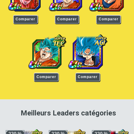
Comparer
Comparer
Comparer
Son Goku Super Saiyan divin SS
Son Goku Super Saiyan divin SS
Comparer
Comparer
pour 
Meilleurs Leaders catégories
220 %
220 %
220 %