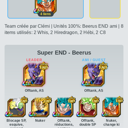
4
liens
Team créée par Clémi | Unités 100%: Beerus END ami | 8
items utilisés: 2 Whis, 2 Hiredragon, 2 Hébi, 2 C8
Super END - Beerus
Offtank, AS
Offtank, AS
Blocage SP,
Nuker
Offtank,
Offtank,
Nuker,
esquive,
réductions,
double SP
change ki