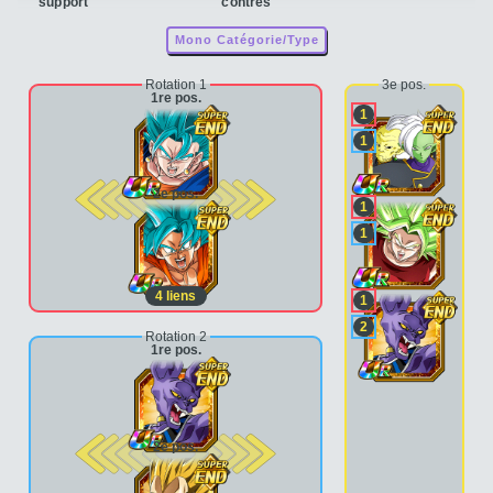
support
contres
Mono Catégorie/Type
Rotation 1
3e pos.
1re pos.
1
1
2e pos.
1
1
4
liens
1
2
Rotation 2
1re pos.
2e pos.