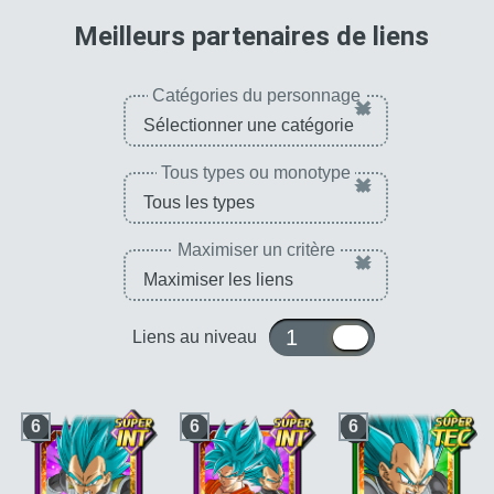
pour 
Meilleurs partenaires de liens
Catégories du personnage
×
Tous types ou monotype
×
Maximiser un critère
×
1 ou 10
Liens au niveau
6
6
6