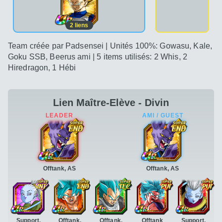
2
liens
Team créée par Padsensei | Unités 100%: Gowasu, Kale,
Goku SSB, Beerus ami | 5 items utilisés: 2 Whis, 2
Hiredragon, 1 Hébi
Lien Maître-Elève - Divin
Offtank, AS
Offtank, AS
Support,
Offtank,
Offtank,
Offtank
Support,