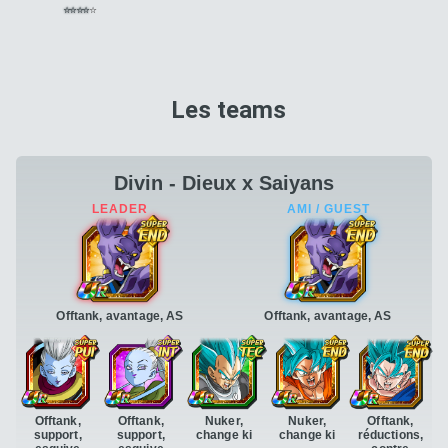
⭐
⭐
⭐
⭐
⭐
Les teams
Divin - Dieux x Saiyans
Offtank, avantage, AS
Offtank, avantage, AS
Offtank,
Offtank,
Nuker,
Nuker,
Offtank,
support,
support,
change ki
change ki
réductions,