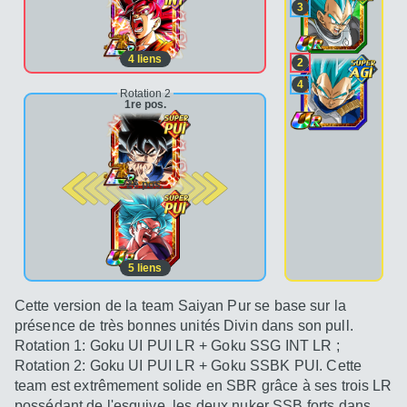
3
4
liens
2
4
Rotation 2
1re pos.
2e pos.
5
liens
Cette version de la team Saiyan Pur se base sur la
présence de très bonnes unités Divin dans son pull.
Rotation 1: Goku UI PUI LR + Goku SSG INT LR ;
Rotation 2: Goku UI PUI LR + Goku SSBK PUI. Cette
team est extrêmement solide en SBR grâce à ses trois LR
possédant de l'esquive, les deux nuker SSB forts dans