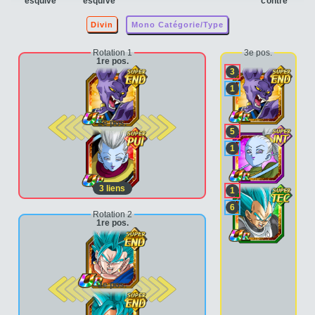
esquive
esquive
contre
Divin
Mono Catégorie/Type
Rotation 1
3e pos.
1re pos.
3
1
2e pos.
5
1
3
liens
1
6
Rotation 2
1re pos.
2e pos.