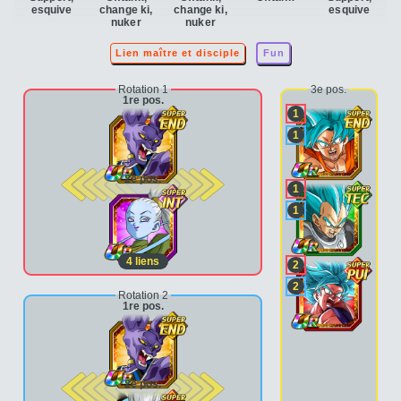
esquive
change ki,
change ki,
esquive
nuker
nuker
Lien maître et disciple
Fun
Rotation 1
3e pos.
1re pos.
1
1
2e pos.
1
1
4
liens
2
2
Rotation 2
1re pos.
2e pos.