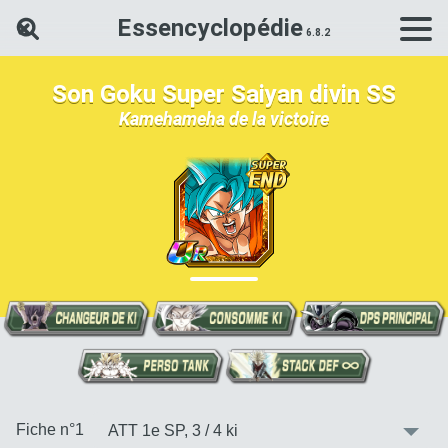
Essencyclopédie
Rechercher une carte Dokkan Ba
Son Goku Super Saiyan divin SS
Kamehameha de la victoire
:
Fiche n°1