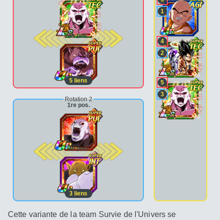
1
2e pos.
4
2
5
liens
5
3
Rotation 2
1re pos.
2e pos.
3
liens
Cette variante de la team Survie de l'Univers se