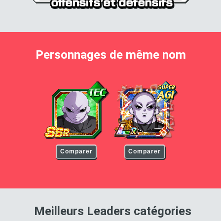
Personnages de même nom
Jiren
Jiren
Comparer
Comparer
pour 
Meilleurs Leaders catégories