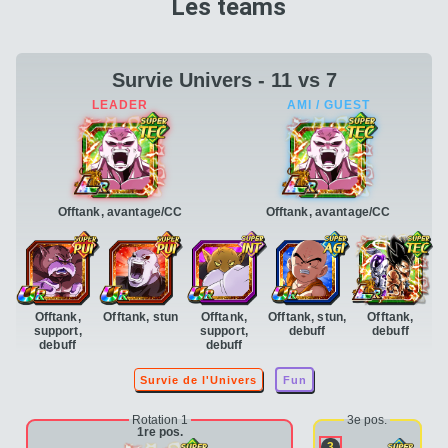
Les teams
Survie Univers - 11 vs 7
Offtank, avantage/CC
Offtank, avantage/CC
Offtank,
Offtank, stun
Offtank,
Offtank, stun,
Offtank,
support,
support,
debuff
debuff
debuff
debuff
Survie de l'Univers
Fun
Rotation 1
3e pos.
1re pos.
3