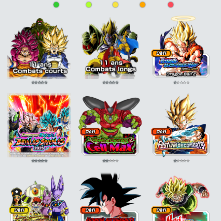
•
•
•
•
•
+7% DEF +7%
Fonceur
ATT +15%
+7% DEF +7%
Dimension des
DEF Adv. -15%
Héros justicier
ATT
dieux
ATT +15%
Jugement
+25%
Dimension des
serein
DEF +20%
Héros justicier
ATT
dieux
ATT +15% CC
Jugement
+25% CC +5%
+5%
serein
DEF +25%
⭐
⭐
⭐
⭐
⭐
⭐
⭐
⭐
⭐
⭐
⭐
⭐
⭐
⭐
⭐
⭐
⭐
⭐
⭐
⭐
⭐
⭐
⭐
⭐
⭐
⭐
⭐
⭐
⭐
⭐