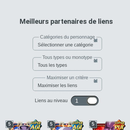
pour 
Meilleurs partenaires de liens
Catégories du personnage
×
Tous types ou monotype
×
Maximiser un critère
×
1 ou 10
Liens au niveau
5
5
5