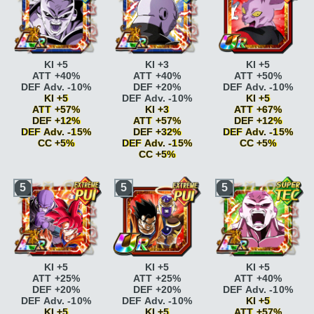
KI +5
KI +3
KI +5
ATT +40%
ATT +40%
ATT +50%
DEF Adv. -10%
DEF +20%
DEF Adv. -10%
KI +5
DEF Adv. -10%
KI +5
ATT +57%
KI +3
ATT +67%
DEF +12%
ATT +57%
DEF +12%
DEF Adv. -15%
DEF +32%
DEF Adv. -15%
CC +5%
DEF Adv. -15%
CC +5%
CC +5%
Vitesse
Vitesse
époustouflante
KI
Combat acharné
ATT
époustouflante
KI
5
5
5
+2
+15%
+2
Vitesse
Combat acharné
ATT
Vitesse
époustouflante
KI
+20%
époustouflante
KI
+2 DEF +5%
Fonceur
ATT +10%
+2 DEF +5%
Combat acharné
ATT
DEF Adv. -10%
Combat acharné
ATT
+15%
Fonceur
ATT +15%
+15%
Combat acharné
ATT
DEF Adv. -15%
Combat acharné
ATT
+20%
Tournoi du
+20%
KI +5
KI +5
KI +5
Fonceur
ATT +10%
pouvoir
KI +3
Fonceur
ATT +10%
ATT +25%
ATT +25%
ATT +40%
DEF Adv. -10%
Tournoi du
DEF Adv. -10%
DEF +20%
DEF +20%
DEF Adv. -10%
Fonceur
ATT +15%
pouvoir
KI +3 ATT
Fonceur
ATT +15%
DEF Adv. -10%
DEF Adv. -10%
KI +5
DEF Adv. -15%
+7% DEF +7%
DEF Adv. -15%
KI +5
KI +5
ATT +57%