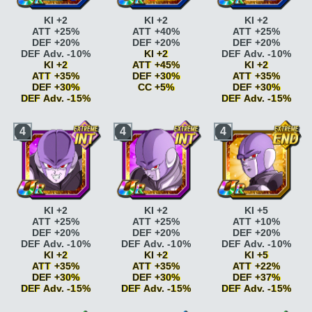
+15%
+15%
Dimension des
Combat acharné
ATT
Combat acharné
ATT
dieux
ATT +15%
KI +2
KI +2
KI +2
+20%
+20%
Dimension des
ATT +25%
ATT +40%
ATT +25%
Fonceur
ATT +10%
Fonceur
ATT +10%
dieux
ATT +15% CC
DEF +20%
DEF +20%
DEF +20%
DEF Adv. -10%
DEF Adv. -10%
+5%
DEF Adv. -10%
KI +2
DEF Adv. -10%
Fonceur
ATT +15%
Fonceur
ATT +15%
Jugement
KI +2
ATT +45%
KI +2
DEF Adv. -15%
DEF Adv. -15%
serein
DEF +20%
ATT +35%
DEF +30%
ATT +35%
Tournoi du
Tournoi du
Jugement
DEF +30%
CC +5%
DEF +30%
pouvoir
KI +3
pouvoir
KI +3
serein
DEF +25%
DEF Adv. -15%
DEF Adv. -15%
Tournoi du
Tournoi du
Vitesse
pouvoir
KI +3 ATT
pouvoir
KI +3 ATT
Vitesse
époustouflante
KI
Vitesse
4
4
4
+7% DEF +7%
+7% DEF +7%
époustouflante
KI
+2
époustouflante
KI
Jugement
Héros justicier
ATT
+2
Vitesse
+2
serein
DEF +20%
+25%
Vitesse
époustouflante
KI
Vitesse
Jugement
Héros justicier
ATT
époustouflante
KI
+2 DEF +5%
époustouflante
KI
serein
DEF +25%
+25% CC +5%
+2 DEF +5%
Combat acharné
ATT
+2 DEF +5%
Combat acharné
ATT
+15%
Combat acharné
ATT
+15%
Combat acharné
ATT
+15%
Combat acharné
ATT
+20%
Combat acharné
ATT
KI +2
KI +2
KI +5
+20%
Jugement
+20%
ATT +25%
ATT +25%
ATT +10%
Fonceur
ATT +10%
serein
DEF +20%
Fonceur
ATT +10%
DEF +20%
DEF +20%
DEF +20%
DEF Adv. -10%
Jugement
DEF Adv. -10%
DEF Adv. -10%
DEF Adv. -10%
DEF Adv. -10%
Fonceur
ATT +15%
serein
DEF +25%
Fonceur
ATT +15%
KI +2
KI +2
KI +5
DEF Adv. -15%
Héros justicier
ATT
DEF Adv. -15%
ATT +35%
ATT +35%
ATT +22%
Jugement
+25%
Jugement
DEF +30%
DEF +30%
DEF +37%
serein
DEF +20%
Héros justicier
ATT
serein
DEF +20%
DEF Adv. -15%
DEF Adv. -15%
DEF Adv. -15%
Jugement
+25% CC +5%
Jugement
serein
DEF +25%
serein
DEF +25%
Vitesse
Vitesse
Vitesse