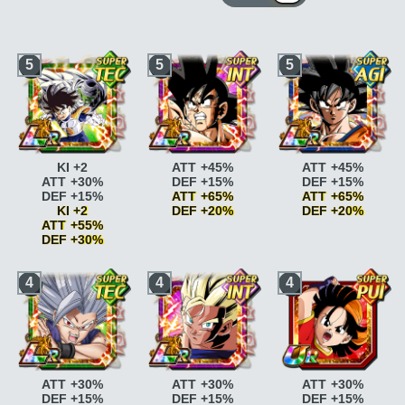
5
5
5
KI +2
ATT +45%
ATT +45%
ATT +30%
DEF +15%
DEF +15%
DEF +15%
ATT +65%
ATT +65%
KI +2
DEF +20%
DEF +20%
ATT +55%
DEF +30%
Race saiyan
ATT
Race saiyan
ATT
+5%
+5%
Race saiyan
ATT
Race saiyan
ATT
Race saiyan
ATT
4
4
4
+5%
+10%
+10%
Race saiyan
ATT
Combat acharné
ATT
Combat acharné
ATT
+10%
+15%
+15%
Combat acharné
ATT
Combat acharné
ATT
Combat acharné
ATT
+15%
+20%
+20%
Combat acharné
ATT
Pouvoir
Pouvoir
+20%
légendaire
ATT
légendaire
ATT
Pouvoir
+10% si ATT SP
+10% si ATT SP
ATT +30%
ATT +30%
ATT +30%
légendaire
ATT
Pouvoir
Pouvoir
DEF +15%
DEF +15%
DEF +15%