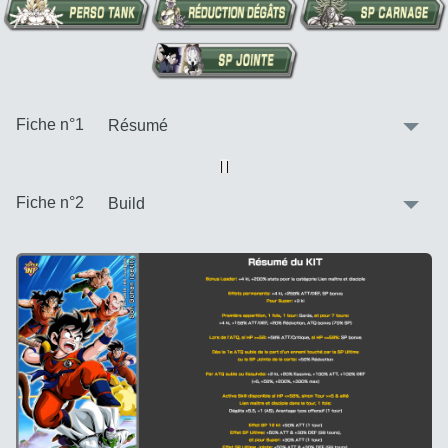
:
Fiche n°1
Vue alternative
| |
:
Fiche n°2