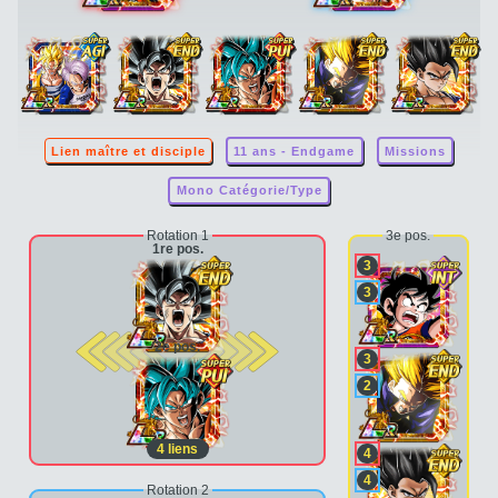
Lien maître et disciple
11 ans - Endgame
Missions
Mono Catégorie/Type
Rotation 1
3e pos.
1re pos.
3
3
2e pos.
3
2
4
liens
4
4
Rotation 2