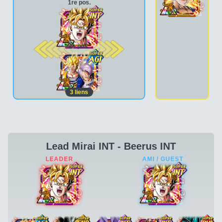
1re pos.
2e pos.
3
liens
Lead Mirai INT - Beerus INT