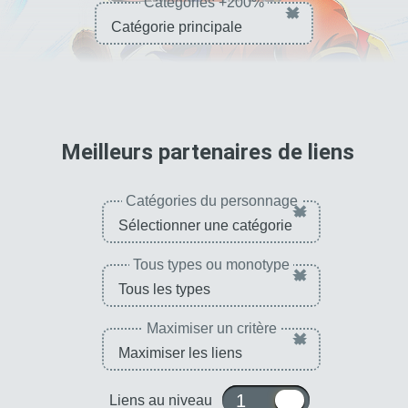
Catégories +200%
×
pour 
Meilleurs partenaires de liens
Catégories du personnage
×
Tous types ou monotype
×
Maximiser un critère
×
1 ou 10
Liens au niveau