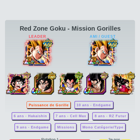
Red Zone Goku - Mission Gorilles
Puissance de Gorille
10 ans - Endgame
6 ans - Hakaishin
7 ans - Cell Max
8 ans - RZ Futur
9 ans - Endgame
Missions
Mono Catégorie/Type
Rotation 1
3e pos.