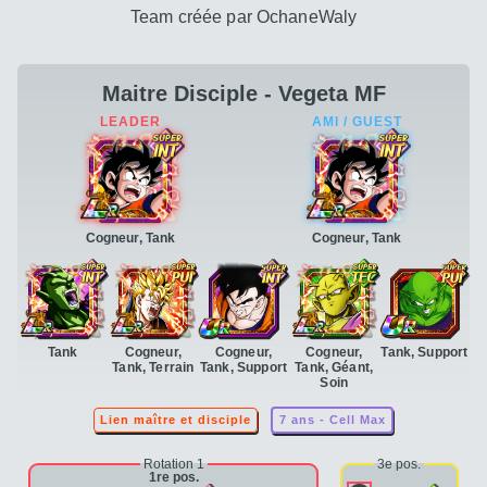
Team créée par OchaneWaly
Maitre Disciple - Vegeta MF
Cogneur, Tank
Cogneur, Tank
Tank
Cogneur,
Cogneur,
Cogneur,
Tank, Support
Tank, Terrain
Tank, Support
Tank, Géant,
Soin
Lien maître et disciple
7 ans - Cell Max
Rotation 1
3e pos.
1re pos.