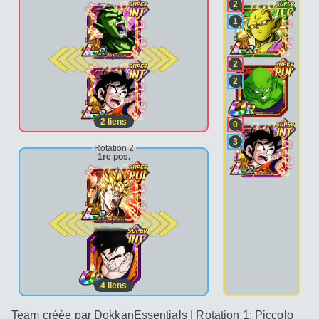
2
1
2e pos.
2
2
2
liens
0
3
Rotation 2
1re pos.
2e pos.
4
liens
Team créée par DokkanEssentials | Rotation 1: Piccolo