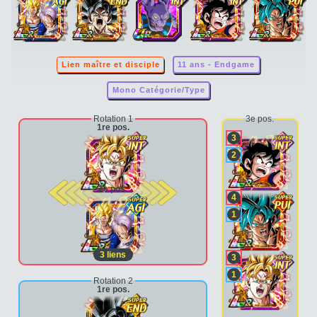
Lien maître et disciple
11 ans - Endgame
Mono Catégorie/Type
Rotation 1
3e pos.
1re pos.
3
2
2e pos.
4
1
3
liens
3
1
Rotation 2
1re pos.