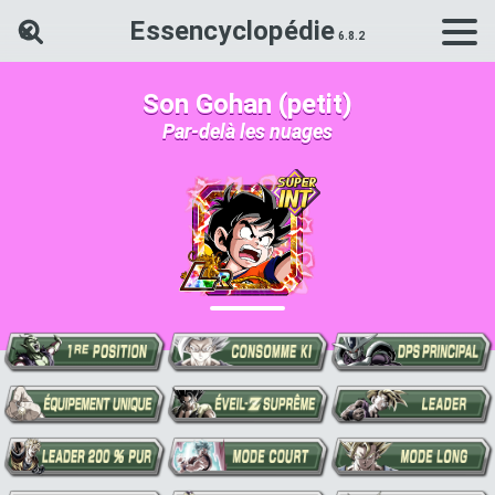
Essencyclopédie
Rechercher une carte Dokkan Ba
Son Gohan (petit)
Par-delà les nuages