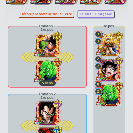
Héros protecteur de la Terre
11 ans - Endgame
Rotation 1
3e pos.
1re pos.
3
3
2e pos.
2
2
5
liens
0
2
Rotation 2
1re pos.
2e pos.