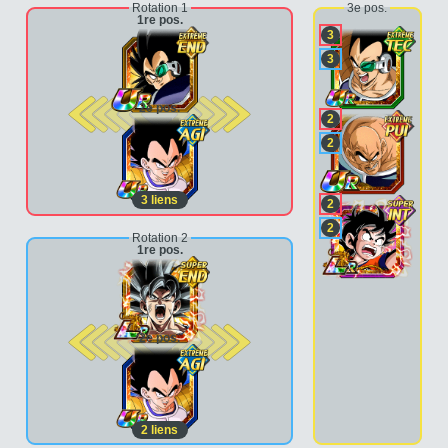
Rotation 1
3e pos.
1re pos.
3
3
2e pos.
2
2
3
liens
2
2
Rotation 2
1re pos.
2e pos.
2
liens