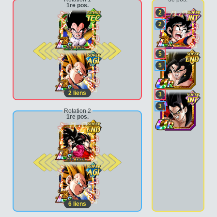
1re pos.
2
2
2e pos.
5
5
2
liens
3
3
Rotation 2
1re pos.
2e pos.
6
liens