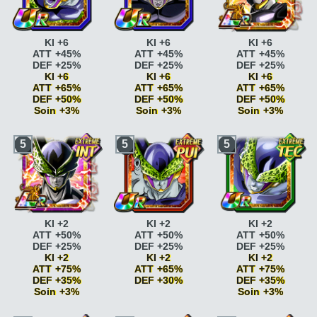
KI +6
KI +6
KI +6
ATT +45%
ATT +45%
ATT +45%
DEF +25%
DEF +25%
DEF +25%
KI +6
KI +6
KI +6
ATT +65%
ATT +65%
ATT +65%
DEF +50%
DEF +50%
DEF +50%
Soin +3%
Soin +3%
Soin +3%
Vitesse
Vitesse
Vitesse
5
5
5
époustouflante
KI
époustouflante
KI
époustouflante
KI
+2
+2
+2
Vitesse
Vitesse
Vitesse
époustouflante
KI
époustouflante
KI
époustouflante
KI
+2 DEF +5%
+2 DEF +5%
+2 DEF +5%
Combat acharné
ATT
Combat acharné
ATT
Combat acharné
ATT
+15%
+15%
+15%
Combat acharné
ATT
Combat acharné
ATT
Combat acharné
ATT
KI +2
KI +2
KI +2
+20%
+20%
+20%
ATT +50%
ATT +50%
ATT +50%
Boss
ATT +25% DEF
Boss
ATT +25% DEF
Boss
ATT +25% DEF
DEF +25%
DEF +25%
DEF +25%
+25% <=80% HP
+25% <=80% HP
+25% <=80% HP
KI +2
KI +2
KI +2
Boss
ATT +25% DEF
Boss
ATT +25% DEF
Boss
ATT +25% DEF
ATT +75%
ATT +65%
ATT +75%
+25%
+25%
+25%
DEF +35%
DEF +30%
DEF +35%
Gentleman
KI +2
Gentleman
KI +2
Gentleman
KI +2
Soin +3%
Soin +3%
Gentleman
KI +2
Gentleman
KI +2
Gentleman
KI +2
Kamehameha
ATT
DEF +10%
DEF +10%
DEF +10%
Kamehameha
ATT
+5% si ATT SP
Kamehameha
ATT