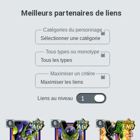
pour 
Meilleurs partenaires de liens
Catégories du personnage
×
Tous types ou monotype
×
Maximiser un critère
×
1 ou 10
Liens au niveau
6
6
6