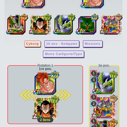
Cyborg
10 ans - Endgame
Missions
Mono Catégorie/Type
Rotation 1
3e pos.
1re pos.
1
3
2e pos.
3
2
2
liens
1