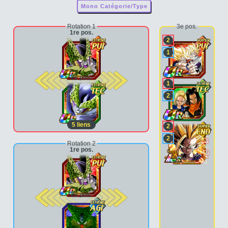
Mono Catégorie/Type
Rotation 1
3e pos.
1re pos.
2
1
2e pos.
1
2
5
liens
2
2
Rotation 2
1re pos.
2e pos.