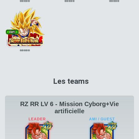
⭐
⭐
⭐
⭐
⭐
⭐
⭐
⭐
⭐
⭐
⭐
⭐
⭐
⭐
⭐
⭐
⭐
⭐
⭐
⭐
Les teams
RZ RR LV 6 - Mission Cyborg+Vie
artificielle