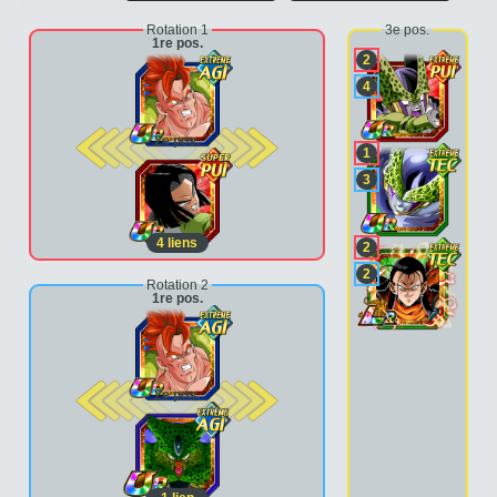
Rotation 1
3e pos.
1re pos.
2
4
2e pos.
1
3
4
liens
2
2
Rotation 2
1re pos.
2e pos.