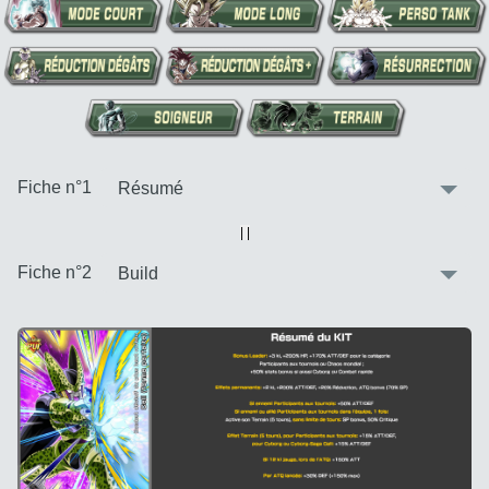
:
Fiche n°1
Vue alternative
| |
:
Fiche n°2