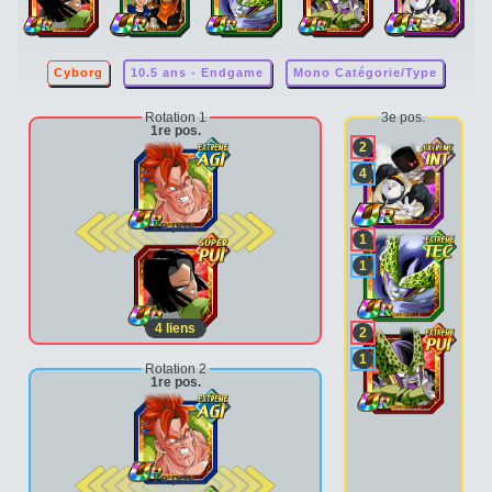
Cyborg
10.5 ans - Endgame
Mono Catégorie/Type
Rotation 1
3e pos.
1re pos.
2
4
2e pos.
1
1
4
liens
2
1
Rotation 2
1re pos.
2e pos.