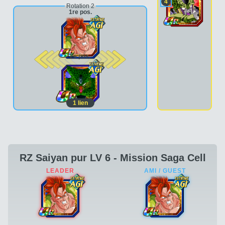
4
Rotation 2
1re pos.
2e pos.
1
lien
RZ Saiyan pur LV 6 - Mission Saga Cell