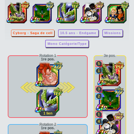
Cyborg - Saga de cell
10.5 ans - Endgame
Missions
Mono Catégorie/Type
Rotation 1
3e pos.
1re pos.
5
1
2e pos.
3
2
1
lien
1
4
Rotation 2
1re pos.