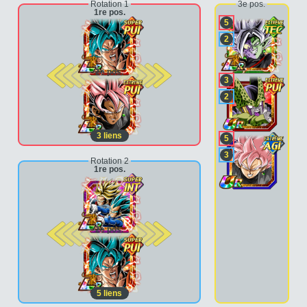
Rotation 1
3e pos.
1re pos.
5
2
2e pos.
3
2
3
liens
5
3
Rotation 2
1re pos.
2e pos.
5
liens