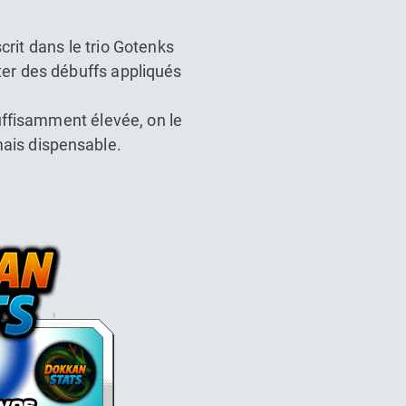
crit dans le trio Gotenks
er des débuffs appliqués
uffisamment élevée, on le
mais dispensable.
l Z Dokkan battle France