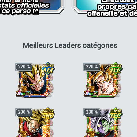
pour G
Meilleurs Leaders catégories
220 %
220 %
+3 ki, +200% HP & +170% ATT/DEF
+3 ki, +200% HP & +170% ATT/DEF
200 %
200 %
pour la catégorie
"Héritier"
,
"Guerrier
pour la catégorie
"Héros protecteur de
fusionné"
ou
"Saiyan pur"
, +50% stats
la Terre"
,
"Guerrier fusionné"
ou
"Saiyan
bonus si aussi
"Guerriers de génie"
ou
pur"
, +50% stats bonus si aussi
"Fusion"
"Combattant ayant grandi sur Terre"
ou
"Potalas"