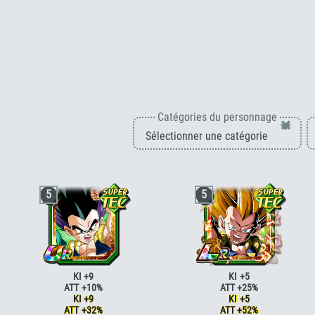
Catégories du personnage
×
5
5
KI +9
KI +5
ATT +10%
ATT +25%
KI +9
KI +5
ATT +32%
ATT +52%