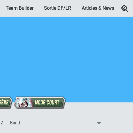
Team Builder
Sortie DF/LR
Articles & News
Re
:
°2