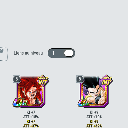
Gotenks Super Saiyan 3 (Xeno) [AGI]
×
1 ou 10
Liens au niveau
5
5
KI +7
KI +9
ATT +15%
ATT +10%
KI +7
KI +9
ATT +37%
ATT +32%