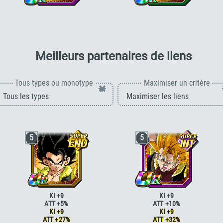
Ki +3, PV, ATT et DÉF +170 % pour la
Ki +3, PV, ATT et DÉF +170 % pour la
catégorie
"Super Saiyan 3"
ou ki +3, PV,
catégorie
"Fusion"
, ou ki +3, PV, ATT et
ATT et DÉF +120 % pour le type S. INT
DÉF +100 % pour le type TEC
pour 
Meilleurs partenaires de liens
Tous types ou monotype
Maximiser un critère
×
5
5
KI +9
KI +9
ATT +5%
ATT +10%
KI +9
KI +9
ATT +27%
ATT +32%