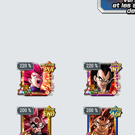
220 %
220 %
+3 ki, +200% HP & +170% ATT/DEF
+3 ki, +200% HP & +170% ATT/DEF
200 %
200 %
pour la catégorie
"Crossover"
ou
pour la catégorie
"Héros de GT"
,
"Le
"Famille de Vegeta"
, +50% stats bonus
pouvoir des voeux"
ou
"Puissance au-
si aussi
"Voyageur du temps"
ou
"Divin"
delà du Super Saiyan"
, +50% stats
bonus si aussi
"Lutte à pleine
puissance"
,
"Combattant ayant grandi
sur Terre"
ou
"Puissance de gorille"