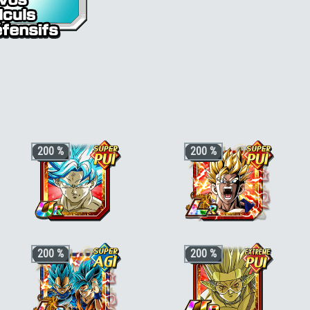
otenks Super Saiyan 3 (Xeno) [AGI]
200 %
200 %
+3 ki, +170% stats pour la catégorie
+3 ki, +200% stats pour la catégorie
200 %
200 %
"Dragon Ball Heroes"
,
"Kamehameha"
Kamehameha
ou
"Puissance au-delà du Super
Saiyan"
, +30% stats bonus si aussi
"Crossover"