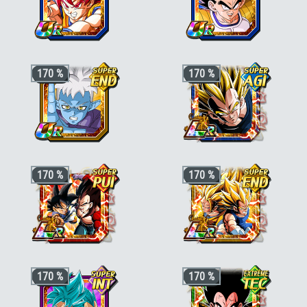
perso est aussi de catégorie
"Kamehameha"
+3 ki, +200% HP & +170% ATT/DEF
+3 ki, +200% HP & +170% ATT/DEF
170 %
170 %
pour la catégorie
"Divin"
,
"Eveil
pour la catégorie
"Saga des Saiyans"
miraculeux"
ou
"Le Pouvoir des voeux"
,
ou
"Combat rapide"
, +50% stats bonus
+50% stats bonus si aussi
"Etre
si aussi
"En mission"
,
"Puissance de
légendaire"
,
"Lien d'amitié"
ou
"Héros
Gorille"
ou
"Dernier atout"
des films"
+3 ki, +200% stats pour la catégorie
+3 ki, +200% HP & +170% ATT/DEF
170 %
170 %
"Pouvoir démoniaque"
; +3 ki, +170%
pour la catégorie
"Héritier"
,
"Guerrier
stats pour la catégorie
"Prodiges du
fusionné"
ou
"Saiyan pur"
, +50% stats
combat"
ou
"Combat rapide"
(hors
bonus si aussi
"Guerriers de génie"
ou
"Pouvoir démoniaque"
), +30% stats
"Fusion"
bonus si aussi
"Chercheurs de boules
de cristal"
Ki +3, PV, ATT et DÉF +170 % pour la
Ki +3, PV, ATT et DÉF +170 % pour la
170 %
170 %
catégorie
"Le pouvoir des vœux"
ou
catégorie
"Le pouvoir des vœux"
ou
"Combat du destin"
, et KI +1, PV, ATT et
"Dernier atout"
et KI +1, PV, ATT et DÉF
DÉF +30 % en plus si le perso est aussi
+30 % en plus si le perso est aussi de