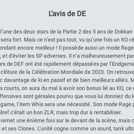
L’avis de DE
’une des deux stars de la Partie 2 des 5 ans de Dokkan 
l sera fort. Mais ce n’est pas tout, vu qu’une fois un KO r
ndant encore meilleur ! Il possède aussi un mode Rage, d
, et d’éviter les SP adverses. Il n’a malheureusement pa
urs de DEF ont été rapidement dépassées par l’Endgame
n clôture de la Célébration Mondiale de 2023. On retrou
vec davantage de ki en passif et de bien meilleurs allié
courts, on aura du mal à avoir son bonus lié au KO, ce q
offensives sont géniales pourvu que vous lui donniez du
dgame, l’item Whis sera une nécessité. Son mode Rage pa
ref c’était un bon ZLR, mais trop dur à rentabiliser.
 remet une énième fois sur le devant de la scène, mais ce
et ses Clones. L’unité cogne comme un sourd, tank ultr