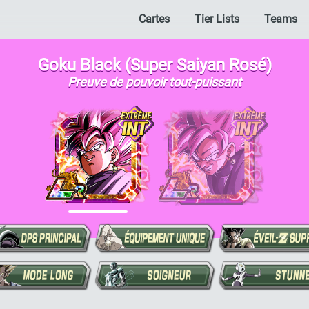
Cartes
Tier Lists
Teams
Goku Black (Super Saiyan Rosé)
Preuve de pouvoir tout-puissant