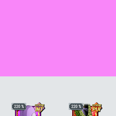
n Rosé)
oku Black (Super Saiyan Rosé) [INT]
220 %
220 %