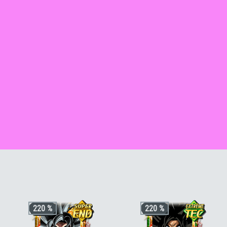
G
220 %
220 %