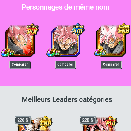
Personnages de même nom
oku Black (Super Saiyan Rosé)
Goku Black (Super Saiyan Rosé)
Goku Black (Super Saiya
Comparer
Comparer
Comparer
pour G
Meilleurs Leaders catégories
220 %
220 %