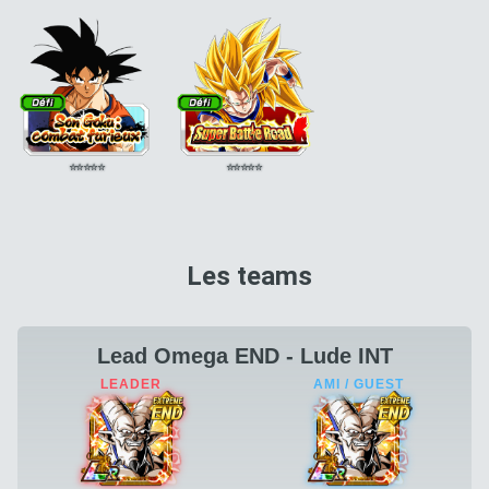
⭐
⭐
⭐
⭐
⭐
⭐
⭐
⭐
⭐
⭐
Les teams
Lead Omega END - Lude INT