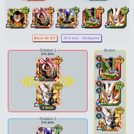
Boss de GT
10.5 ans - Endgame
Rotation 1
3e pos.
1re pos.
2
1
2e pos.
6
3
4
liens
0
4
Rotation 2
1re pos.