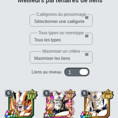
Meilleurs partenaires de liens
Catégories du personnage
×
Tous types ou monotype
×
Maximiser un critère
×
1 ou 10
Liens au niveau
6
6
6