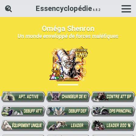
Essencyclopédie
Rechercher une carte Dokkan Ba
Oméga Shenron
Un monde enveloppé de forces maléfiques