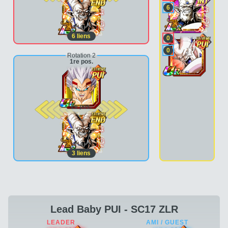
6
6
liens
0
0
Rotation 2
1re pos.
2e pos.
3
liens
Lead Baby PUI - SC17 ZLR