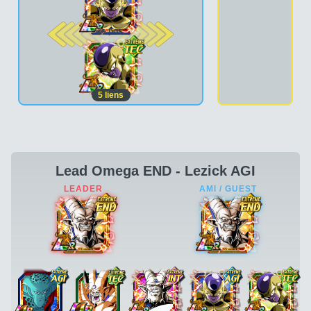
2e pos.
5
liens
Lead Omega END - Lezick AGI