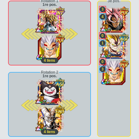
Rotation 1
3e pos.
1re pos.
3
4
2e pos.
0
1
4
liens
0
3
Rotation 2
1re pos.
2e pos.
4
liens