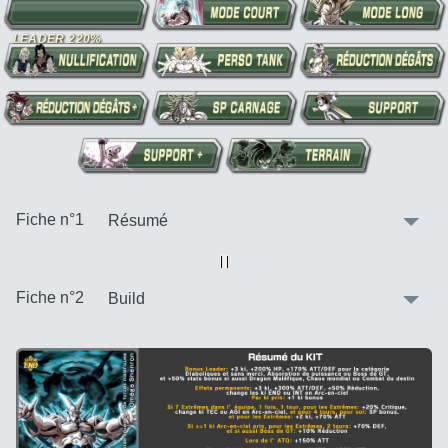
:
Fiche n°1
Vue alternative
| |
:
Fiche n°2