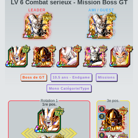
LV 6 Combat serieux - Mission Boss GT
Boss de GT
10.5 ans - Endgame
Missions
Mono Catégorie/Type
Rotation 1
3e pos.
1re pos.
3
3
2e pos.
6