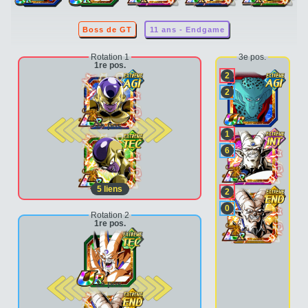
Boss de GT
11 ans - Endgame
Rotation 1
3e pos.
1re pos.
2
2
2e pos.
1
6
5
liens
2
0
Rotation 2
1re pos.
2e pos.