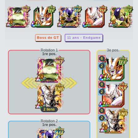
Boss de GT
11 ans - Endgame
Rotation 1
3e pos.
1re pos.
6
2
2e pos.
0
2
2
liens
0
2
Rotation 2
1re pos.