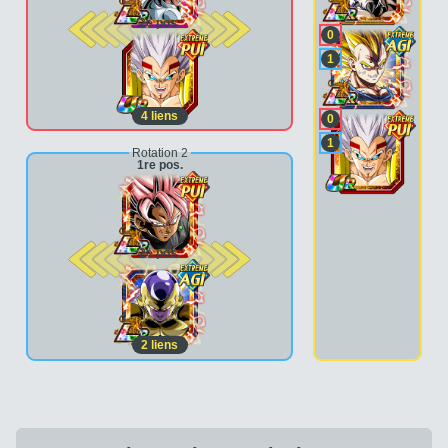
2e pos.
0
1
4
liens
0
1
Rotation 2
1re pos.
2e pos.
2
liens