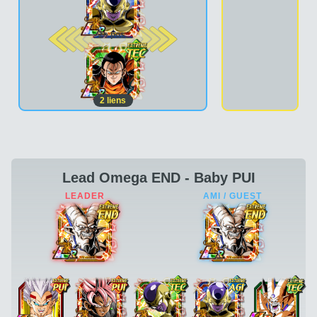
2e pos.
2
liens
Lead Omega END - Baby PUI