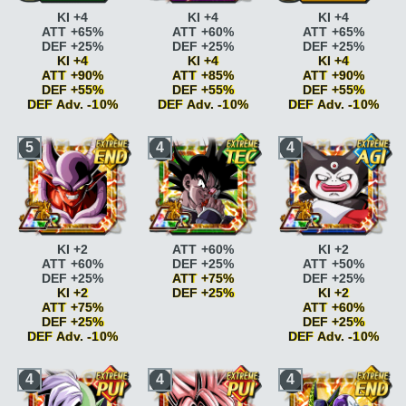
KI +4
KI +4
KI +4
ATT +65%
ATT +60%
ATT +65%
DEF +25%
DEF +25%
DEF +25%
KI +4
KI +4
KI +4
ATT +90%
ATT +85%
ATT +90%
DEF +55%
DEF +55%
DEF +55%
DEF Adv. -10%
DEF Adv. -10%
DEF Adv. -10%
GT
KI +2
GT
KI +2
GT
KI +2
5
4
4
GT
KI +2 ATT +10%
GT
KI +2 ATT +10%
GT
KI +2 ATT +10%
DEF +10%
DEF +10%
DEF +10%
Combat acharné
ATT
Pouvoir
Combat acharné
ATT
+15%
légendaire
ATT
+15%
Combat acharné
ATT
+10% si ATT SP
Combat acharné
ATT
+20%
Pouvoir
+20%
Boss
ATT +25% DEF
légendaire
ATT
Boss
ATT +25% DEF
+25% <=80% HP
+15% si ATT SP
+25% <=80% HP
KI +2
ATT +60%
KI +2
Boss
ATT +25% DEF
Boss
ATT +25% DEF
Boss
ATT +25% DEF
ATT +60%
DEF +25%
ATT +50%
+25%
+25% <=80% HP
+25%
DEF +25%
ATT +75%
DEF +25%
Peur et désespoir
KI
Boss
ATT +25% DEF
Peur et désespoir
KI
KI +2
DEF +25%
KI +2
+2
+25%
+2
ATT +75%
ATT +60%
Peur et désespoir
KI
Peur et désespoir
KI
Peur et désespoir
KI
DEF +25%
Combat acharné
ATT
DEF +25%
+2 DEF Adv. -10%
+2
+2 DEF Adv. -10%
DEF Adv. -10%
+15%
DEF Adv. -10%
Cruel
ATT +10%
Peur et désespoir
KI
Cruel
ATT +10%
Combat acharné
ATT
Cruel
ATT +15%
+2 DEF Adv. -10%
Cruel
ATT +15%
Combat acharné
ATT
+20%
Combat acharné
ATT
4
4
4
Dragons
Cruel
ATT +10%
Dragons
+15%
Pouvoir
+15%
maléfiques
ATT
Cruel
ATT +15%
maléfiques
ATT
Combat acharné
ATT
légendaire
ATT
Combat acharné
ATT