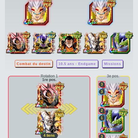
Combat du destin
10.5 ans - Endgame
Missions
Rotation 1
3e pos.
1re pos.
3
3
2e pos.
2
1
4
liens
3