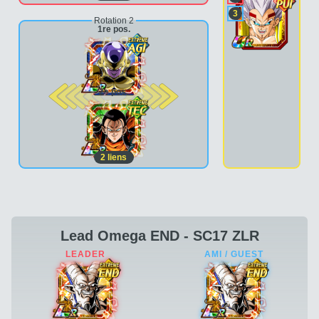
3
Rotation 2
1re pos.
2e pos.
2
liens
Lead Omega END - SC17 ZLR