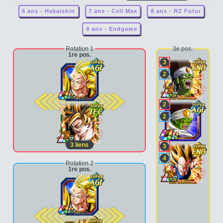
6 ans - Hakaishin
7 ans - Cell Max
8 ans - RZ Futur
9 ans - Endgame
Rotation 1
3e pos.
1re pos.
3
2
2e pos.
2
2
3
liens
3
4
Rotation 2
1re pos.
2e pos.