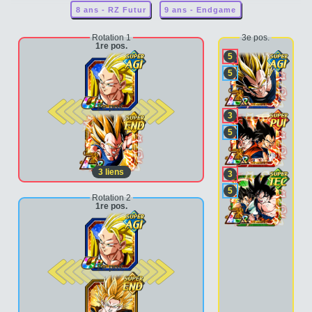
8 ans - RZ Futur
9 ans - Endgame
Rotation 1
3e pos.
1re pos.
5
5
2e pos.
3
5
3
liens
3
5
Rotation 2
1re pos.
2e pos.