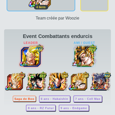
4
liens
Team créée par Woozie
Event Combattants endurcis
Saga de Boo
6 ans - Hakaishin
7 ans - Cell Max
8 ans - RZ Futur
9 ans - Endgame