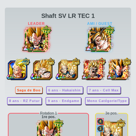
Shaft SV LR TEC 1
Saga de Boo
6 ans - Hakaishin
7 ans - Cell Max
8 ans - RZ Futur
9 ans - Endgame
Mono Catégorie/Type
Rotation 1
3e pos.
1re pos.
4
3