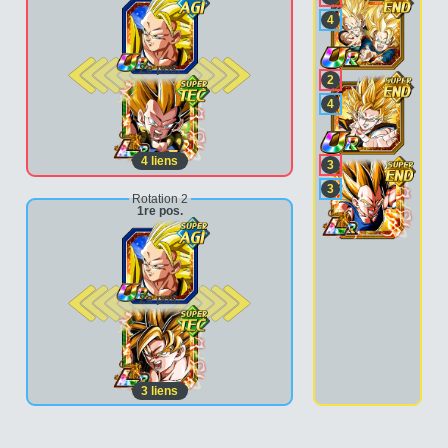
4
2e pos.
2
4
4
liens
3
3
Rotation 2
1re pos.
2e pos.
3
liens