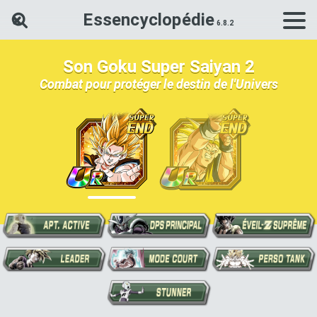
Essencyclopédie
Rechercher une carte Dokkan Ba
Son Goku Super Saiyan 2
Combat pour protéger le destin de l'Univers