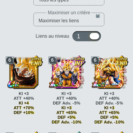
Maximiser un critère
×
1 ou 10
Liens au niveau
6
6
6
KI +3
KI +3
KI +3
ATT +40%
ATT +40%
ATT +40%
KI +4
DEF Adv. -5%
DEF Adv. -5%
ATT +70%
KI +3
KI +3
DEF +10%
ATT +65%
ATT +65%
DEF +5%
DEF +5%
Race saiyan
ATT
DEF Adv. -10%
DEF Adv. -10%
+5%
Race saiyan
ATT
Race saiyan
ATT
Race saiyan
ATT