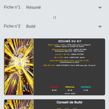
:
Fiche n°1
Vue alternative
| |
:
Fiche n°2