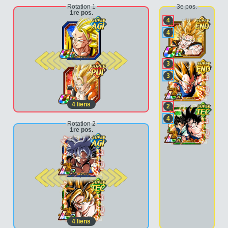
Rotation 1
3e pos.
1re pos.
4
4
2e pos.
3
3
4
liens
2
4
Rotation 2
1re pos.
2e pos.
4
liens