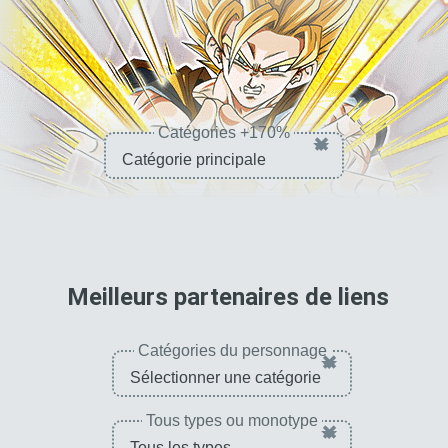
Catégories +170%
×
pour 
Meilleurs partenaires de liens
Catégories du personnage
×
Tous types ou monotype
×