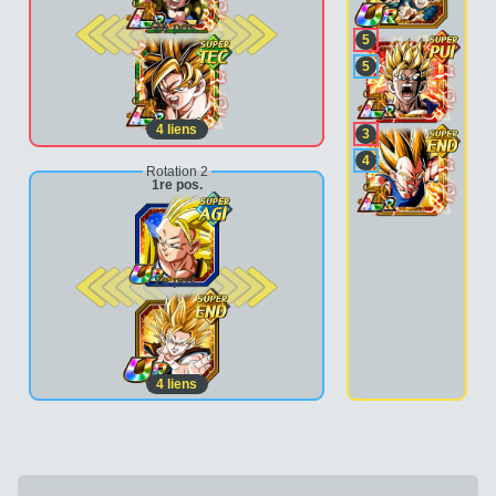
2e pos.
5
5
4
liens
3
4
Rotation 2
1re pos.
2e pos.
4
liens