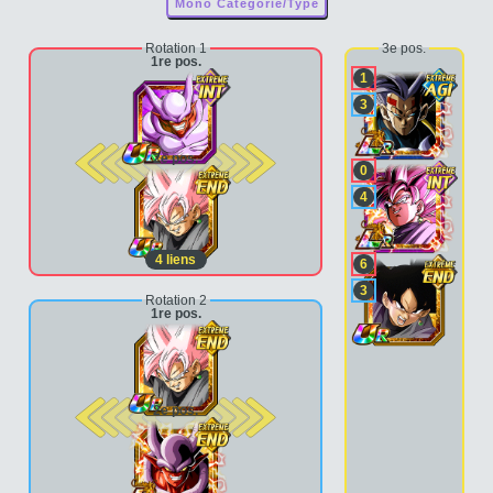
Mono Catégorie/Type
Rotation 1
3e pos.
1re pos.
1
3
2e pos.
0
4
4
liens
6
3
Rotation 2
1re pos.
2e pos.