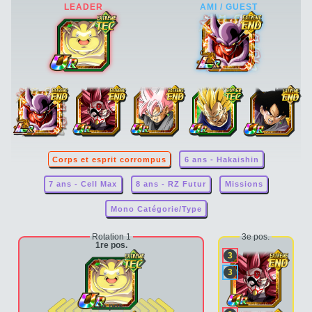
Corps et esprit corrompus
6 ans - Hakaishin
7 ans - Cell Max
8 ans - RZ Futur
Missions
Mono Catégorie/Type
Rotation 1
3e pos.
1re pos.
3
3
2e pos.