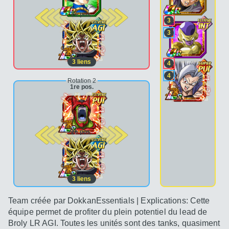
2e pos.
3
3
3
liens
4
4
Rotation 2
1re pos.
2e pos.
3
liens
Team créée par DokkanEssentials | Explications: Cette
équipe permet de profiter du plein potentiel du lead de
Broly LR AGI. Toutes les unités sont des tanks, quasiment