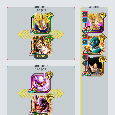
Rotation 1
3e pos.
1re pos.
2
1
2e pos.
2
4
3
liens
3
3
Rotation 2
1re pos.
2e pos.