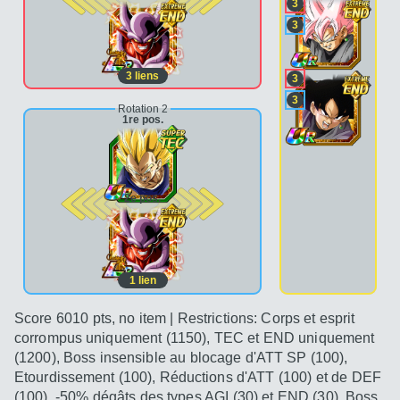
3
3
3
liens
3
3
Rotation 2
1re pos.
2e pos.
1
lien
Score 6010 pts, no item | Restrictions: Corps et esprit
corrompus uniquement (1150), TEC et END uniquement
(1200), Boss insensible au blocage d'ATT SP (100),
Etourdissement (100), Réductions d'ATT (100) et de DEF
(100), -50% dégâts des types AGI (30) et END (30), Boss