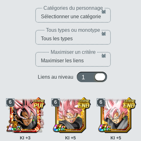
Catégories du personnage
×
Tous types ou monotype
×
Maximiser un critère
×
1 ou 10
Liens au niveau
6
6
6
KI +3
KI +5
KI +5