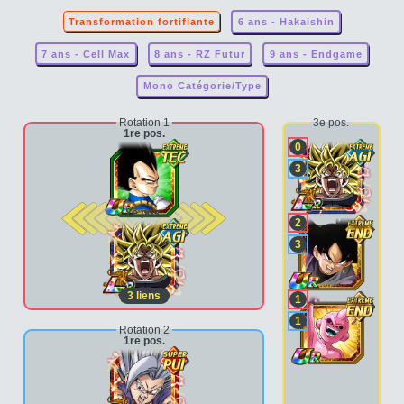
Transformation fortifiante
6 ans - Hakaishin
7 ans - Cell Max
8 ans - RZ Futur
9 ans - Endgame
Mono Catégorie/Type
Rotation 1
3e pos.
1re pos.
0
3
2e pos.
2
3
3
liens
1
1
Rotation 2
1re pos.