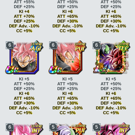
ATT +55%
ATT +50%
ATT +50%
DEF +25%
DEF +25%
DEF +25%
KI +4
KI +6
KI +6
ATT +70%
ATT +65%
ATT +65%
DEF +25%
DEF +30%
DEF +30%
DEF Adv. -10%
DEF Adv. -10%
DEF Adv. -10%
CC +5%
CC +5%
CC +5%
Kamehameha
ATT
Paré au combat
KI
Paré au combat
KI
6
6
6
+5% si ATT SP
+2
+2
Kamehameha
ATT
Paré au combat
KI
Paré au combat
KI
+10% si ATT SP
+2 ATT +5% DEF +5%
+2 ATT +5% DEF +5%
Combat acharné
ATT
Combat acharné
ATT
Combat acharné
ATT
+15%
+15%
+15%
Combat acharné
ATT
Combat acharné
ATT
Combat acharné
ATT
+20%
+20%
+20%
Boss
ATT +25% DEF
Boss
ATT +25% DEF
Boss
ATT +25% DEF
KI +5
KI +5
KI +5
+25% <=80% HP
+25% <=80% HP
+25% <=80% HP
ATT +50%
ATT +50%
ATT +50%
Boss
ATT +25% DEF
Boss
ATT +25% DEF
Boss
ATT +25% DEF
DEF +25%
DEF +25%
DEF +25%
+25%
+25%
+25%
KI +6
KI +6
KI +6
Peur et désespoir
KI
Peur et désespoir
KI
Peur et désespoir
KI
ATT +65%
ATT +65%
ATT +65%
+2
+2
+2
DEF +30%
DEF +30%
DEF +30%
Peur et désespoir
KI
Peur et désespoir
KI
Peur et désespoir
KI
DEF Adv. -10%
DEF Adv. -10%
DEF Adv. -10%
+2 DEF Adv. -10%
+2 DEF Adv. -10%
+2 DEF Adv. -10%
CC +5%
CC +5%
CC +5%
Cauchemar
ATT
Cauchemar
ATT
Cauchemar
ATT
+10%
+10%
+10%
Paré au combat
KI
Paré au combat
KI
Paré au combat
KI
6
5
5
Cauchemar
ATT
Cauchemar
ATT
Cauchemar
ATT
+2
+2
+2
+15%
+15%
+15%
Paré au combat
KI
Paré au combat
KI
Paré au combat
KI