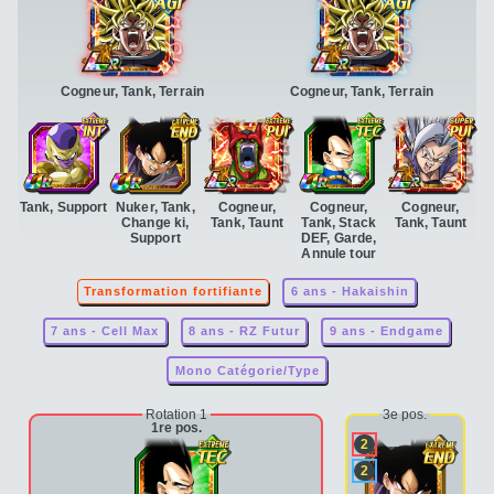
Cogneur, Tank, Terrain
Cogneur, Tank, Terrain
Tank, Support
Nuker, Tank,
Cogneur,
Cogneur,
Cogneur,
Change ki,
Tank, Taunt
Tank, Stack
Tank, Taunt
Support
DEF, Garde,
Annule tour
Transformation fortifiante
6 ans - Hakaishin
7 ans - Cell Max
8 ans - RZ Futur
9 ans - Endgame
Mono Catégorie/Type
Rotation 1
3e pos.
1re pos.
2
2