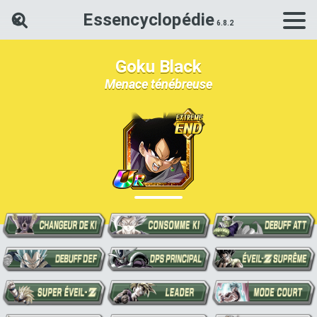
Essencyclopédie
Rechercher une carte Dokkan Ba
Goku Black
Menace ténébreuse