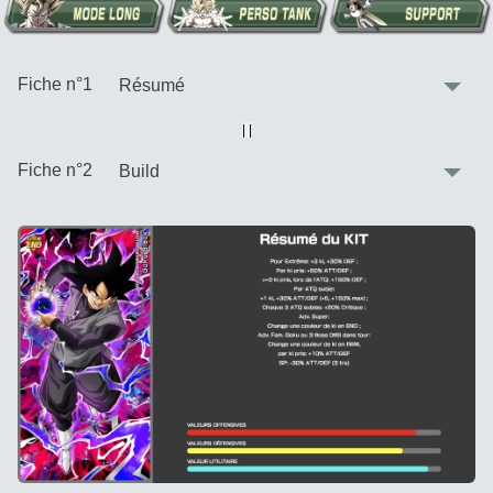
:
Fiche n°1
Vue alternative
| |
:
Fiche n°2