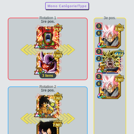
Mono Catégorie/Type
Rotation 1
3e pos.
1re pos.
3
6
2e pos.
3
2
3
liens
3
6
Rotation 2
1re pos.
2e pos.