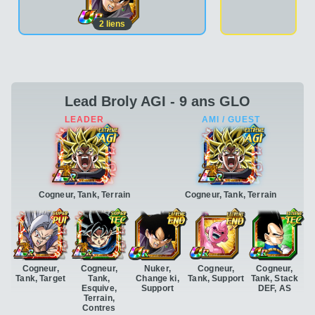
2
liens
Lead Broly AGI - 9 ans GLO
Cogneur, Tank, Terrain
Cogneur, Tank, Terrain
Cogneur,
Cogneur,
Nuker,
Cogneur,
Cogneur,
Tank, Target
Tank,
Change ki,
Tank, Support
Tank, Stack
Esquive,
Support
DEF, AS
Terrain,
Contres