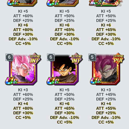
KI +5
KI +5
KI +5
ATT +60%
ATT +50%
ATT +50%
DEF +25%
DEF +25%
DEF +25%
KI +6
KI +6
KI +6
ATT +80%
ATT +65%
ATT +65%
DEF +30%
DEF +30%
DEF +30%
DEF Adv. -10%
DEF Adv. -10%
DEF Adv. -10%
CC +5%
CC +5%
CC +5%
Paré au combat
KI
Paré au combat
KI
Paré au combat
KI
6
6
5
+2
+2
+2
Paré au combat
KI
Paré au combat
KI
Paré au combat
KI
+2 ATT +5% DEF +5%
+2 ATT +5% DEF +5%
+2 ATT +5% DEF +5%
Super Saiyan
ATT
Combat acharné
ATT
Combat acharné
ATT
+10%
+15%
+15%
Super Saiyan
ATT
Combat acharné
ATT
Combat acharné
ATT
+15%
+20%
+20%
Combat acharné
ATT
Boss
ATT +25% DEF
Boss
ATT +25% DEF
KI +3
KI +5
KI +3
+15%
+25% <=80% HP
+25% <=80% HP
ATT +60%
ATT +50%
ATT +45%
Combat acharné
ATT
Boss
ATT +25% DEF
Boss
ATT +25% DEF
DEF +25%
DEF +25%
DEF +25%
+20%
+25%
+25%
KI +4
KI +6
KI +4
Boss
ATT +25% DEF
Peur et désespoir
KI
Peur et désespoir
KI
ATT +80%
ATT +65%
ATT +55%
+25% <=80% HP
+2
+2
DEF +30%
DEF +30%
DEF +25%
Boss
ATT +25% DEF
Peur et désespoir
KI
Peur et désespoir
KI
CC +5%
DEF Adv. -10%
DEF Adv. -10%
+25%
+2 DEF Adv. -10%
+2 DEF Adv. -10%
CC +5%
CC +5%
Peur et désespoir
KI
Cauchemar
ATT
Cauchemar
ATT
Paré au combat
KI