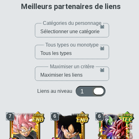
pour 
Meilleurs partenaires de liens
Catégories du personnage
×
Tous types ou monotype
×
Maximiser un critère
×
1 ou 10
Liens au niveau
7
6
6