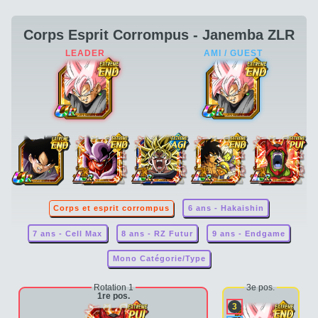
Corps Esprit Corrompus - Janemba ZLR
Corps et esprit corrompus
6 ans - Hakaishin
7 ans - Cell Max
8 ans - RZ Futur
9 ans - Endgame
Mono Catégorie/Type
Rotation 1
3e pos.
1re pos.
3