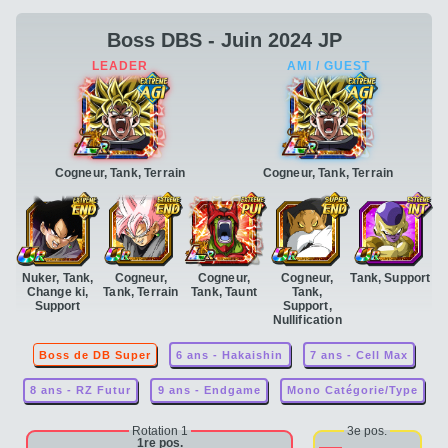
Boss DBS - Juin 2024 JP
Cogneur, Tank, Terrain
Cogneur, Tank, Terrain
Nuker, Tank,
Cogneur,
Cogneur,
Cogneur,
Tank, Support
Change ki,
Tank, Terrain
Tank, Taunt
Tank,
Support
Support,
Nullification
Boss de DB Super
6 ans - Hakaishin
7 ans - Cell Max
8 ans - RZ Futur
9 ans - Endgame
Mono Catégorie/Type
Rotation 1
3e pos.
1re pos.