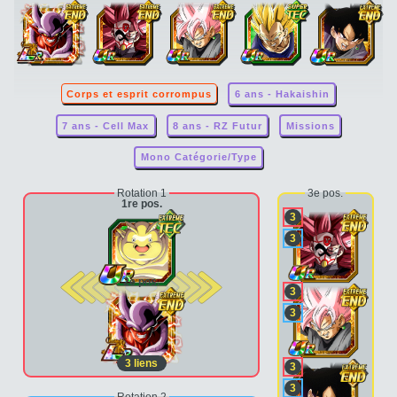
Corps et esprit corrompus
6 ans - Hakaishin
7 ans - Cell Max
8 ans - RZ Futur
Missions
Mono Catégorie/Type
Rotation 1
3e pos.
1re pos.
3
3
2e pos.
3
3
3
liens
3
3
Rotation 2