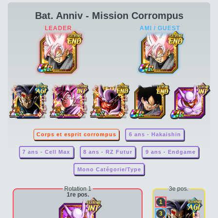
Bat. Anniv - Mission Corrompus
Corps et esprit corrompus
6 ans - Hakaishin
7 ans - Cell Max
8 ans - RZ Futur
9 ans - Endgame
Mono Catégorie/Type
Rotation 1
3e pos.
1re pos.
1
3