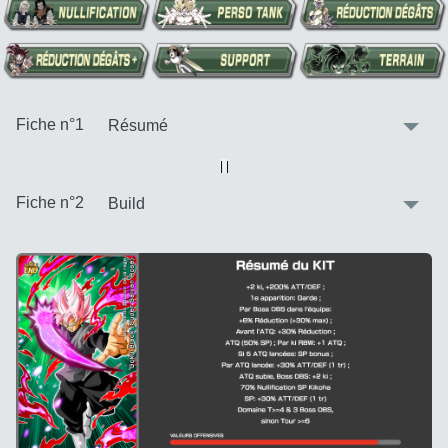
:
Fiche n°1
Vue alternative
| |
:
Fiche n°2