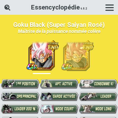
Essencyclopédie
Rechercher une carte Dokkan Ba
Goku Black (Super Saiyan Rosé)
Maîtrise de la puissance nommée colère