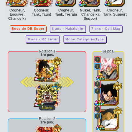
Cogneur,
Cogneur,
Cogneur,
Nuker, Tank,
Cogneur,
Esquive,
Tank, Taunt
Tank, Terrain
Change ki,
Tank, Support
Change ki
Support
Boss de DB Super
6 ans - Hakaishin
7 ans - Cell Max
8 ans - RZ Futur
Mono Catégorie/Type
Rotation 1
3e pos.
1re pos.
3
3
2e pos.
2
2
3
liens
2
2
Rotation 2
1re pos.