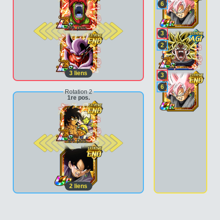
6
2e pos.
3
2
3
liens
3
6
Rotation 2
1re pos.
2e pos.
2
liens