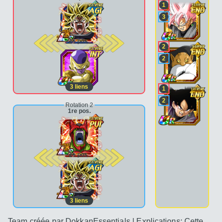
1
3
2e pos.
2
2
3
liens
1
2
Rotation 2
1re pos.
2e pos.
3
liens
Team créée par DokkanEssentials | Explications: Cette