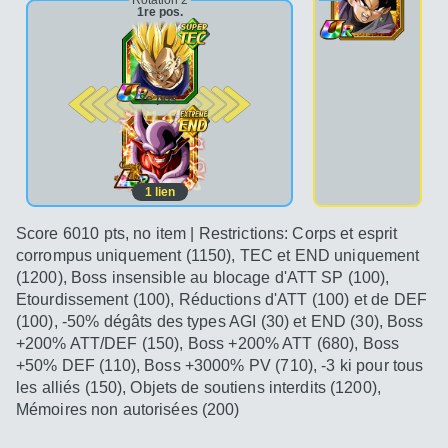
1re pos.
2e pos.
1
lien
Score 6010 pts, no item | Restrictions: Corps et esprit
corrompus uniquement (1150), TEC et END uniquement
(1200), Boss insensible au blocage d'ATT SP (100),
Etourdissement (100), Réductions d'ATT (100) et de DEF
(100), -50% dégâts des types AGI (30) et END (30), Boss
+200% ATT/DEF (150), Boss +200% ATT (680), Boss
+50% DEF (110), Boss +3000% PV (710), -3 ki pour tous
les alliés (150), Objets de soutiens interdits (1200),
Mémoires non autorisées (200)