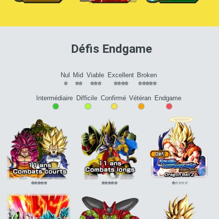
+1
+1
+1
Futur désespéré
KI
Futur désespéré
KI
Futur désespéré
KI
+2 CC +5%
+2 CC +5%
+2 CC +5%
Défis Endgame
Niveau du personnage
Difficulté du défi
Nul
Mid
Viable
Excellent
Broken
⭐
⭐⭐
⭐⭐⭐
⭐⭐⭐⭐
⭐⭐⭐⭐⭐
Intermédiaire
Difficile
Confirmé
Vétéran
Endgame
•
•
•
•
•
⭐
⭐
⭐
⭐
⭐
⭐
⭐
⭐
⭐
⭐
⭐
⭐
⭐
⭐
⭐