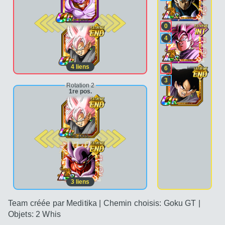
2e pos.
0
4
4
liens
6
3
Rotation 2
1re pos.
2e pos.
3
liens
Team créée par Meditika | Chemin choisis: Goku GT |
Objets: 2 Whis