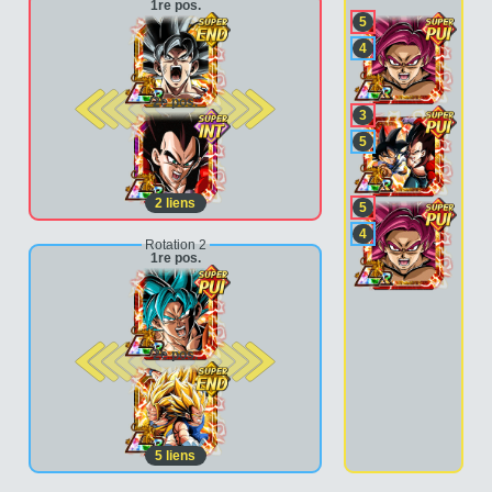
1re pos.
5
4
2e pos.
3
5
2
liens
5
4
Rotation 2
1re pos.
2e pos.
5
liens