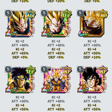
+15%
Pouvoir
Pouvoir
DEF +10%
DEF +20%
DEF +5%
Combat acharné
ATT
légendaire
ATT
légendaire
ATT
+20%
+10% si ATT SP
+10% si ATT SP
Race saiyan
ATT
Race saiyan
ATT
Race saiyan
ATT
5
5
5
Pouvoir
Pouvoir
Pouvoir
+5%
+5%
+5%
légendaire
ATT
légendaire
ATT
légendaire
ATT
Race saiyan
ATT
Race saiyan
ATT
Race saiyan
ATT
+10% si ATT SP
+15% si ATT SP
+15% si ATT SP
+10%
+10%
+10%
Pouvoir
Guerrier vétéran
ATT
Guerrier vétéran
ATT
Paré au combat
KI
Paré au combat
KI
Paré au combat
KI
légendaire
ATT
+10%
+10%
+2
+2
+2
+15% si ATT SP
Guerrier vétéran
ATT
Guerrier vétéran
ATT
Paré au combat
KI
Paré au combat
KI
Paré au combat
KI
Guerrier vétéran
ATT
+15%
+15%
+2 ATT +5% DEF +5%
+2 ATT +5% DEF +5%
+2 ATT +5% DEF +5%
+10%
L'origine des
L'origine des
Combat acharné
ATT
GT
KI +2
Combat acharné
ATT
KI +2
KI +2
KI +3
Guerrier vétéran
ATT
saiyans
KI +1
saiyans
KI +1
+15%
GT
KI +2 ATT +10%
+15%
ATT +40%
ATT +40%
ATT +30%
+15%
L'origine des
L'origine des
Combat acharné
ATT
DEF +10%
Combat acharné
ATT
KI +2
KI +2
KI +4
saiyans
KI +2 ATT
saiyans
KI +2 ATT
+20%
Combat acharné
ATT
+20%
ATT +65%
ATT +65%
ATT +55%
+5% DEF +5%
+5% DEF +5%
Pouvoir
+15%
Pouvoir
DEF +5%
DEF +5%
DEF +10%
légendaire
ATT
Combat acharné
ATT
légendaire
ATT
+10% si ATT SP
+20%
+10% si ATT SP
Race saiyan
ATT
Race saiyan
ATT
Race saiyan
ATT
5
5
5
Pouvoir
Guerrier vétéran
ATT
Pouvoir
+5%
+5%
+5%
légendaire
ATT
+10%
légendaire
ATT
Race saiyan
ATT
Race saiyan
ATT
Race saiyan
ATT
+15% si ATT SP
Guerrier vétéran
ATT
+15% si ATT SP
+10%
+10%
+10%
Guerrier vétéran
ATT
+15%
Guerrier vétéran
ATT
Paré au combat
KI
Paré au combat
KI
Paré au combat
KI
+10%
L'origine des
+10%
+2
+2
+2
Guerrier vétéran
ATT
saiyans
KI +1
Guerrier vétéran
ATT
Paré au combat
KI
Paré au combat
KI
Paré au combat
KI
+15%
L'origine des
+15%
+2 ATT +5% DEF +5%
+2 ATT +5% DEF +5%
+2 ATT +5% DEF +5%
L'origine des
saiyans
KI +2 ATT
Combat acharné
ATT
Combat acharné
ATT
Combat acharné
ATT
KI +3
KI +2
KI +3
saiyans
KI +1
+5% DEF +5%
+15%
+15%
+15%
ATT +30%
ATT +40%
ATT +30%
L'origine des
Combat acharné
ATT
Combat acharné
ATT
Combat acharné
ATT
KI +4
KI +2
KI +4
saiyans
KI +2 ATT
+20%
+20%
+20%
ATT +55%
ATT +65%
ATT +55%