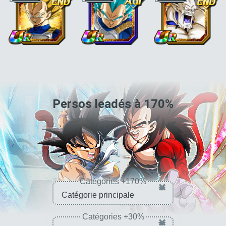
pleine puissance"
atout"
ou
"Potalas"
atout"
ou
"Fusion"
ou
"Forces jointes"
Ki +3, PV, ATT et DÉF
Ki +3, PV, ATT et DÉF
Ki +3, PV, ATT et DÉF
+170 % pour la
+170 % pour la
+170 % pour la
catégorie
"Saiyan
catégorie
"Saiyan
catégorie
"Dragon
pur"
ou ki +3, PV,
pur"
maléfique"
ou ki +3,
ATT et DÉF +130 %
PV, ATT et DÉF +100
/
Persos leadés à
170
%
pour la classe Super
% pour le type END
Catégories +170%
×
Catégories +30%
×