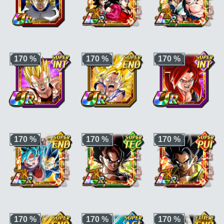
"Lien maître et
disciple"
Ki +3, PV, ATT et DÉF
Ki +3, PV, ATT et DÉF
Ki +3, +170 % HP /
+170 % pour la
+170 % pour la
ATT / DEF pour la
170 %
170 %
170 %
catégorie
"Évolution
catégorie
"Guerrier
catégorie
"Temps
maîtrisée"
ou
fusionné"
ou
"Héros
limité"
ou
"Saiyan pur"
de GT"
, et KI +1, PV,
"Aspirations
ATT et DÉF +30 % en
connectées"
plus si le perso est
aussi de catégorie
"Kamehameha"
Ki +3, PV, ATT et DÉF
Ki +3, PV, ATT et DÉF
Ki +3, PV, ATT et DÉF
+170 % pour la
+170 % pour la
+170 % pour la
170 %
170 %
170 %
catégorie
"Héros de
catégorie
"Héros de
catégorie
"Puissance
GT"
ou
"Famille de
GT"
ou
"Famille de
de gorille"
ou
Vegeta"
Son Goku"
"Dragon maléfique"
Ki +3, PV, ATT et DÉF
Ki +3, PV, ATT et DÉF
Ki +3, PV, ATT et DÉF
+170 % pour la
+170 % pour la
+170 % pour la
170 %
170 %
170 %
catégorie
"Lutte à
catégorie
"Dernier
catégorie
"Dernier