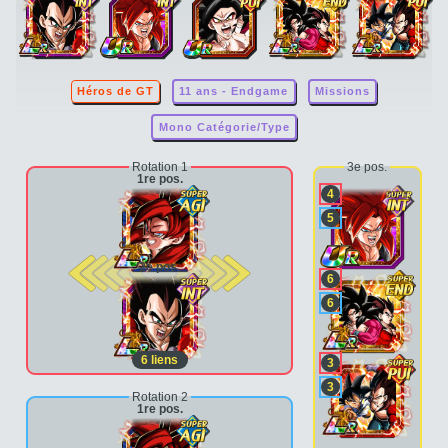
Héros de GT
11 ans - Endgame
Missions
Mono Catégorie/Type
Rotation 1
3e pos.
1re pos.
4
5
2e pos.
6
6
6
liens
3
3
Rotation 2
1re pos.