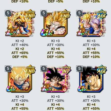
+5% DEF +5%
Pouvoir
Pouvoir
Guerrier vétéran
ATT
DEF +10%
DEF +5%
DEF +10%
légendaire
ATT
légendaire
ATT
+10%
+10% si ATT SP
+10% si ATT SP
Guerrier vétéran
ATT
Race saiyan
ATT
Race saiyan
ATT
Race saiyan
ATT
5
5
5
Pouvoir
Pouvoir
+15%
+5%
+5%
+5%
légendaire
ATT
légendaire
ATT
L'origine des
Race saiyan
ATT
Race saiyan
ATT
Race saiyan
ATT
+15% si ATT SP
+15% si ATT SP
saiyans
KI +1
+10%
+10%
+10%
Guerrier vétéran
ATT
Guerrier vétéran
ATT
L'origine des
Paré au combat
KI
Paré au combat
KI
Paré au combat
KI
+10%
+10%
saiyans
KI +2 ATT
+2
+2
+2
Guerrier vétéran
ATT
Guerrier vétéran
ATT
+5% DEF +5%
Paré au combat
KI
Paré au combat
KI
Paré au combat
KI
+15%
+15%
+2 ATT +5% DEF +5%
+2 ATT +5% DEF +5%
+2 ATT +5% DEF +5%
Combat acharné
ATT
Combat acharné
ATT
Combat acharné
ATT
KI +2
KI +3
KI +3
+15%
+15%
+15%
ATT +40%
ATT +30%
ATT +30%
Combat acharné
ATT
Combat acharné
ATT
Combat acharné
ATT
KI +2
KI +4
KI +4
+20%
+20%
+20%
ATT +65%
ATT +55%
ATT +55%
Pouvoir
Pouvoir
Pouvoir
DEF +5%
DEF +10%
DEF +10%
légendaire
ATT
légendaire
ATT
légendaire
ATT
+10% si ATT SP
+10% si ATT SP
+10% si ATT SP
Race saiyan
ATT
Race saiyan
ATT
Race saiyan
ATT
5
5
5
Pouvoir
Pouvoir
Pouvoir
+5%
+5%
+5%
légendaire
ATT
légendaire
ATT
légendaire
ATT
Race saiyan
ATT
Race saiyan
ATT
Race saiyan
ATT
+15% si ATT SP
+15% si ATT SP
+15% si ATT SP
+10%
+10%
+10%
L'origine des
Guerrier vétéran
ATT
L'origine des
Paré au combat
KI
Paré au combat
KI
Paré au combat
KI
saiyans
KI +1
+10%
saiyans
KI +1
+2
+2
+2
L'origine des
Guerrier vétéran
ATT
L'origine des
Paré au combat
KI
Paré au combat
KI
Paré au combat
KI
saiyans
KI +2 ATT
+15%
saiyans
KI +2 ATT
+2 ATT +5% DEF +5%
+2 ATT +5% DEF +5%
+2 ATT +5% DEF +5%
+5% DEF +5%
+5% DEF +5%
Combat acharné
ATT
Combat acharné
ATT
Combat acharné
ATT
KI +3
KI +3
KI +3
+15%
+15%
+15%
ATT +30%
ATT +30%
ATT +30%
Combat acharné
ATT
Combat acharné
ATT
Combat acharné
ATT
KI +4
KI +4
KI +4
+20%
+20%
+20%
ATT +55%
ATT +55%
ATT +55%