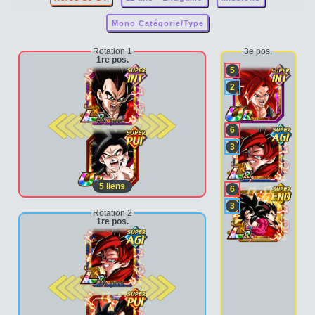
Mono Catégorie/Type
Rotation 1
3e pos.
1re pos.
5
2
2e pos.
6
3
5
liens
6
3
Rotation 2
1re pos.
2e pos.