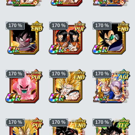
bonus si aussi
"Saga
bonus si aussi
"Guerriers de génie"
de Boo"
ou
"Chercheurs de
ou
"Fusion"
"Puissance
boules de cristal"
,
incontrôlable"
"Puissance
+3 ki, +200% HP &
Ki +3, PV, ATT et DÉF
Ki +3, PV, ATT et DÉF
maximale"
ou
+170% ATT/DEF pour
+170 % pour la
+170 % pour la
170 %
170 %
170 %
"Kamehameha"
la catégorie
"Héros
catégorie
"Héros des
catégorie
"Combat
protecteur de la
films"
ou
"Dernier
du destin"
,
"Saga
Terre"
,
"Guerrier
atout"
, et KI +1, PV,
du futur"
ou
fusionné"
ou
ATT et DÉF +30 % en
"Puissance au-delà
"Saiyan pur"
, +50%
plus si le perso est
du Super Saiyan"
, et
stats bonus si aussi
aussi de catégorie
PV, ATT et DÉF +30
"Combattant ayant
"Super Saiyan 3"
ou
% en plus si le perso
grandi sur Terre"
ou
"Kamehameha"
est aussi de catégorie
"Potalas"
"Divin"
ou
Ki +3, PV, ATT et DÉF
Ki +3, PV, ATT et DÉF
Ki +3, PV, ATT et DÉF
"Voyageur du
+170 % pour la
+170 % pour la
+170 % pour la
170 %
170 %
170 %
temps"
; ki +3, PV,
catégorie
"Guerriers
catégorie
"Forces
catégorie
"Saga des
ATT et DÉF +150 %
galactiques"
ou
jointes"
ou
"Objectif
Saiyans"
ou
"Saiyan
pour la classe Super
"Saiyan pur"
et KI
Son Goku"
et PV,
pur"
et KI +1, PV, ATT
hors catégories
+1, PV, ATT et DÉF
ATT et DÉF +30 % en
et DÉF +30 % en plus
"Combat du destin"
,
+30 % en plus si le
plus si le perso est
si le perso est aussi
"Saga du futur"
ou
perso est aussi de
aussi de catégorie
de catégorie
"Puissance au-delà
catégorie
"Cyborg"
"Guerriers
du Super Saiyan"
"Destructeurs de
galactiques"
planètes"
ou
Ki +3, +170% stats
Ki +3, +170% stats
Ki +4, PV, ATT et DÉF
"Guerrier inférieur"
pour la catégorie
pour la catégorie
+170 % pour la
170 %
170 %
170 %
"Combat du destin"
"Combat du destin"
catégorie
ou
"Saga de Boo"
ou
"Combat rapide"
"Aspirations
connectées"
ou