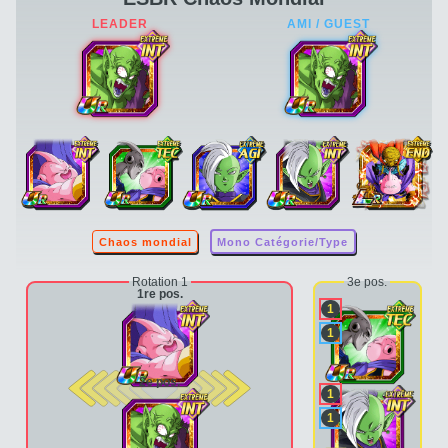
Chaos mondial
Mono Catégorie/Type
Rotation 1
3e pos.
1re pos.
1
1
2e pos.
1
1