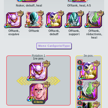
Nuker, debuff, heal
Offtank, heal, AS
Offtank,
Offtank
Offtank,
Offtank,
Offtank,
esquive
debuff
support
réductions,
heal
Mono Catégorie/Type
Rotation 1
3e pos.
1re pos.
1
1
2e pos.
1
1
4
liens
3