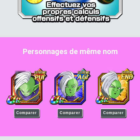
Personnages de même nom
Zamasu
Zamasu
Zamasu
Comparer
Comparer
Comparer