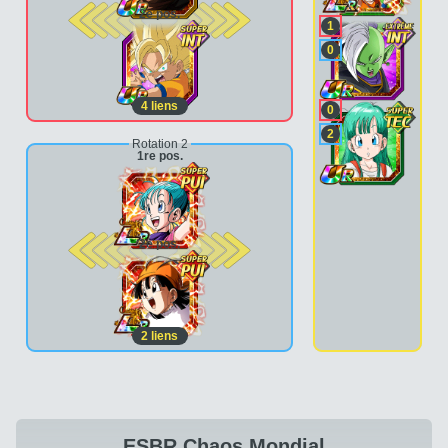
2e pos.
1
0
4
liens
0
2
Rotation 2
1re pos.
2e pos.
2
liens
ESBR Chaos Mondial