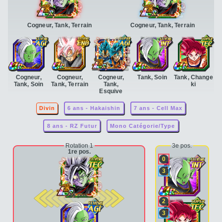
Cogneur, Tank, Terrain
Cogneur, Tank, Terrain
Cogneur,
Cogneur,
Cogneur,
Tank, Soin
Tank, Change
Tank, Soin
Tank, Terrain
Tank,
ki
Esquive
Divin
6 ans - Hakaishin
7 ans - Cell Max
8 ans - RZ Futur
Mono Catégorie/Type
Rotation 1
3e pos.
1re pos.
0
3
2e pos.
2
3