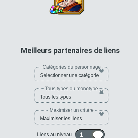
Ki +3, PV, ATT et DÉF
+170 % pour la
catégorie
"Saga du
futur"
pour 
Meilleurs partenaires de liens
Catégories du personnage
×
Tous types ou monotype
×
Maximiser un critère
×
1 ou 10
Liens au niveau