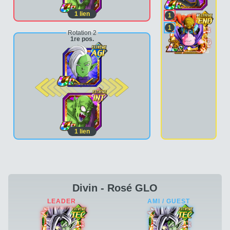
1
lien
1
1
Rotation 2
1re pos.
2e pos.
1
lien
Divin - Rosé GLO