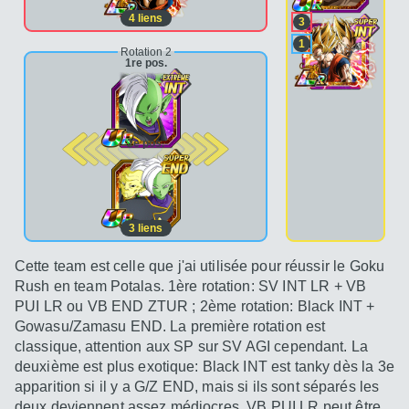
4
liens
3
1
Rotation 2
1re pos.
2e pos.
3
liens
Cette team est celle que j'ai utilisée pour réussir le Goku
Rush en team Potalas. 1ère rotation: SV INT LR + VB
PUI LR ou VB END ZTUR ; 2ème rotation: Black INT +
Gowasu/Zamasu END. La première rotation est
classique, attention aux SP sur SV AGI cependant. La
deuxième est plus exotique: Black INT est tanky dès la 3e
apparition si il y a G/Z END, mais si ils sont séparés les
deux deviennent assez médiocres. VB PUI LR peut être