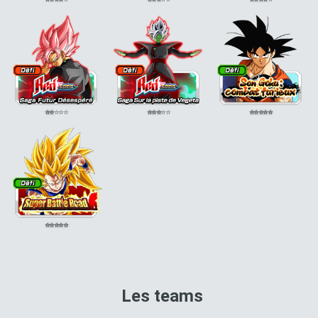
⭐
⭐
⭐
⭐
⭐
⭐
⭐
⭐
⭐
⭐
⭐
⭐
⭐
⭐
⭐
⭐
⭐
⭐
⭐
⭐
Les teams