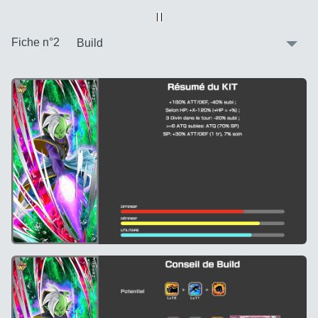
Vue alternative
| |
:
Fiche n°2