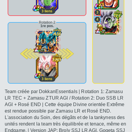
3
liens
3
4
Rotation 2
1re pos.
2e pos.
3
liens
Team créée par DokkanEssentials | Rotation 1: Zamasu
LR TEC + Zamasu ZTUR AGI / Rotation 2: Duo SSB LR
AGI + Rosé END | Cette équipe Divine orientée Extrême
est rendue possible par Zamasu LR et Rosé END.
L'association du Soin, des dégâts et de la tankyness des
unités rendent la team très équilibrée et tenace, même en
Endgame. | Version JAP: Broly SSJ LR AGI, Gogeta SSJ