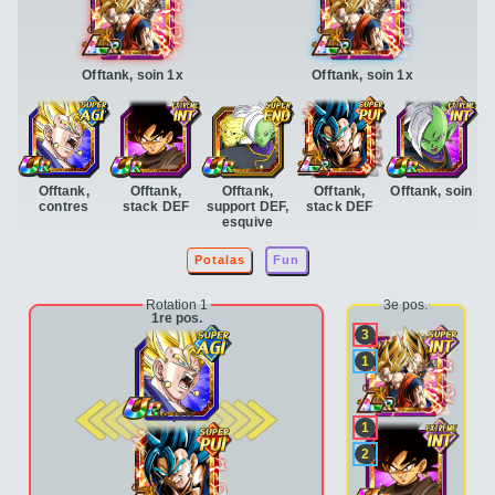
Offtank, soin 1x
Offtank, soin 1x
Offtank,
Offtank,
Offtank,
Offtank,
Offtank, soin
contres
stack DEF
support DEF,
stack DEF
esquive
Potalas
Fun
Rotation 1
3e pos.
1re pos.
3
1
2e pos.
1
2