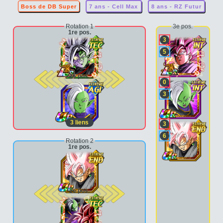
Boss de DB Super
7 ans - Cell Max
8 ans - RZ Futur
Rotation 1
3e pos.
1re pos.
3
5
2e pos.
0
3
3
liens
3
6
Rotation 2
1re pos.
2e pos.