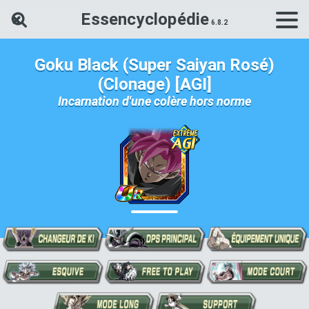
Essencyclopédie
Rechercher une carte Dokkan Ba
Goku Black (Super Saiyan Rosé)
(Clonage) [AGI]
Incarnation d'une colère hors norme