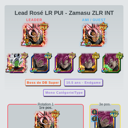
Lead Rosé LR PUI - Zamasu ZLR INT
Boss de DB Super
10.5 ans - Endgame
Mono Catégorie/Type
Rotation 1
3e pos.
1re pos.
3
7