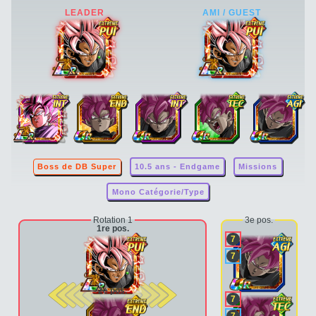
Boss de DB Super
10.5 ans - Endgame
Missions
Mono Catégorie/Type
Rotation 1
3e pos.
1re pos.
7
7
2e pos.
7
7