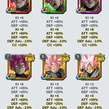
KI +6
KI +6
KI +6
ATT +45%
ATT +45%
ATT +45%
DEF +25%
DEF +25%
DEF +25%
KI +8
KI +8
KI +8
ATT +60%
ATT +60%
ATT +60%
DEF +30%
DEF +30%
DEF +30%
DEF Adv. -10%
DEF Adv. -10%
DEF Adv. -10%
CC +10%
CC +10%
CC +10%
Briser la limite
KI +2
Briser la limite
KI +2
Briser la limite
KI +2
7
5
5
Briser la limite
KI +2
Briser la limite
KI +2
Briser la limite
KI +2
ATT +5% DEF +5%
ATT +5% DEF +5%
ATT +5% DEF +5%
Super Saiyan
ATT
Super Saiyan
ATT
Super Saiyan
ATT
+10%
+10%
+10%
Super Saiyan
ATT
Super Saiyan
ATT
Super Saiyan
ATT
+15%
+15%
+15%
Boss
ATT +25% DEF
Boss
ATT +25% DEF
Boss
ATT +25% DEF
+25% <=80% HP
+25% <=80% HP
+25% <=80% HP
KI +6
KI +3
KI +3
Boss
ATT +25% DEF
Boss
ATT +25% DEF
Boss
ATT +25% DEF
ATT +45%
ATT +45%
ATT +45%
+25%
+25%
+25%
DEF +25%
DEF +25%
DEF +25%
Peur et désespoir
KI
Peur et désespoir
KI
Peur et désespoir
KI
KI +8
KI +4
KI +4
+2
+2
+2
ATT +60%
ATT +55%
ATT +55%
Peur et désespoir
KI
Peur et désespoir
KI
Peur et désespoir
KI
DEF +30%
DEF +25%
DEF +25%
+2 DEF Adv. -10%
+2 DEF Adv. -10%
+2 DEF Adv. -10%
DEF Adv. -10%
DEF Adv. -10%
DEF Adv. -10%