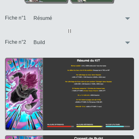
:
Fiche n°1
Vue alternative
| |
:
Fiche n°2