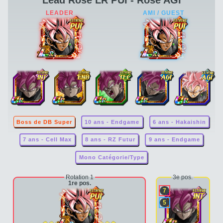
Lead Rosé LR PUI - Rosé AGI
Boss de DB Super
10 ans - Endgame
6 ans - Hakaishin
7 ans - Cell Max
8 ans - RZ Futur
9 ans - Endgame
Mono Catégorie/Type
Rotation 1
3e pos.
1re pos.
7
5