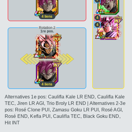
4
liens
4
4
Rotation 2
1re pos.
2e pos.
4
liens
Alternatives 1e pos: Caulifla Kale LR END, Caulifla Kale
TEC, Jiren LR AGI, Trio Broly LR END | Alternatives 2-3e
pos: Rosé Clone PUI, Zamasu Goku LR PUI, Rosé AGI,
Rosé END, Kefla PUI, Caulifla TEC, Black Goku END,
Hit INT