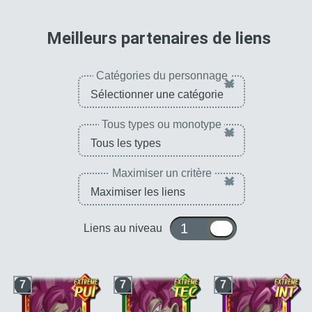
catégorie
"Saga du
futur"
pour 
Meilleurs partenaires de liens
Catégories du personnage
×
Tous types ou monotype
×
Maximiser un critère
×
1 ou 10
Liens au niveau
7
7
7