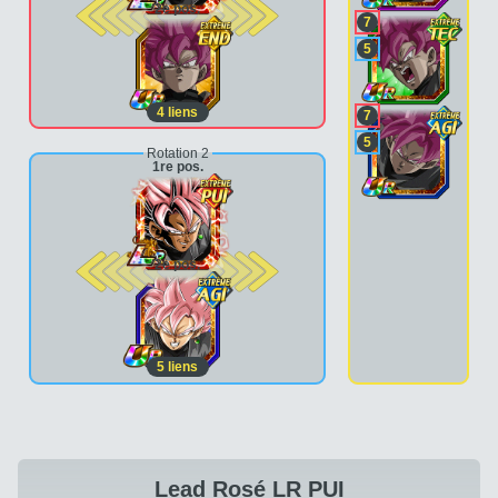
2e pos.
7
5
4
liens
7
5
Rotation 2
1re pos.
2e pos.
5
liens
Lead Rosé LR PUI