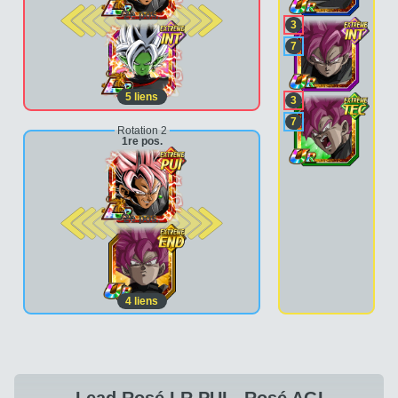
2e pos.
3
7
5
liens
3
7
Rotation 2
1re pos.
2e pos.
4
liens