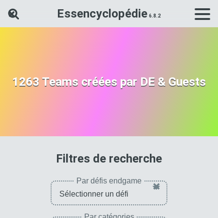
Essencyclopédie
Rechercher une carte Dokkan Ba
1263 Teams créées par DE & Guests
de person
Filtres de recherche
Par défis endgame
×
Par catégories