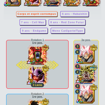
Corps et esprit corrompus
6 ans - Hakaishin
7 ans - Cell Max
8 ans - Red Zone Futur
9 ans - Endgame
Mono Catégorie/Type
Rotation 1
3e pos.
1re pos.
3
6
2e pos.
3
2
3
Liens
3
6
Rotation 2
1re pos.