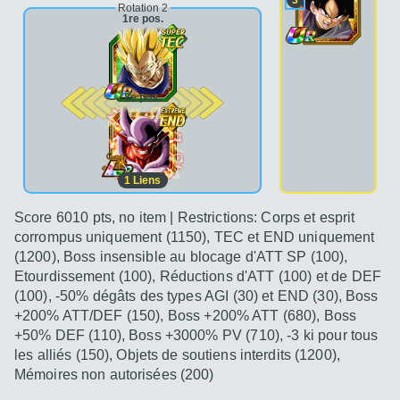
Rotation 2
1re pos.
2e pos.
1
Liens
Score 6010 pts, no item | Restrictions: Corps et esprit
corrompus uniquement (1150), TEC et END uniquement
(1200), Boss insensible au blocage d'ATT SP (100),
Etourdissement (100), Réductions d'ATT (100) et de DEF
(100), -50% dégâts des types AGI (30) et END (30), Boss
+200% ATT/DEF (150), Boss +200% ATT (680), Boss
+50% DEF (110), Boss +3000% PV (710), -3 ki pour tous
les alliés (150), Objets de soutiens interdits (1200),
Mémoires non autorisées (200)