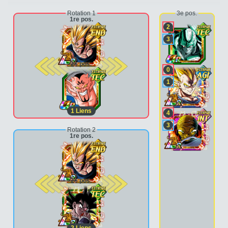
Rotation 1
3e pos.
1re pos.
2
3
2e pos.
0
1
1
Liens
4
3
Rotation 2
1re pos.
2e pos.
2
Liens