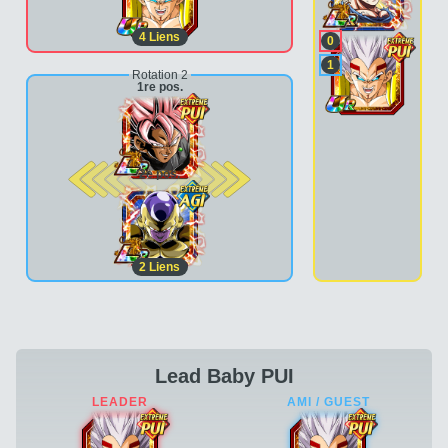
4
Liens
0
1
Rotation 2
1re pos.
2e pos.
2
Liens
Lead Baby PUI