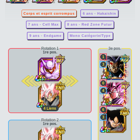
Corps et esprit corrompus
6 ans - Hakaishin
7 ans - Cell Max
8 ans - Red Zone Futur
9 ans - Endgame
Mono Catégorie/Type
Rotation 1
3e pos.
1re pos.
1
3
2e pos.
0
4
4
Liens
6
3
Rotation 2
1re pos.