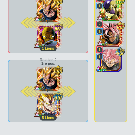
1
2e pos.
2
1
1
Liens
1
1
Rotation 2
1re pos.
2e pos.
5
Liens