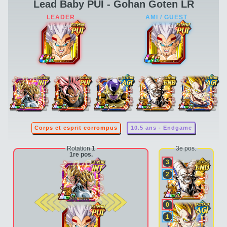
Lead Baby PUI - Gohan Goten LR
Corps et esprit corrompus
10.5 ans - Endgame
Rotation 1
3e pos.
1re pos.
3
2
2e pos.
0
1