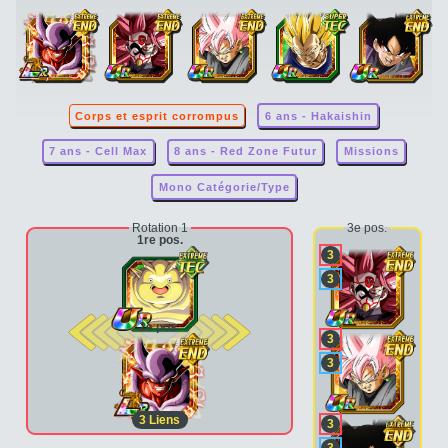
Corps et esprit corrompus
6 ans - Hakaishin
7 ans - Cell Max
8 ans - Red Zone Futur
Missions
Mono Catégorie/Type
Rotation 1
3e pos.
1re pos.
3
3
2e pos.
3
3
3
Liens
3
3