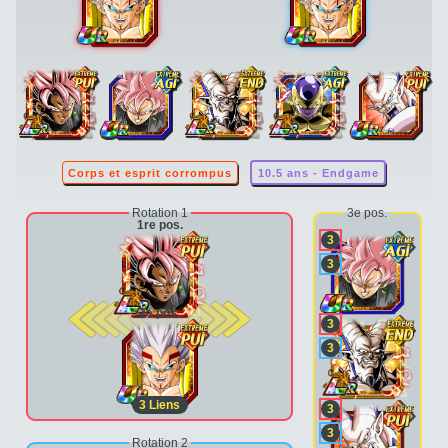
Corps et esprit corrompus
10.5 ans - Endgame
Rotation 1
3e pos.
1re pos.
3
3
2e pos.
3
3
3
Liens
3
3
Rotation 2