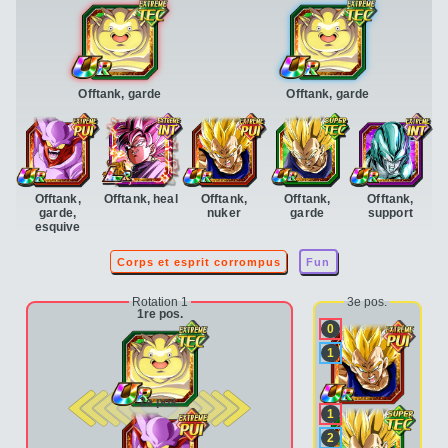
Offtank, garde
Offtank, garde
Offtank,
Offtank, heal
Offtank,
Offtank,
Offtank,
garde,
nuker
garde
support
esquive
Corps et esprit corrompus
Fun
Rotation 1
3e pos.
1re pos.
0
1
2e pos.
1
2