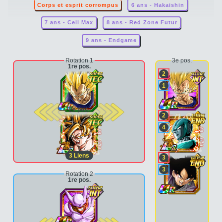
Corps et esprit corrompus
6 ans - Hakaishin
7 ans - Cell Max
8 ans - Red Zone Futur
9 ans - Endgame
Rotation 1
3e pos.
1re pos.
2
1
2e pos.
2
4
3
Liens
3
3
Rotation 2
1re pos.