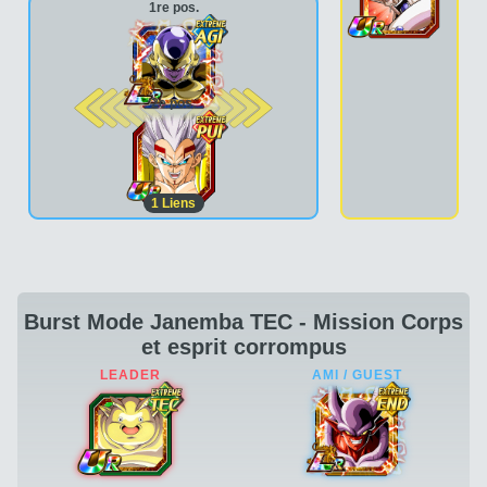
1re pos.
2e pos.
1
Liens
Burst Mode Janemba TEC - Mission Corps
et esprit corrompus