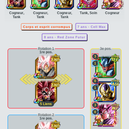
Cogneur,
Cogneur,
Cogneur,
Tank, Soin
Cogneur
Tank
Tank
Tank
Corps et esprit corrompus
7 ans - Cell Max
8 ans - Red Zone Futur
Rotation 1
3e pos.
1re pos.
3
1
2e pos.
0
1
5
Liens
3
0
Rotation 2
1re pos.