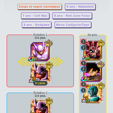
Corps et esprit corrompus
6 ans - Hakaishin
7 ans - Cell Max
8 ans - Red Zone Futur
9 ans - Endgame
Mono Catégorie/Type
Rotation 1
3e pos.
1re pos.
3
3
2e pos.
3
2
0
Liens
4
1
Rotation 2
1re pos.