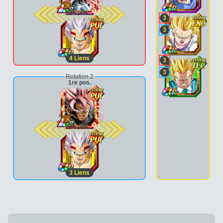
2e pos.
3
3
4
Liens
3
3
Rotation 2
1re pos.
2e pos.
3
Liens