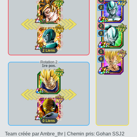
0
2
2e pos.
2
3
2
Liens
1
0
Rotation 2
1re pos.
2e pos.
0
Liens
Team créée par Ambre_thr | Chemin pris: Gohan SSJ2