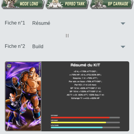
:
Fiche n°1
Vue alternative
| |
:
Fiche n°2