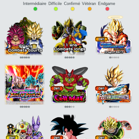
Cruel
ATT +15%
<=50% HP
<=50% HP
Intermédiaire
Difficile
Confirmé
Vétéran
Endgame
•
•
•
•
•
Berserk
ATT +30%
<=50% HP
⭐
⭐
⭐
⭐
⭐
⭐
⭐
⭐
⭐
⭐
⭐
⭐
⭐
⭐
⭐
⭐
⭐
⭐
⭐
⭐
⭐
⭐
⭐
⭐
⭐
⭐
⭐
⭐
⭐
⭐