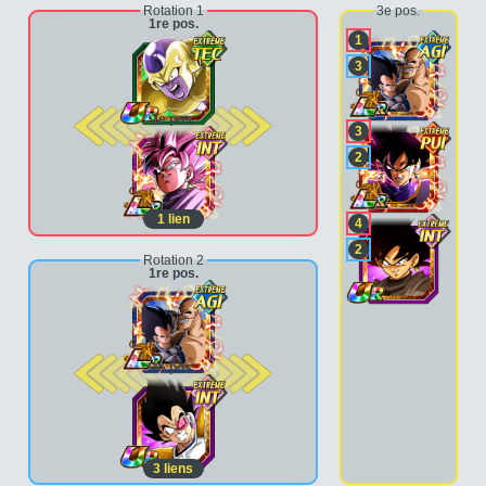
Rotation 1
3e pos.
1re pos.
1
3
2e pos.
3
2
1
lien
4
2
Rotation 2
1re pos.
2e pos.
3
liens