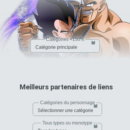
Catégories +150%
×
pour 
Meilleurs partenaires de liens
Catégories du personnage
×
Tous types ou monotype
×