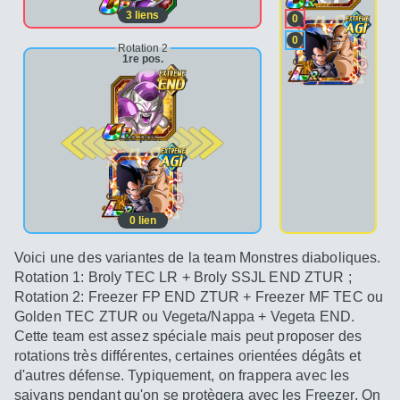
3
liens
0
0
Rotation 2
1re pos.
2e pos.
0
lien
Voici une des variantes de la team Monstres diaboliques.
Rotation 1: Broly TEC LR + Broly SSJL END ZTUR ;
Rotation 2: Freezer FP END ZTUR + Freezer MF TEC ou
Golden TEC ZTUR ou Vegeta/Nappa + Vegeta END.
Cette team est assez spéciale mais peut proposer des
rotations très différentes, certaines orientées dégâts et
d'autres défense. Typiquement, on frappera avec les
saiyans pendant qu'on se protègera avec les Freezer. On