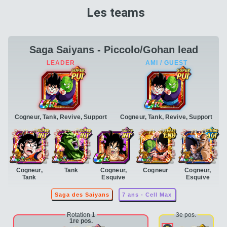
Les teams
Saga Saiyans - Piccolo/Gohan lead
Cogneur, Tank, Revive, Support
Cogneur, Tank, Revive, Support
Cogneur,
Tank
Cogneur,
Cogneur
Cogneur,
Tank
Esquive
Esquive
Saga des Saiyans
7 ans - Cell Max
Rotation 1
3e pos.
1re pos.