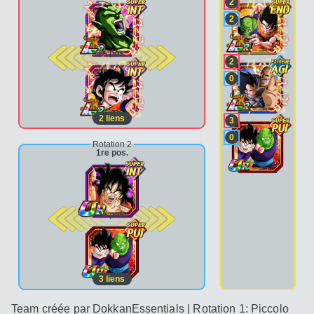
2
2
2e pos.
2
0
2
liens
3
0
Rotation 2
1re pos.
2e pos.
3
liens
Team créée par DokkanEssentials | Rotation 1: Piccolo