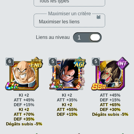
Maximiser un critère
×
1 ou 10
Liens au niveau
6
5
5
KI +2
KI +2
ATT +45%
ATT +45%
ATT +35%
DEF +15%
DEF +15%
KI +2
ATT +65%
KI +2
ATT +55%
DEF +30%
ATT +70%
DEF +15%
Dégâts subis -5%
DEF +35%
Dégâts subis -5%
Pouvoir
Pouvoir
écrasant
ATT +10%
écrasant
ATT +10%
Pouvoir
Pouvoir
Pouvoir