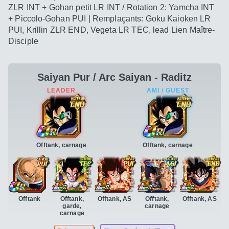
ZLR INT + Gohan petit LR INT / Rotation 2: Yamcha INT
+ Piccolo-Gohan PUI | Remplaçants: Goku Kaioken LR
PUI, Krillin ZLR END, Vegeta LR TEC, lead Lien Maître-
Disciple
Saiyan Pur / Arc Saiyan - Raditz
Offtank, carnage
Offtank, carnage
Offtank
Offtank,
Offtank, AS
Offtank,
Offtank, AS
garde,
carnage
carnage