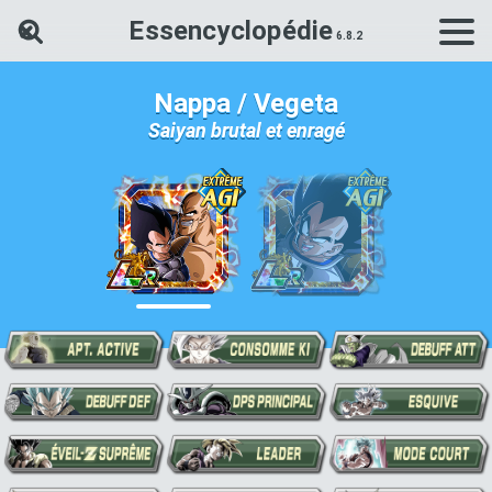
Essencyclopédie
Rechercher une carte Dokkan Ba
Nappa / Vegeta
Saiyan brutal et enragé