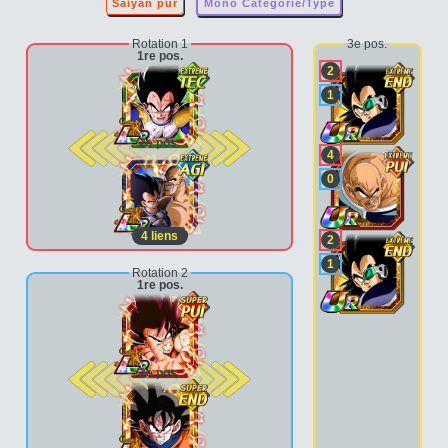
Saiyan pur
Mono Catégorie/Type
Rotation 1
3e pos.
1re pos.
2
1
2e pos.
4
0
4
liens
2
1
Rotation 2
1re pos.
2e pos.