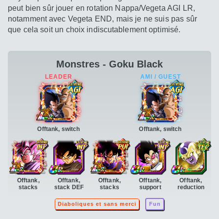
peut bien sûr jouer en rotation Nappa/Vegeta AGI LR,
notamment avec Vegeta END, mais je ne suis pas sûr
que cela soit un choix indiscutablement optimisé.
Monstres - Goku Black
Offtank, switch
Offtank, switch
Offtank,
Offtank,
Offtank,
Offtank,
Offtank,
stacks
stack DEF
stacks
support
reduction
Diaboliques et sans merci
Fun