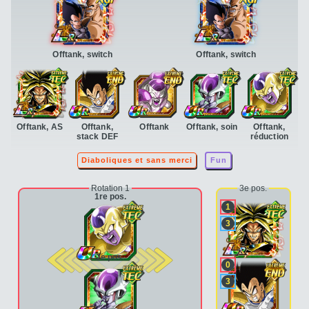
Offtank, switch
Offtank, switch
Offtank, AS
Offtank,
Offtank
Offtank, soin
Offtank,
stack DEF
réduction
Diaboliques et sans merci
Fun
Rotation 1
3e pos.
1re pos.
1
3
2e pos.
0
3