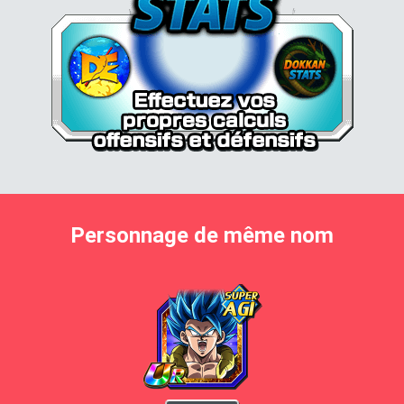
Personnage de même nom
Gogeta Super Saiyan Divin SS [Transformat