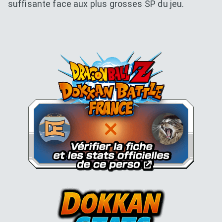
suffisante face aux plus grosses SP du jeu.
Dokkan Essentials x Dragon B