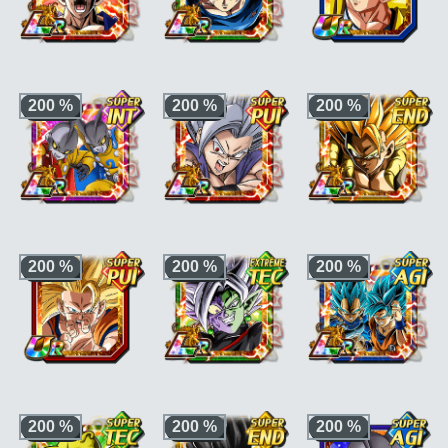
stats bonus si aussi
+30% stats bonus si
"Guerriers de génie"
aussi
"Saiyan pur"
ou
"Fusion"
ou
"Combat rapide"
+3 ki, +200% stats
Ki +3, PV, ATT et DÉF
Ki +3, PV, ATT et DÉF
pour la catégorie
+170 % pour la
+170 % pour la
200 %
200 %
200 %
Kamehameha
catégorie
"Survie de
catégorie
"Saga de
l'Univers"
,
"Divin"
Boo"
,
"Combattants
ou
"Volonté
de l'au-delà"
ou
confiée"
, et PV, ATT
"Combat rapide"
et
et DÉF +30 % en plus
PV, ATT et DÉF +30
si le perso est aussi
% en plus si le perso
de catégorie
est aussi de catégorie
"Représentants de
"Kamehameha"
ou
l'Univers 7"
,
"Temps limité"
Ki +3, PV, ATT et DÉF
Ki +3, PV, ATT et DÉF
Ki +3, PV, ATT et DÉF
"Combat rapide"
ou
+200 % pour la
+170 % pour la
+200 % pour la
200 %
200 %
200 %
"Puissance
catégorie
"Héros de
catégorie
"Héros de
catégorie
"Héros des
restaurée"
DB Super"
DB Super"
,
"Lien
films"
maître et disciple"
ou
"Éveil
miraculeux"
, et PV,
ATT et DÉF +30 % en
plus si le perso est
aussi de catégorie
"Volonté confiée"
ou
Ki +3, PV, ATT et DÉF
Ki +3, PV, ATT et DÉF
Ki +3, PV, ATT et DÉF
"Héros des films"
+170 % pour la
+170 % pour la
+170 % pour la
200 %
200 %
200 %
catégorie
"Héros des
catégorie
"Divin"
,
catégorie
"Combat
films"
ou
"Dernier
"Chaos mondial"
ou
du destin"
,
"Saga