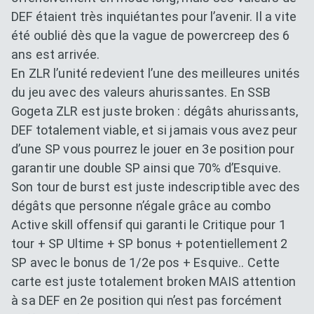
DEF étaient très inquiétantes pour l’avenir. Il a vite
été oublié dès que la vague de powercreep des 6
ans est arrivée.
En ZLR l’unité redevient l’une des meilleures unités
du jeu avec des valeurs ahurissantes. En SSB
Gogeta ZLR est juste broken : dégâts ahurissants,
DEF totalement viable, et si jamais vous avez peur
d’une SP vous pourrez le jouer en 3e position pour
garantir une double SP ainsi que 70% d’Esquive.
Son tour de burst est juste indescriptible avec des
dégâts que personne n’égale grâce au combo
Active skill offensif qui garanti le Critique pour 1
tour + SP Ultime + SP bonus + potentiellement 2
SP avec le bonus de 1/2e pos + Esquive.. Cette
carte est juste totalement broken MAIS attention
à sa DEF en 2e position qui n’est pas forcément