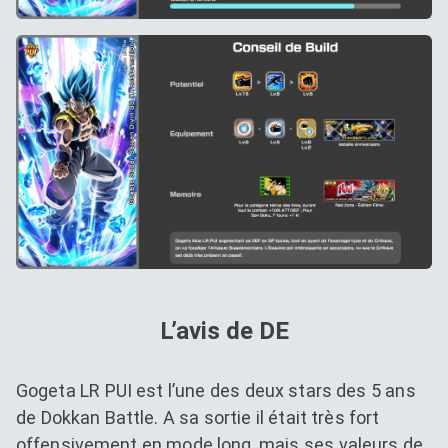
L’avis de DE
Gogeta LR PUI est l’une des deux stars des 5 ans
de Dokkan Battle. A sa sortie il était très fort
offensivement en mode long, mais ses valeurs de