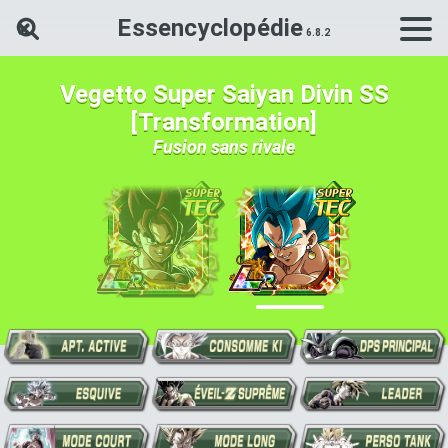
Essencyclopédie
Rechercher une carte Dokkan Ba
Vegetto Super Saiyan Divin SS
[Transformation]
Fusion sans rivale