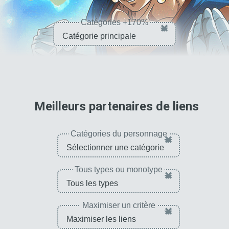
Catégories +170%
×
pour 
Meilleurs partenaires de liens
Catégories du personnage
×
Tous types ou monotype
×
Maximiser un critère
×