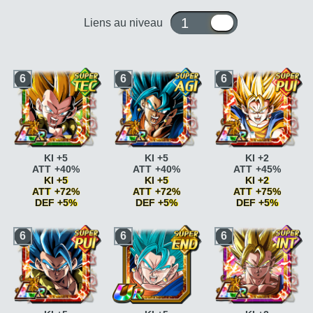
1 ou 10
Liens au niveau
6
6
6
KI +5
KI +5
KI +2
ATT +40%
ATT +40%
ATT +45%
KI +5
KI +5
KI +2
ATT +72%
ATT +72%
ATT +75%
DEF +5%
DEF +5%
DEF +5%
Super Saiyan
ATT
Super Saiyan
ATT
Super Saiyan
ATT
6
6
6
+10%
+10%
+10%
Super Saiyan
ATT
Super Saiyan
ATT
Super Saiyan
ATT
+15%
+15%
+15%
Kamehameha
ATT
Combat décisif
KI +3
Kamehameha
ATT
+5% si ATT SP
Combat décisif
KI +3
+5% si ATT SP
Kamehameha
ATT
ATT +7%
Kamehameha
ATT
+10% si ATT SP
Guerrier fusionné
KI
+10% si ATT SP