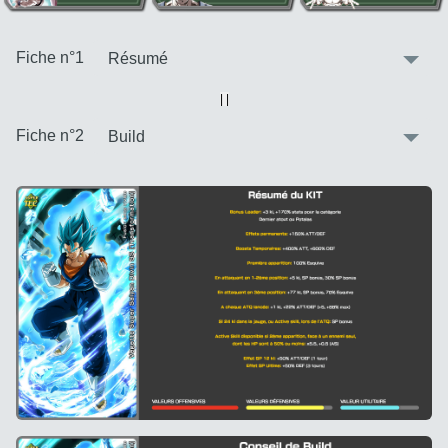
:
Fiche n°1
Vue alternative
| |
:
Fiche n°2