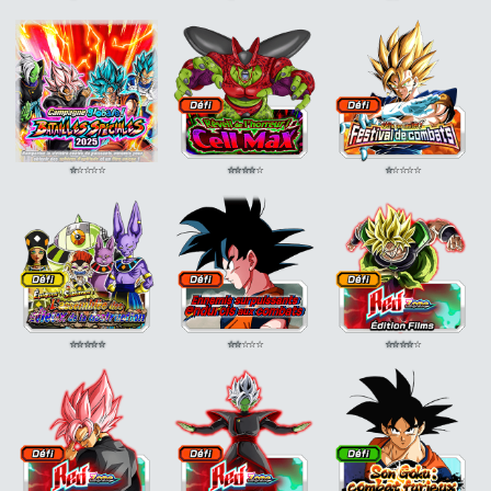
ATT SP
⭐
⭐
⭐
⭐
⭐
⭐
⭐
⭐
⭐
⭐
⭐
⭐
⭐
⭐
⭐
⭐
⭐
⭐
⭐
⭐
⭐
⭐
⭐
⭐
⭐
⭐
⭐
⭐
⭐
⭐