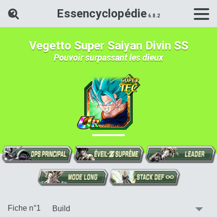
Essencyclopédie
Rechercher une carte Dokkan Ba
Vegetto Super Saiyan Divin SS
Pouvoir surpassant les dieux
:
Fiche n°1