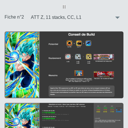
Vue alternative
| |
:
Fiche n°2