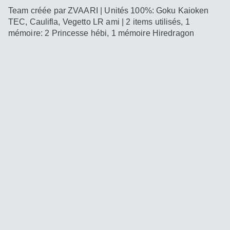
Team créée par ZVAARI | Unités 100%: Goku Kaioken
TEC, Caulifla, Vegetto LR ami | 2 items utilisés, 1
mémoire: 2 Princesse hébi, 1 mémoire Hiredragon