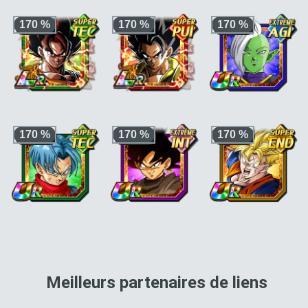
Ki +3, +170% HP /
Ki +3, PV, ATT et DÉF
Ki +3, PV, ATT et DÉF
ATT / DEF pour la
+170 % pour la
+170 % pour la
170 %
170 %
170 %
catégorie
"Guerriers
catégorie
"Guerriers
catégorie
"Explosion
de génie"
ou
galactiques"
ou
de colère"
ou
"Kamehameha"
"Voyageur du
"Divin"
temps"
Ki +3, PV, ATT et DÉF
Ki +3, PV, ATT et DÉF
Ki +3, PV, ATT et DÉF
+170 % pour la
+170 % pour la
+170 % pour la
170 %
170 %
170 %
catégorie
"Dernier
catégorie
"Dernier
catégorie
"Divin"
ou
atout"
ou
"Potalas"
atout"
ou
"Fusion"
ki +3, PV, ATT et DÉF
+130 % pour la classe
Extrême
Ki +3, PV, ATT et DÉF
Ki +3, PV, ATT et DÉF
Ki +3, PV, ATT et DÉF
+170 % pour la
+170 % pour la
+170 % pour la
catégorie
"Saga du
catégorie
"Voyageur
catégorie
"Saga du
futur"
, ou ki +3, PV,
du temps"
ou ki +3,
futur"
ATT et DÉF +130 %
PV, ATT et DÉF +120
pour 
Meilleurs partenaires de liens
pour la classe Super
% pour le type E. INT