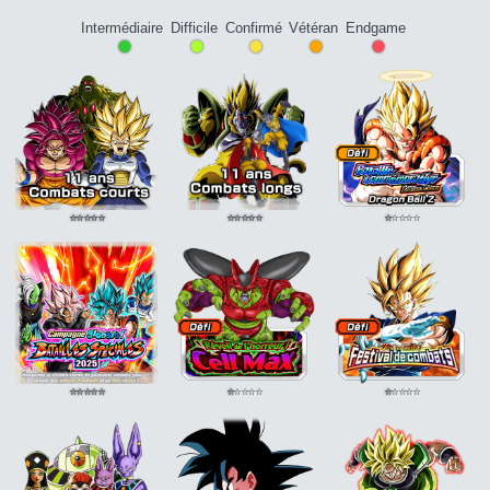
ATT +7%
Combat acharné
ATT
ATT +7%
Intermédiaire
Difficile
Confirmé
Vétéran
Endgame
•
•
•
•
•
Guerrier fusionné
KI
+15%
Guerrier fusionné
KI
+2
Combat acharné
ATT
+2
Guerrier fusionné
KI
+20%
Guerrier fusionné
KI
+2 ATT +5% DEF +5%
Soldat divin
ATT
+2 ATT +5% DEF +5%
Combat acharné
ATT
+10%
Combat acharné
ATT
+15%
Soldat divin
ATT
+15%
Combat acharné
ATT
+15% si ATT SP
Combat acharné
ATT
+20%
+20%
⭐
⭐
⭐
⭐
⭐
⭐
⭐
⭐
⭐
⭐
⭐
⭐
⭐
⭐
⭐
⭐
⭐
⭐
⭐
⭐
⭐
⭐
⭐
⭐
⭐
⭐
⭐
⭐
⭐
⭐