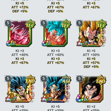
KI +5
KI +5
KI +3
ATT +72%
ATT +67%
ATT +67%
DEF +5%
DEF +5%
Super Saiyan
ATT
Super Saiyan
ATT
Super Saiyan
ATT
+10%
5
5
5
+10%
+10%
Super Saiyan
ATT
Super Saiyan
ATT
Super Saiyan
ATT
+15%
+15%
+15%
Kamehameha
ATT
Kamehameha
ATT
Kamehameha
ATT
+5% si ATT SP
+5% si ATT SP
+5% si ATT SP
Kamehameha
ATT
Kamehameha
ATT
Kamehameha
ATT
+10% si ATT SP
+10% si ATT SP
+10% si ATT SP
Combat décisif
KI +3
Combat décisif
KI +3
Combat décisif
KI +3
Combat décisif
KI +3
KI +3
KI +3
KI +5
Combat décisif
KI +3
Combat décisif
KI +3
ATT +7%
ATT +40%
ATT +40%
ATT +30%
ATT +7%
ATT +7%
Combat acharné
ATT
KI +3
KI +3
KI +5
Guerrier fusionné
KI
Guerrier fusionné
KI
+15%
ATT +67%
ATT +67%
ATT +57%
+2
+2
Combat acharné
ATT
DEF +5%
Guerrier fusionné
KI
Guerrier fusionné
KI
+20%
Super Saiyan
ATT
Super Saiyan
ATT
+2 ATT +5% DEF +5%
+2 ATT +5% DEF +5%
Soldat divin
ATT
+10%
+10%
Super Saiyan
ATT
5
5
5
Combat acharné
ATT
Combat acharné
ATT
+10%
Super Saiyan
ATT
Super Saiyan
ATT
+10%
+15%
+15%
Soldat divin
ATT
+15%
+15%
Super Saiyan
ATT
Combat acharné
ATT
Combat acharné
ATT
+15% si ATT SP
Kamehameha
ATT
Kamehameha
ATT
+15%
+20%
+20%
+5% si ATT SP
+5% si ATT SP
Kamehameha
ATT
Soldat divin
ATT
Le pouvoir d'un
Kamehameha
ATT
Kamehameha
ATT
+5% si ATT SP
+10%
dieu
ATT +5% si ATT
+10% si ATT SP
+10% si ATT SP
Kamehameha
ATT
Soldat divin
ATT
SP
Combat décisif
KI +3
Combat décisif
KI +3
+10% si ATT SP
+15% si ATT SP
Le pouvoir d'un
Combat décisif
KI +3
Combat décisif
KI +3
Combat décisif
KI +3
KI +5
KI +5
KI +2
dieu
ATT +10% si
ATT +7%
ATT +7%
Combat décisif
KI +3
ATT +35%
ATT +30%
ATT +35%