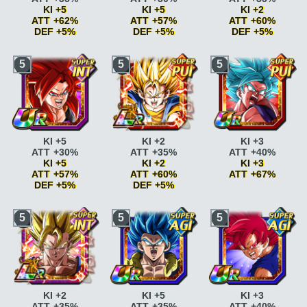
ATT SP
Combat acharné
ATT
Combat acharné
ATT
ATT +7%
KI +5
KI +5
KI +2
+15%
+15%
Guerrier fusionné
KI
ATT +62%
ATT +57%
ATT +60%
Combat acharné
ATT
Combat acharné
ATT
+2
DEF +5%
DEF +5%
DEF +5%
+20%
+20%
Guerrier fusionné
KI
Soldat divin
ATT
Soldat divin
ATT
+2 ATT +5% DEF +5%
Super Saiyan
ATT
Super Saiyan
ATT
Super Saiyan
ATT
5
5
5
+10%
+10%
Combat acharné
ATT
+10%
+10%
+10%
Soldat divin
ATT
Soldat divin
ATT
+15%
Super Saiyan
ATT
Super Saiyan
ATT
Super Saiyan
ATT
+15% si ATT SP
+15% si ATT SP
Combat acharné
ATT
+15%
+15%
+15%
+20%
Combat décisif
KI +3
Combat décisif
KI +3
Kamehameha
ATT
Combat décisif
KI +3
Combat décisif
KI +3
+5% si ATT SP
ATT +7%
ATT +7%
Kamehameha
ATT
Guerrier fusionné
KI
Guerrier fusionné
KI
+10% si ATT SP
+2
+2
Guerrier fusionné
KI
KI +5
KI +2
KI +3
Guerrier fusionné
KI
Guerrier fusionné
KI
+2
ATT +30%
ATT +35%
ATT +40%
+2 ATT +5% DEF +5%
+2 ATT +5% DEF +5%
Guerrier fusionné
KI
KI +5
KI +2
KI +3
Combat acharné
ATT
Combat acharné
ATT
+2 ATT +5% DEF +5%
ATT +57%
ATT +60%
ATT +67%
+15%
+15%
Combat acharné
ATT
DEF +5%
DEF +5%
Combat acharné
ATT
Combat acharné
ATT
+15%
Super Saiyan
ATT
+20%
+20%
Combat acharné
ATT
Super Saiyan
ATT
Super Saiyan
ATT
+10%
5
5
5
Soldat divin
ATT
Le pouvoir d'un
+20%
+10%
+10%
Super Saiyan
ATT
+10%
dieu
ATT +5% si ATT
Le pouvoir d'un
Super Saiyan
ATT
Super Saiyan
ATT
+15%
Soldat divin
ATT
SP
dieu
ATT +5% si ATT
+15%
+15%
Kamehameha
ATT
+15% si ATT SP
Le pouvoir d'un
SP
Kamehameha
ATT
Kamehameha
ATT
+5% si ATT SP
dieu
ATT +10% si
Le pouvoir d'un
+5% si ATT SP
+5% si ATT SP
Kamehameha
ATT
ATT SP
dieu
ATT +10% si
Kamehameha
ATT
Kamehameha
ATT
+10% si ATT SP
ATT SP
+10% si ATT SP
+10% si ATT SP
Combat décisif
KI +3
Combat décisif
KI +3
Guerrier fusionné
KI
Combat décisif
KI +3
KI +2
KI +5
KI +3
Combat décisif
KI +3
+2
ATT +7%
ATT +35%
ATT +35%
ATT +40%