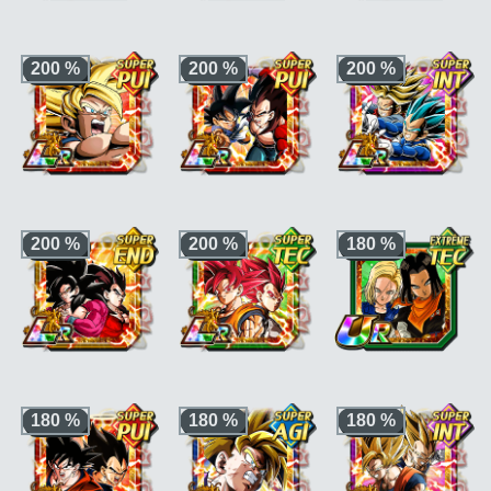
"Super Saiyan 3"
ou
"Kamehameha"
Ki +3, PV, ATT et DÉF
Ki +3, PV, ATT et DÉF
Ki +3, PV, ATT et DÉF
+200 % pour la
+170 % pour la
+170 % pour la
200 %
200 %
200 %
catégorie
"Voyageur
catégorie
"Divin"
,
catégorie
"Combat
du temps"
"Chaos mondial"
ou
du destin"
,
"Saga
"Guerrier fusionné"
,
du futur"
ou
et PV, ATT et DÉF
"Puissance au-delà
+30 % en plus si le
du Super Saiyan"
, et
perso est aussi de
PV, ATT et DÉF +30
catégorie
"Voyageur
% en plus si le perso
du temps"
ou
est aussi de catégorie
"Dernier atout"
; ki
"Divin"
ou
Ki +4, PV, ATT et DÉF
Ki +3, PV, ATT et DÉF
Ki +4, PV, ATT et DÉF
+3, PV, ATT et DÉF
"Voyageur du
+200 % pour la
+170 % pour la
+170 % pour la
200 %
200 %
180 %
+150 % pour la classe
temps"
; ki +3, PV,
catégorie
"Prodiges
catégorie
"Le
catégorie
"Lien
Extrême hors
ATT et DÉF +150 %
du combat"
pouvoir des vœux"
parental"
ou
"Saga
catégories
"Divin"
,
pour la classe Super
ou
"Combat du
du futur"
, et Ki +1,
"Chaos mondial"
ou
hors catégories
destin"
, et KI +1, PV,
PV, ATT et DÉF +30
"Guerrier fusionné"
"Combat du destin"
,
ATT et DÉF +30 % en
% en plus si le perso
"Saga du futur"
ou
plus si le perso est
est aussi de catégorie
"Puissance au-delà
aussi de catégorie
"Combat du destin"
du Super Saiyan"
"Dernier atout"
ou
"Dragon maléfique"
Ki +3, PV, ATT et DÉF
Ki +3, PV, ATT et DÉF
Ki +3, PV, ATT et DÉF
+170 % pour la
+170 % pour la
+180 % pour la
180 %
180 %
180 %
catégorie
"Guerrier
catégorie
"Puissance
catégorie
"Chaos
fusionné"
ou
"Héros
au-delà du Super
mondial"
ou
"Saga
de GT"
, et KI +1, PV,
Saiyan"
ou
"Héros
du futur"
ATT et DÉF +30 % en
des films"
, et KI +1,