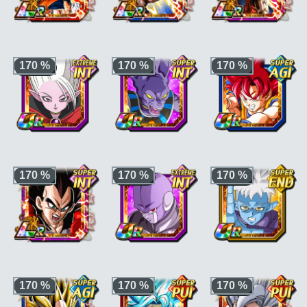
plus si le perso est
PV, ATT et DÉF +30
aussi de catégorie
% en plus si le perso
"Kamehameha"
est aussi de catégorie
"Kamehameha"
Ki +3, PV, ATT et DÉF
Ki +3, PV, ATT et DÉF
Ki +3, PV, ATT et DÉF
+180 % pour la
+180 % pour la
+180 % pour la
170 %
170 %
170 %
catégorie
"Prodiges
catégorie
catégorie
"Potalas"
du combat"
ou
"Kamehameha"
ou ki
ou ki +3, PV, ATT et
"Saga de Boo"
+3, PV, ATT et DÉF
DÉF +120 % pour le
+130 % pour le type
type INT
S. AGI
+3 ki, +170% stats
+3 ki, +200% HP &
+3 ki, +200% HP &
pour la catégorie
+170% ATT/DEF pour
+170% ATT/DEF pour
170 %
170 %
170 %
"Prodiges du
la catégorie
"Divin"
,
la catégorie
"Divin"
,
combat"
ou
"Destructeurs de
"Eveil miraculeux"
"DAIMA"
, +50% stats
planètes"
ou
ou
"Le Pouvoir des
bonus si aussi
"Héritier"
, +50% stats
voeux"
, +50% stats
"Pouvoir
bonus si aussi
"Être
bonus si aussi
"Etre
démoniaque"
,
"En
légendaire"
,
"Lien
légendaire"
,
"Lien
mission"
ou
"Lien
de fratrie"
ou
"Boss
d'amitié"
ou
"Héros
de fratrie"
des films"
des films"
+3 ki, +200% HP &
+3 ki, +200% HP &
+3 ki, +200% stats
+170% ATT/DEF pour
+170% ATT/DEF pour
pour la catégorie
170 %
170 %
170 %
la catégorie
"Héros
la catégorie
"Univers
"Pouvoir
de GT"
,
"Le pouvoir
6"
ou
"Croissance
démoniaque"
; +3 ki,