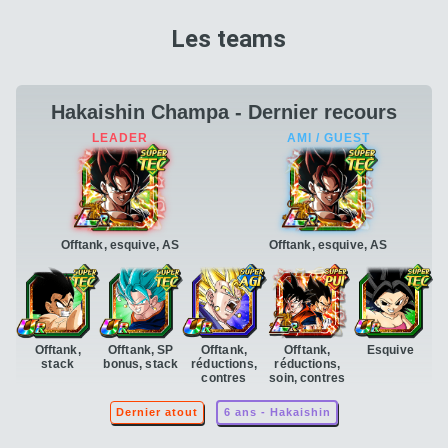
Les teams
Hakaishin Champa - Dernier recours
Offtank, esquive, AS
Offtank, esquive, AS
Offtank,
Offtank, SP
Offtank,
Offtank,
Esquive
stack
bonus, stack
réductions,
réductions,
contres
soin, contres
Dernier atout
6 ans - Hakaishin