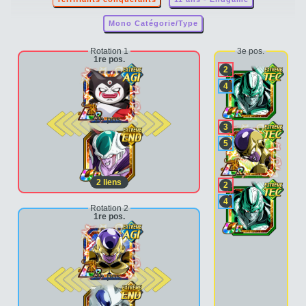
Mono Catégorie/Type
Rotation 1
3e pos.
1re pos.
2
4
2e pos.
3
5
2
liens
2
4
Rotation 2
1re pos.
2e pos.