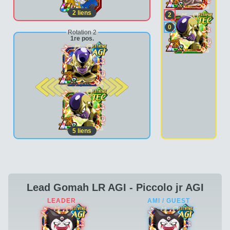
2
liens
2
0
Rotation 2
1re pos.
2e pos.
5
liens
Lead Gomah LR AGI - Piccolo jr AGI