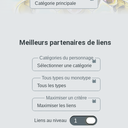
pour 
Meilleurs partenaires de liens
Catégories du personnage
×
Tous types ou monotype
×
Maximiser un critère
×
1 ou 10
Liens au niveau