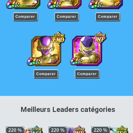
Comparer
Comparer
Comparer
Golden Freezer
Golden Freezer
Comparer
Comparer
pour 
Meilleurs Leaders catégories
220 %
220 %
220 %