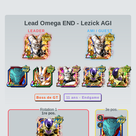
Lead Omega END - Lezick AGI
Boss de GT
11 ans - Endgame
Rotation 1
3e pos.
1re pos.
2
2