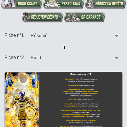
:
Fiche n°1
Vue alternative
| |
:
Fiche n°2