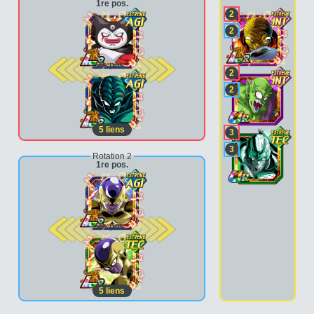
1re pos.
2
2
2e pos.
2
2
5
liens
3
3
Rotation 2
1re pos.
2e pos.
5
liens