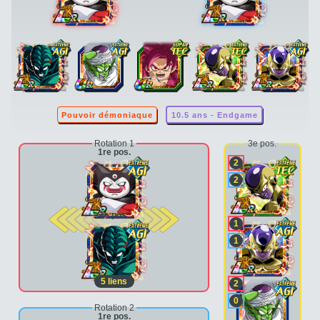
Pouvoir démoniaque
10.5 ans - Endgame
Rotation 1
3e pos.
1re pos.
2
2
2e pos.
1
1
5
liens
2
0
Rotation 2
1re pos.