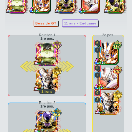
Boss de GT
11 ans - Endgame
Rotation 1
3e pos.
1re pos.
6
2
2e pos.
0
2
2
liens
0
2
Rotation 2
1re pos.