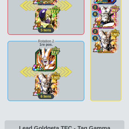
2e pos.
1
6
5
liens
2
0
Rotation 2
1re pos.
2e pos.
6
liens
Lead Goldgeta TEC - Tag Gamma