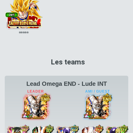
⭐
⭐
⭐
⭐
⭐
Les teams
Lead Omega END - Lude INT