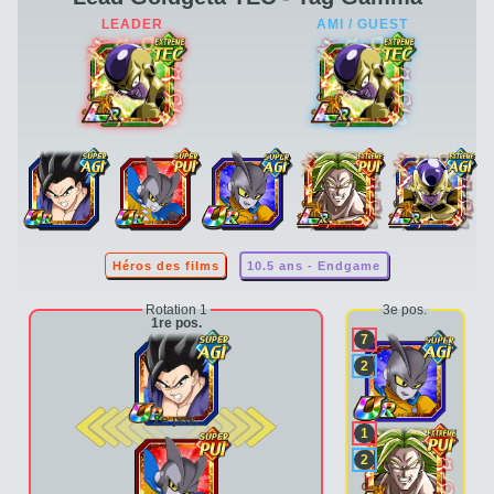
Héros des films
10.5 ans - Endgame
Rotation 1
3e pos.
1re pos.
7
2
2e pos.
1
2