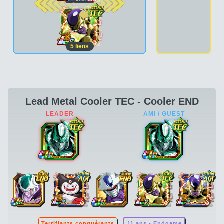
2e pos.
5
liens
Lead Metal Cooler TEC - Cooler END
Terrifiants conquérants
11 ans - Endgame