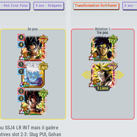
 - Red Zone Futur
9 ans - Endgame
Transformation fortifiante
6 ans -
3e pos.
Rotation 1
1re pos.
4
4
2e pos.
1
1
5
Liens
2
2
oku SSJ4 LR INT mais il galère
ives slot 2-3: Slug PUI, Gohan