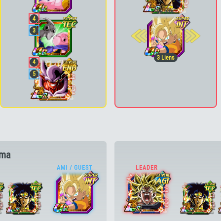
2e pos.
4
3
3
Liens
4
5
ima