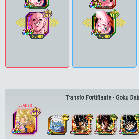
2e pos.
2e pos.
6
Liens
4
Liens
Transfo Fortifiante - Goku Da