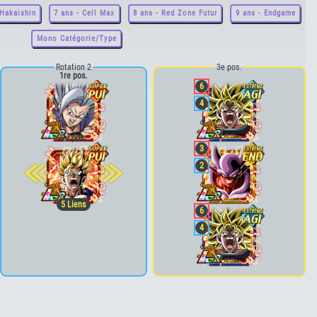
 Hakaishin
7 ans - Cell Max
8 ans - Red Zone Futur
9 ans - Endgame
Mono Catégorie/Type
Rotation 2
3e pos.
1re pos.
6
4
2e pos.
3
2
5
Liens
6
4