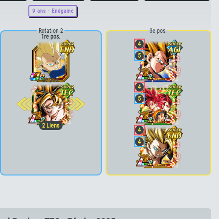
9 ans - Endgame
Rotation 2
3e pos.
1re pos.
4
5
2e pos.
4
5
2
Liens
4
4