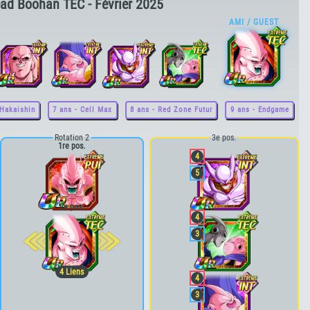
ad Boohan TEC - Février 2025
 Hakaishin
7 ans - Cell Max
8 ans - Red Zone Futur
9 ans - Endgame
Rotation 2
3e pos.
1re pos.
4
5
2e pos.
4
3
4
Liens
4
3