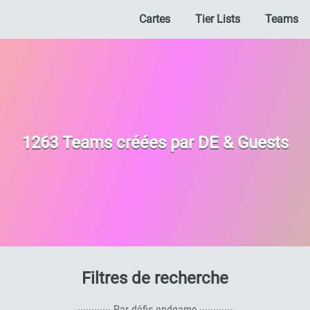
Cartes
Tier Lists
Teams
1263 Teams créées par DE & Guests
de person
Filtres de recherche
Par défis endgame