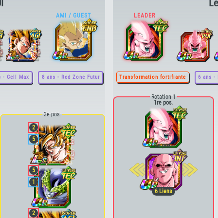
I
Le
s - Cell Max
8 ans - Red Zone Futur
Transformation fortifiante
6 ans -
Rotation 1
1re pos.
3e pos.
2
5
2e pos.
5
1
6
Liens
2