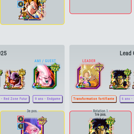
4
025
Lead 
 - Red Zone Futur
9 ans - Endgame
Transformation fortifiante
6 ans -
3e pos.
Rotation 1
1re pos.
4
3