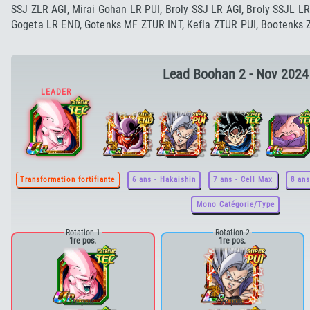
SSJ ZLR AGI, Mirai Gohan LR PUI, Broly SSJ LR AGI, Broly SSJL LR 
Gogeta LR END, Gotenks MF ZTUR INT, Kefla ZTUR PUI, Bootenks
Lead Boohan 2 - Nov 2024
Transformation fortifiante
6 ans - Hakaishin
7 ans - Cell Max
8 ans
Mono Catégorie/Type
Rotation 1
Rotation 2
1re pos.
1re pos.
2e pos.
2e pos.