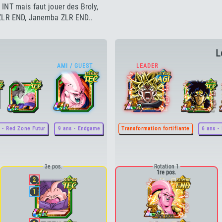
INT mais faut jouer des Broly,
 ZLR END, Janemba ZLR END..
L
 - Red Zone Futur
9 ans - Endgame
Transformation fortifiante
6 ans -
3e pos.
Rotation 1
1re pos.
2
1
2e pos.