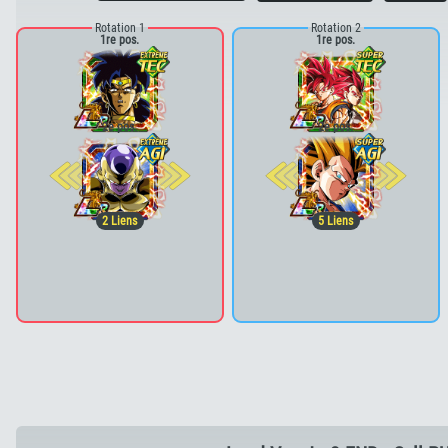
Rotation 1
Rotation 2
1re pos.
1re pos.
2e pos.
2e pos.
2
Liens
5
Liens