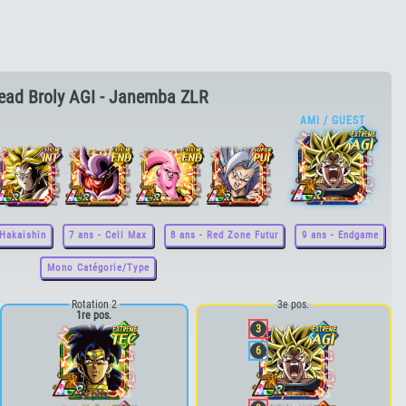
ead Broly AGI - Janemba ZLR
 Hakaishin
7 ans - Cell Max
8 ans - Red Zone Futur
9 ans - Endgame
Mono Catégorie/Type
Rotation 2
3e pos.
1re pos.
3
6
2e pos.