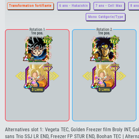
Transformation fortifiante
6 ans - Hakaishin
7 ans - Cell Max
8 ans
Mono Catégorie/Type
Rotation 1
Rotation 2
1re pos.
1re pos.
2e pos.
2e pos.
3
Liens
3
Liens
Alternatives slot 1: Vegeta TEC, Golden Freezer film Broly INT, G
sans Trio SSJ LR END, Freezer FP STUR END, Boohan TEC | Alternat