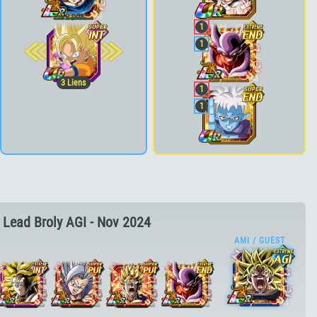
2e pos.
1
1
3
Liens
1
1
Lead Broly AGI - Nov 2024