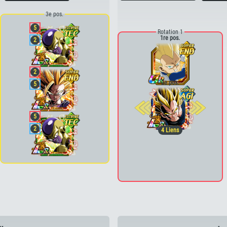
3e pos.
5
Rotation 1
1re pos.
2
2
2e pos.
5
5
2
4
Liens