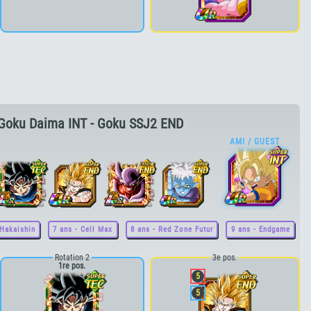
Goku Daima INT - Goku SSJ2 END
 Hakaishin
7 ans - Cell Max
8 ans - Red Zone Futur
9 ans - Endgame
Rotation 2
3e pos.
1re pos.
5
5