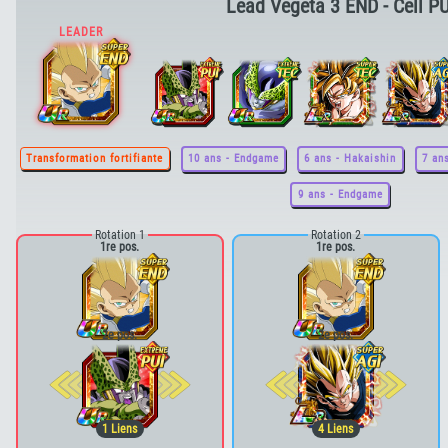
Lead Vegeta 3 END - Cell PU
Transformation fortifiante
10 ans - Endgame
6 ans - Hakaishin
7 an
9 ans - Endgame
Rotation 1
Rotation 2
1re pos.
1re pos.
2e pos.
2e pos.
1
Liens
4
Liens