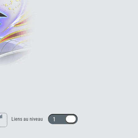
Thalès [AGI]
×
1 ou 10
Liens au niveau