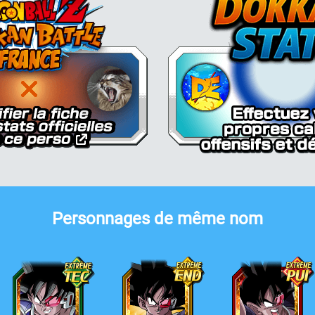
Personnages de même nom
halès
Thalès
Thalès