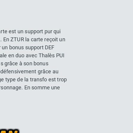
rte est un support pur qui
. En ZTUR la carte reçoit un
ar un bonus support DEF
niale en duo avec Thalès PUI
es grâce à son bonus
n défensivement grâce au
 type de la transfo est trop
 personnage. En somme une
l Z Dokkan battle France