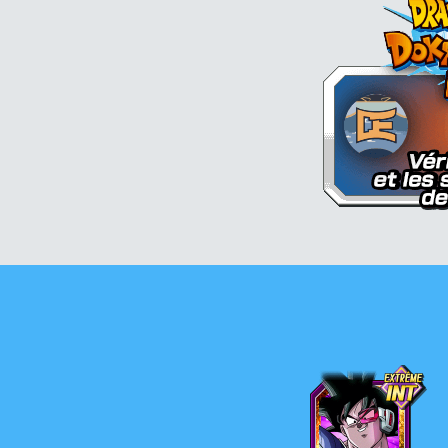
Thalès
T