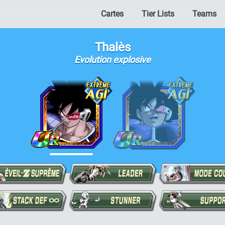
Cartes
Tier Lists
Teams
Thalès
Evolution explosive