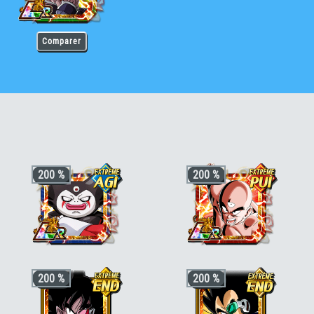
Comparer
halès [AGI]
200 %
200 %
+3 ki, +200% stats pour la catégorie
+3 ki, +200% stats pour la catégorie
200 %
200 %
"Pouvoir démoniaque"
ou
"Terrifiants
"Dernier atout"
ou
"Terrien"
conquérants"