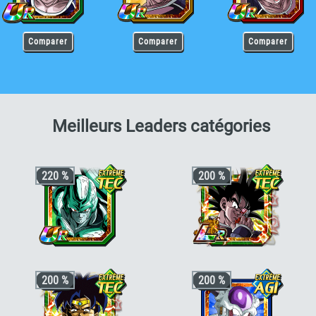
Comparer
Comparer
Comparer
pour T
Meilleurs Leaders catégories
220 %
200 %
+3 ki, +200% HP & +170% ATT/DEF
+3 ki, +200% stats pour la catégorie
200 %
200 %
pour la catégorie
"Terrifiants
"Guerriers Galactiques"
ou
"Guerrier
conquérants"
ou
"Absorption de
inférieur"
puissance"
, +50% stats bonus si aussi
"Boss des films"
,
"Vie artificielle"
ou