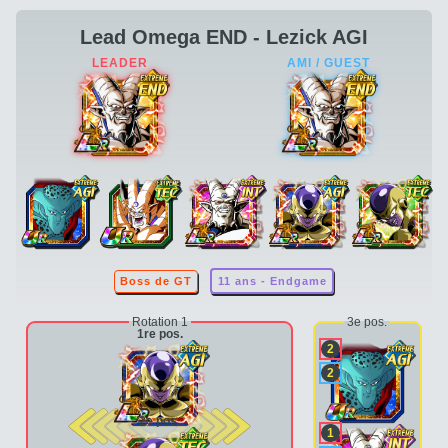
Lead Omega END - Lezick AGI
Boss de GT
11 ans - Endgame
Rotation 1
3e pos.
1re pos.
2
2
2e pos.
1