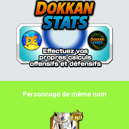
Personnage de même nom
Li Shenron