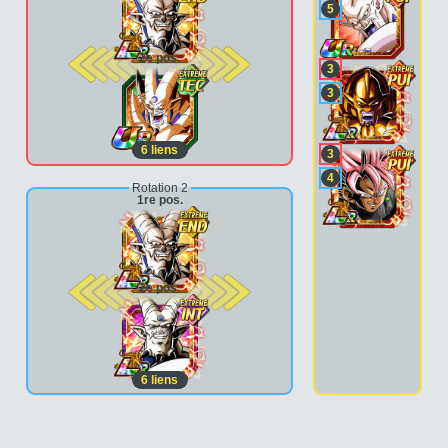
5
2e pos.
3
3
6
liens
3
4
Rotation 2
1re pos.
2e pos.
6
liens