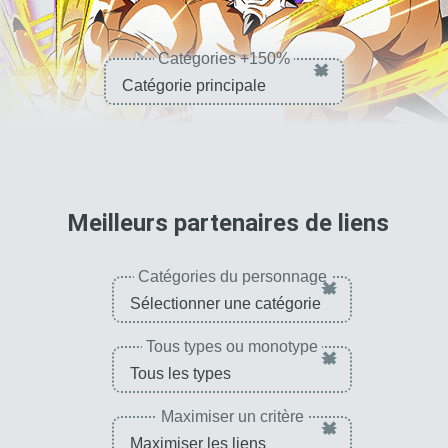
Catégories +150%
×
pour 
Meilleurs partenaires de liens
Catégories du personnage
×
Tous types ou monotype
×
Maximiser un critère
×