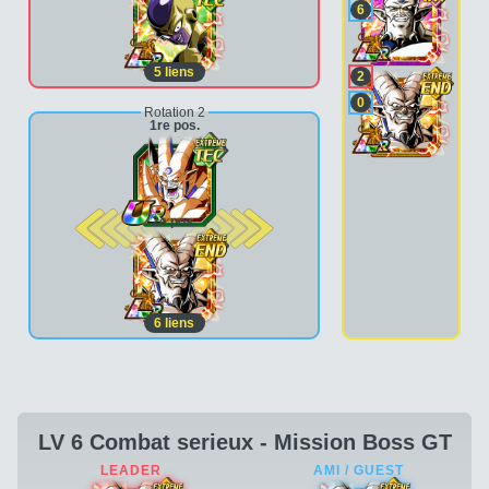
6
5
liens
2
0
Rotation 2
1re pos.
2e pos.
6
liens
LV 6 Combat serieux - Mission Boss GT