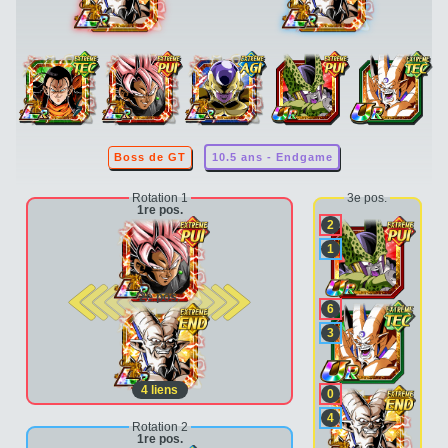
Boss de GT
10.5 ans - Endgame
Rotation 1
3e pos.
1re pos.
2
1
2e pos.
6
3
4
liens
0
4
Rotation 2
1re pos.