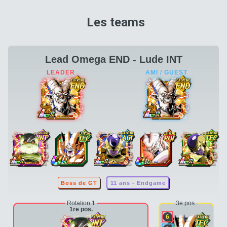
Les teams
Lead Omega END - Lude INT
Boss de GT
11 ans - Endgame
Rotation 1
3e pos.
1re pos.
6