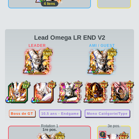
4
liens
Lead Omega LR END V2
Boss de GT
10.5 ans - Endgame
Mono Catégorie/Type
Rotation 1
3e pos.
1re pos.
7