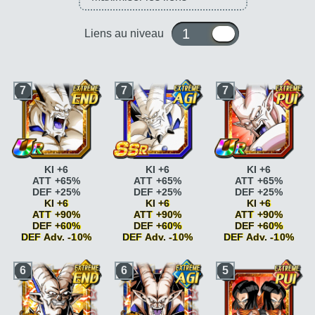
1 ou 10
Liens au niveau
7
7
7
KI +6
KI +6
KI +6
ATT +65%
ATT +65%
ATT +65%
DEF +25%
DEF +25%
DEF +25%
KI +6
KI +6
KI +6
ATT +90%
ATT +90%
ATT +90%
DEF +60%
DEF +60%
DEF +60%
DEF Adv. -10%
DEF Adv. -10%
DEF Adv. -10%
Vitesse
Vitesse
Vitesse
6
6
5
époustouflante
KI
époustouflante
KI
époustouflante
KI
+2
+2
+2
Vitesse
Vitesse
Vitesse
époustouflante
KI
époustouflante
KI
époustouflante
KI