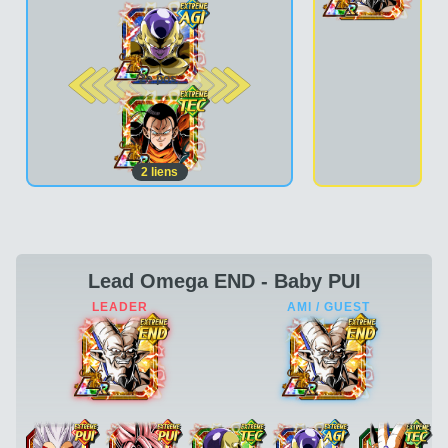
2e pos.
2
liens
Lead Omega END - Baby PUI