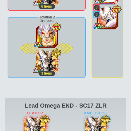
6
liens
0
0
Rotation 2
1re pos.
2e pos.
3
liens
Lead Omega END - SC17 ZLR