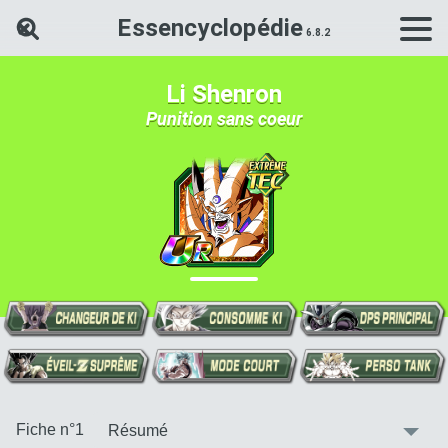
Essencyclopédie
Rechercher une carte Dokkan Ba
Li Shenron
Punition sans coeur
:
Fiche n°1