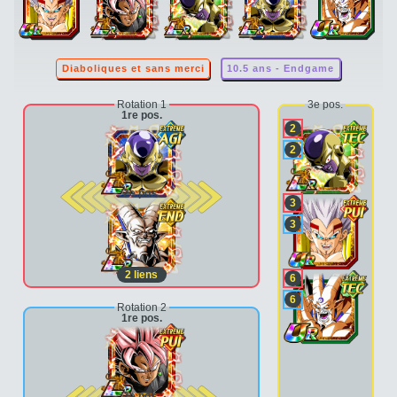
Diaboliques et sans merci
10.5 ans - Endgame
Rotation 1
3e pos.
1re pos.
2
2
2e pos.
3
3
2
liens
6
6
Rotation 2
1re pos.
2e pos.