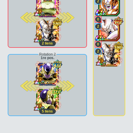
2
2e pos.
0
2
2
liens
0
2
Rotation 2
1re pos.
2e pos.
5
liens