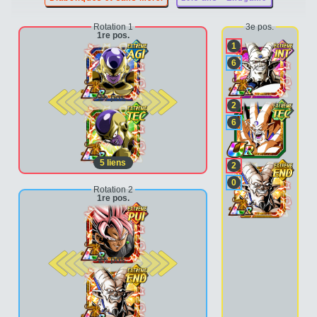
Rotation 1
3e pos.
1re pos.
1
6
2e pos.
2
6
5
liens
2
0
Rotation 2
1re pos.
2e pos.