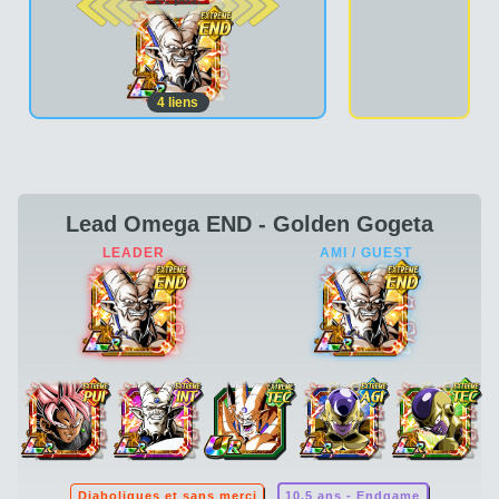
4
liens
Lead Omega END - Golden Gogeta
Diaboliques et sans merci
10.5 ans - Endgame