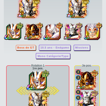
Boss de GT
10.5 ans - Endgame
Missions
Mono Catégorie/Type
Rotation 1
3e pos.
1re pos.
3
3
2e pos.
6
6