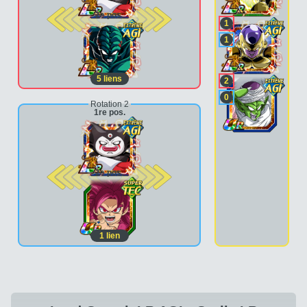
2e pos.
1
1
5
liens
2
0
Rotation 2
1re pos.
2e pos.
1
lien