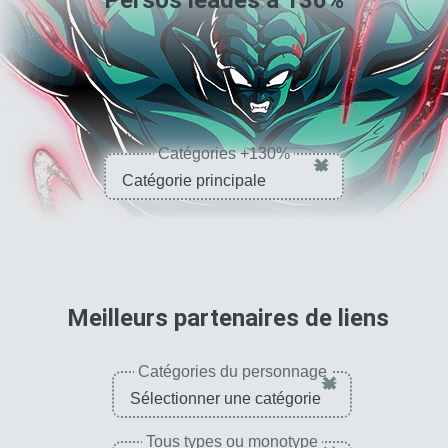
Persos leadés à
130
%
% pour le type E. PUI
Extrême
Catégories +130%
×
pour 
Meilleurs partenaires de liens
Catégories du personnage
×
Tous types ou monotype