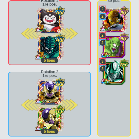
Rotation 1
3e pos.
1re pos.
2
2
2e pos.
2
2
5
liens
3
3
Rotation 2
1re pos.
2e pos.
5
liens