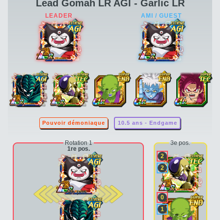
Lead Gomah LR AGI - Garlic LR
Pouvoir démoniaque
10.5 ans - Endgame
Rotation 1
3e pos.
1re pos.
2
2
2e pos.
0
1