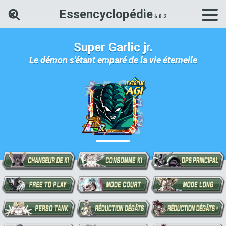
Essencyclopédie
Rechercher une carte Dokkan Ba
Super Garlic jr.
Le démon s'étant emparé de la vie éternelle