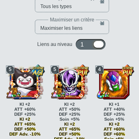
×
Maximiser un critère
×
1 ou 10
Liens au niveau
5
5
4
KI +2
KI +2
KI +1
ATT +60%
ATT +50%
ATT +40%
DEF +25%
DEF +25%
DEF +25%
KI +2
Soin +5%
Soin +5%
ATT +65%
KI +2
KI +2
DEF +50%
ATT +65%
ATT +60%
DEF Adv. -10%
DEF +50%
DEF +60%