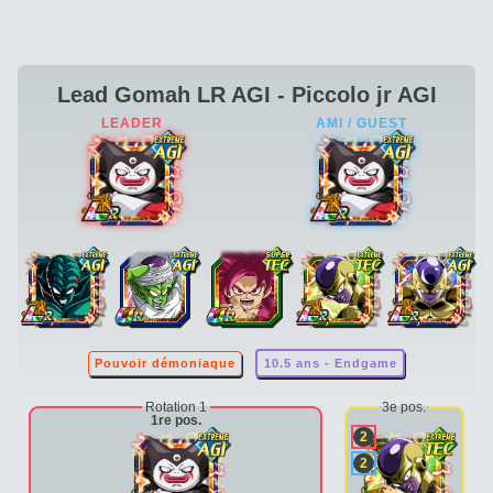
Lead Gomah LR AGI - Piccolo jr AGI
Pouvoir démoniaque
10.5 ans - Endgame
Rotation 1
3e pos.
1re pos.
2
2