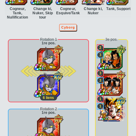
Cogneur,
Change ki,
Cogneur,
Change ki,
Tank, Support
Tank,
Nuker, Skip
Esquive/Tank
Nuker
Nullification
tour
Cyborg
Rotation 1
3e pos.
1re pos.
2
3
2e pos.
3
3
6
liens
1
1
Rotation 2
1re pos.