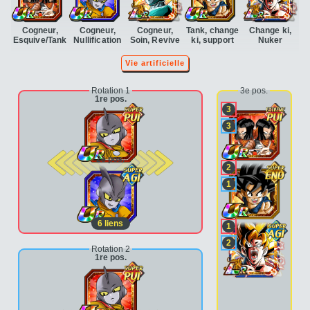
Cogneur,
Cogneur,
Cogneur,
Tank, change
Change ki,
Esquive/Tank
Nullification
Soin, Revive
ki, support
Nuker
Vie artificielle
Rotation 1
3e pos.
1re pos.
3
3
2e pos.
2
1
6
liens
1
2
Rotation 2
1re pos.