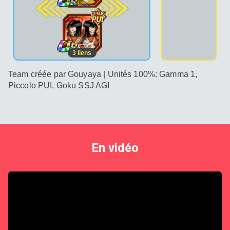
2e pos.
3
liens
Team créée par Gouyaya | Unités 100%: Gamma 1,
Piccolo PUI, Goku SSJ AGI
L’analyse de C-17 & C-17 
En vidéo