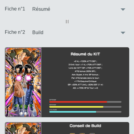
:
Fiche n°1
Vue alternative
| |
:
Fiche n°2