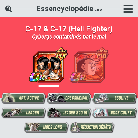
Essencyclopédie
Rechercher une carte Dokkan Ba
C-17 & C-17 (Hell Fighter)
Cyborgs contaminés par le mal