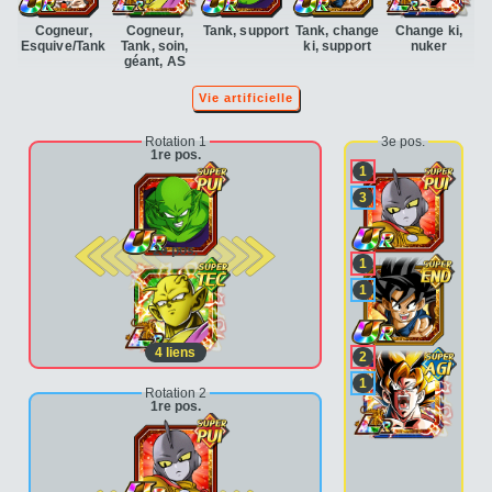
Cogneur,
Cogneur,
Tank, support
Tank, change
Change ki,
Esquive/Tank
Tank, soin,
ki, support
nuker
géant, AS
Vie artificielle
Rotation 1
3e pos.
1re pos.
1
3
2e pos.
1
1
4
liens
2
1
Rotation 2
1re pos.