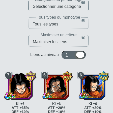
×
Tous types ou monotype
×
Maximiser un critère
×
1 ou 10
Liens au niveau
7
6
6
KI +6
KI +6
KI +6
ATT +35%
ATT +20%
ATT +20%
DEF +10%
DEF +10%
DEF +10%