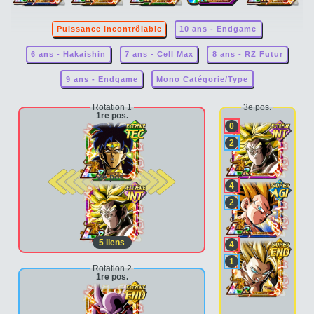
Puissance incontrôlable
10 ans - Endgame
6 ans - Hakaishin
7 ans - Cell Max
8 ans - RZ Futur
9 ans - Endgame
Mono Catégorie/Type
Rotation 1
3e pos.
1re pos.
0
2
2e pos.
4
2
5
liens
4
1
Rotation 2
1re pos.