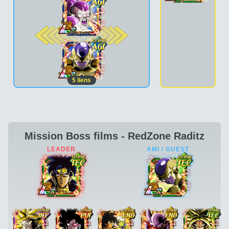
2e pos.
5
liens
Mission Boss films - RedZone Raditz