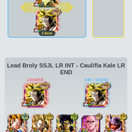
2e pos.
3
liens
Lead Broly SSJL LR INT - Caulifla Kale LR
END