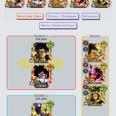
Boss des films
10 ans - Endgame
Missions
Mono Catégorie/Type
Rotation 1
3e pos.
1re pos.
3
3
2e pos.
4
3
3
liens
3
6
Rotation 2
1re pos.