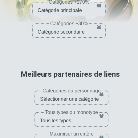
Catégories +170%
×
Catégories +30%
×
pour 
Meilleurs partenaires de liens
Catégories du personnage
×
Tous types ou monotype
×
Maximiser un critère
×