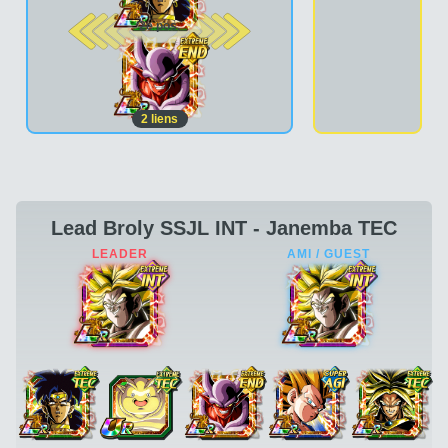
2e pos.
2
liens
Lead Broly SSJL INT - Janemba TEC