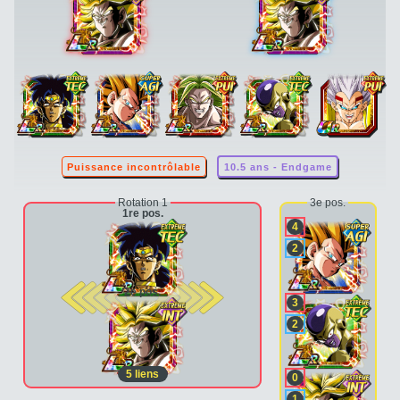
Puissance incontrôlable
10.5 ans - Endgame
Rotation 1
3e pos.
1re pos.
4
2
2e pos.
3
2
5
liens
0
1