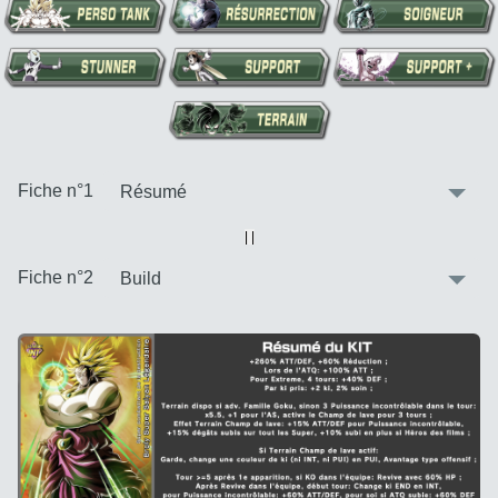
:
Fiche n°1
Vue alternative
| |
:
Fiche n°2