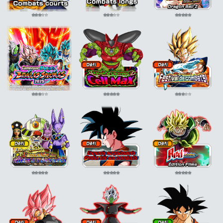
légendaire
ATT
légendaire
ATT
légendaire
ATT
+15% si ATT SP
+15% si ATT SP
+15% si ATT SP
⭐
⭐
⭐
⭐
⭐
⭐
⭐
⭐
⭐
⭐
⭐
⭐
⭐
⭐
⭐
⭐
⭐
⭐
⭐
⭐
⭐
⭐
⭐
⭐
⭐
⭐
⭐
⭐
⭐
⭐
⭐
⭐
⭐
⭐
⭐
⭐
⭐
⭐
⭐
⭐
⭐
⭐
⭐
⭐
⭐