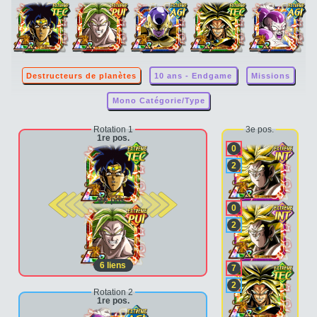
Destructeurs de planètes
10 ans - Endgame
Missions
Mono Catégorie/Type
Rotation 1
3e pos.
1re pos.
0
2
2e pos.
0
2
6
liens
7
2
Rotation 2
1re pos.