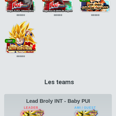
⭐
⭐
⭐
⭐
⭐
⭐
⭐
⭐
⭐
⭐
⭐
⭐
⭐
⭐
⭐
⭐
⭐
⭐
⭐
⭐
Les teams
Lead Broly INT - Baby PUI