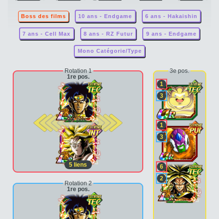
Boss des films
10 ans - Endgame
6 ans - Hakaishin
7 ans - Cell Max
8 ans - RZ Futur
9 ans - Endgame
Mono Catégorie/Type
Rotation 1
3e pos.
1re pos.
1
3
2e pos.
1
3
5
liens
6
2
Rotation 2
1re pos.