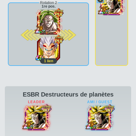
Rotation 2
1re pos.
2e pos.
1
lien
ESBR Destructeurs de planètes