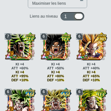
1 ou 10
Liens au niveau
7
6
6
KI +4
KI +4
KI +4
ATT +60%
ATT +50%
ATT +40%
KI +4
KI +4
KI +4
ATT +95%
ATT +80%
ATT +65%
DEF +10%
DEF +10%
DEF +10%
Race saiyan
ATT
Race saiyan
ATT
Race saiyan
ATT
6
6
6
+5%
+5%
+5%
Race saiyan
ATT
Race saiyan
ATT
Race saiyan
ATT
+10%
+10%
+10%
Paré au combat
KI
Paré au combat
KI
Paré au combat
KI
+2
+2
+2