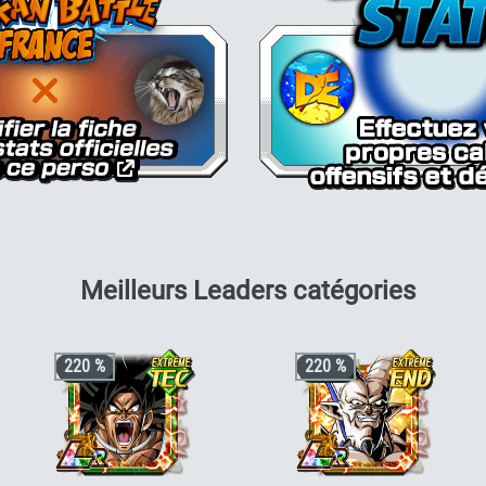
pour C
Meilleurs Leaders catégories
220 %
220 %