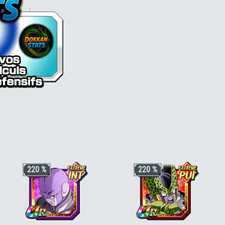
ell (2nde forme) [MF] [AGI]
220 %
220 %