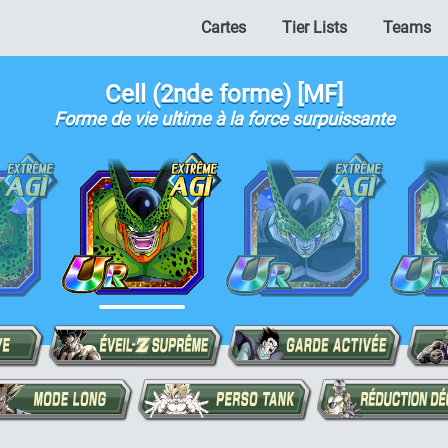
Cartes
Tier Lists
Teams
Cell (2nde forme) [MF]
Forme de vie ultime à la force surpuissante