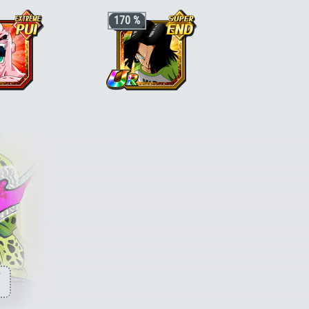
Ki +3, PV, ATT et DÉF +170 % pour la
Ki +3, PV, ATT et DÉF +170 % pour la
170 %
catégorie
"Explosion de colère"
ou
catégorie
"Objectif Son Goku"
ou
"Divin"
"Cyborg"
DÉF +170 % pour la
Ki +3, PV, ATT et DÉF +170 % pour la
mation fortifiante"
catégorie
"Cyborg"
, ou ki +3, PV, ATT et
t DÉF +120 % pour le
DÉF +120 % pour le type S. END
E. PUI