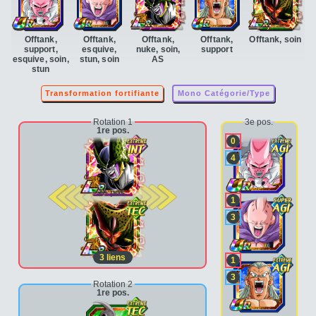
Offtank,
Offtank,
Offtank,
Offtank,
Offtank, soin
support,
esquive,
nuke, soin,
support
esquive, soin,
stun, soin
AS
stun
Transformation fortifiante
Mono Catégorie/Type
Rotation 1
3e pos.
1re pos.
0
4
2e pos.
1
3
3
liens
1
3
Rotation 2
1re pos.