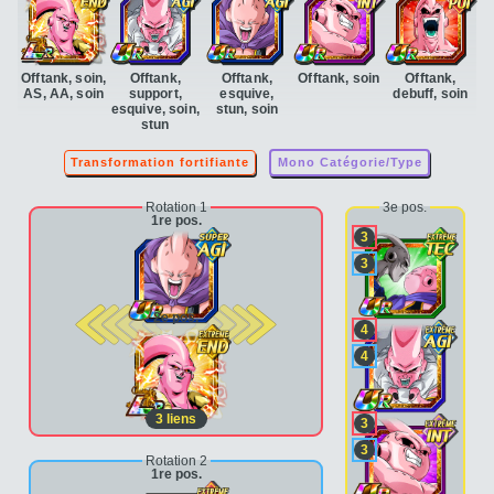
Offtank, soin,
Offtank,
Offtank,
Offtank, soin
Offtank,
AS, AA, soin
support,
esquive,
debuff, soin
esquive, soin,
stun, soin
stun
Transformation fortifiante
Mono Catégorie/Type
Rotation 1
3e pos.
1re pos.
3
3
2e pos.
4
4
3
liens
3
3
Rotation 2
1re pos.