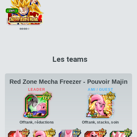
⭐
⭐
⭐
⭐
⭐
Les teams
Red Zone Mecha Freezer - Pouvoir Majin
Offtank, réductions
Offtank, stacks, soin