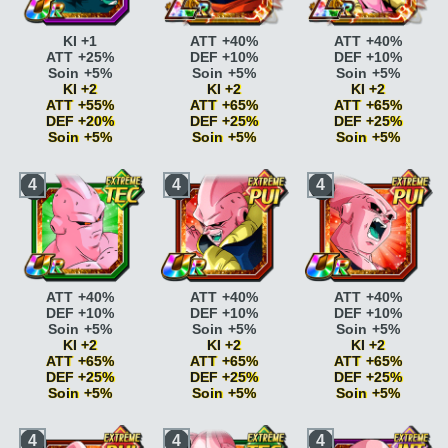
+10% DEF +10% Soin
Majin
KI +2 ATT
Cauchemar
ATT
Majin
ATT +10% DEF
+5%
+15% DEF +15%
+15%
+10%
Mur gênant
ATT
Démon
KI +1
Majin
KI +2 ATT
KI +1
ATT +40%
ATT +40%
+15%
Démon
KI +2 ATT
+15% DEF +15%
ATT +25%
DEF +10%
DEF +10%
Mur gênant
ATT
+10% DEF +10%
Mur gênant
ATT
Soin +5%
Soin +5%
Soin +5%
+20%
Transformation
Soin
+15%
KI +2
KI +2
KI +2
Transformation
Soin
+5%
Mur gênant
ATT
ATT +55%
ATT +65%
ATT +65%
+5%
Transformation
ATT
+20%
DEF +20%
DEF +25%
DEF +25%
Transformation
ATT
+10% DEF +10% Soin
Soin +5%
Soin +5%
Soin +5%
+10% DEF +10% Soin
+5%
+5%
Combat acharné
ATT
Combat acharné
ATT
Combat acharné
ATT
4
4
4
+15%
+15%
+15%
Combat acharné
ATT
Combat acharné
ATT
Combat acharné
ATT
+20%
+20%
+20%
Cauchemar
ATT
Majin
ATT +10% DEF
Majin
ATT +10% DEF
+10%
+10%
+10%
Cauchemar
ATT
Majin
KI +2 ATT
Majin
KI +2 ATT
+15%
+15% DEF +15%
+15% DEF +15%
Démon
KI +1
Mur gênant
ATT
Mur gênant
ATT
ATT +40%
ATT +40%
ATT +40%
Démon
KI +2 ATT
+15%
+15%
DEF +10%
DEF +10%
DEF +10%
+10% DEF +10%
Mur gênant
ATT
Mur gênant
ATT
Soin +5%
Soin +5%
Soin +5%
Transformation
Soin
+20%
+20%
KI +2
KI +2
KI +2
+5%
Transformation
Soin
Transformation
Soin
ATT +65%
ATT +65%
ATT +65%
Transformation
ATT
+5%
+5%
DEF +25%
DEF +25%
DEF +25%
+10% DEF +10% Soin
Transformation
ATT
Transformation
ATT
Soin +5%
Soin +5%
Soin +5%
+5%
+10% DEF +10% Soin
+10% DEF +10% Soin
+5%
+5%
Combat acharné
ATT
Combat acharné
ATT
Combat acharné
ATT
4
4
4
+15%
+15%
+15%