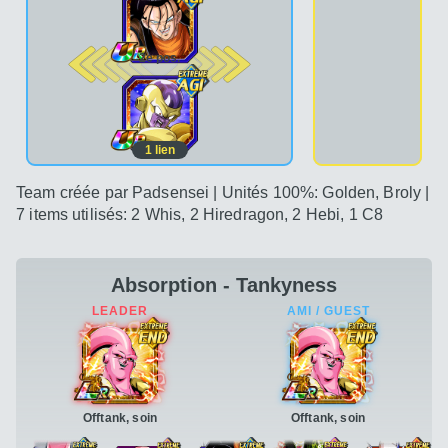
2e pos.
1
lien
Team créée par Padsensei | Unités 100%: Golden, Broly |
7 items utilisés: 2 Whis, 2 Hiredragon, 2 Hebi, 1 C8
Absorption - Tankyness
Offtank, soin
Offtank, soin