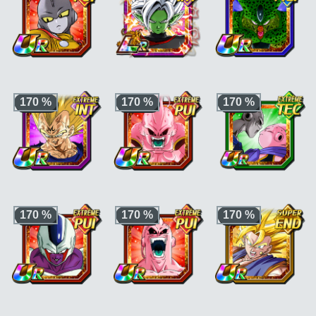
des films"
Ball Heroes"
,
"Super
"Chaos mondial"
ou
ou
"Transformation
Saiyan 3"
ou
"Guerrier fusionné"
,
fortifiante"
et PV,
"Transformation
et PV, ATT et DÉF
ATT et DÉF +30 % en
fortifiante"
, et PV,
+30 % en plus si le
plus si le perso est
ATT et DÉF +30 % en
perso est aussi de
aussi de catégorie
plus si le perso est
catégorie
"Voyageur
"Survie de l'Univers"
aussi de catégorie
du temps"
ou
ou
"Puissance
"Crossover"
"Dernier atout"
; ki
maximale"
Ki +3, PV, ATT et DÉF
Ki +4, PV, ATT et DÉF
Ki +3, PV, ATT et DÉF
+3, PV, ATT et DÉF
+170 % pour la
+170 % pour la
+170 % pour la
170 %
170 %
170 %
+150 % pour la classe
catégorie
"Héros des
catégorie
"Chaos
catégorie
"Cyborg -
Extrême hors
films"
ou
"Vie
mondial"
ou
Saga de Cell"
ou
catégories
"Divin"
,
artificielle"
et KI +1,
"Potalas"
"Absorption de
"Chaos mondial"
ou
PV, ATT et DÉF +30
puissance"
et KI +1,
"Guerrier fusionné"
% en plus si le perso
PV, ATT et DÉF +30
est aussi de catégorie
% en plus si le perso
"Combat rapide"
ou
est aussi de catégorie
"Digne rival"
"Cyborg"
Ki +3, PV, ATT et DÉF
Ki +3, +170% stats
Ki +4, PV, ATT et DÉF
+170 % pour la
pour la catégorie
+170 % pour la
170 %
170 %
170 %
catégorie
"Saga de
"Combat du destin"
catégorie
"Pouvoir
Boo"
ou
"Famille de
ou
"Saga de Boo"
de Majin"
, ou ki +3,
Vegeta"
et KI +1, PV,
PV, ATT et DÉF +170
ATT et DÉF +30 % en
% pour la catégorie
plus si le perso est
"Vie artificielle"
aussi de catégorie
"Guerriers de génie"
Ki +3, PV, ATT et DÉF
Ki +3, PV, ATT et DÉF
Ki +3, PV, ATT et DÉF