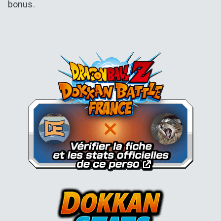
bonus.
Dokkan Essentials x Dragon B