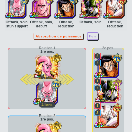
Offtank, soin,
Offtank, soin,
Offtank,
Offtank, soin
Offtank,
stun support
debuff
reduction
reduction
Absorption de puissance
Fun
Rotation 1
3e pos.
1re pos.
2
2
2e pos.
1
3
4
liens
1
3
Rotation 2
1re pos.