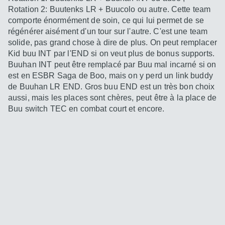
Rotation 2: Buutenks LR + Buucolo ou autre. Cette team
comporte énormément de soin, ce qui lui permet de se
régénérer aisément d'un tour sur l'autre. C'est une team
solide, pas grand chose à dire de plus. On peut remplacer
Kid buu INT par l'END si on veut plus de bonus supports.
Buuhan INT peut être remplacé par Buu mal incarné si on
est en ESBR Saga de Boo, mais on y perd un link buddy
de Buuhan LR END. Gros buu END est un très bon choix
aussi, mais les places sont chères, peut être à la place de
Buu switch TEC en combat court et encore.