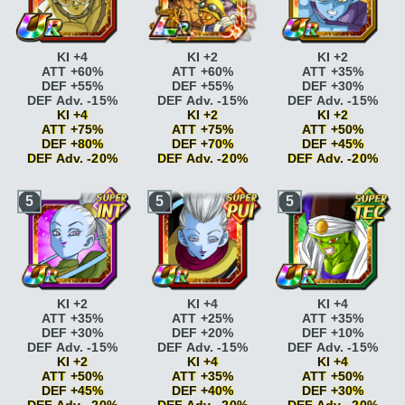
KI +4
KI +2
KI +2
ATT +60%
ATT +60%
ATT +35%
DEF +55%
DEF +55%
DEF +30%
DEF Adv. -15%
DEF Adv. -15%
DEF Adv. -15%
KI +4
KI +2
KI +2
ATT +75%
ATT +75%
ATT +50%
DEF +80%
DEF +70%
DEF +45%
DEF Adv. -20%
DEF Adv. -20%
DEF Adv. -20%
Vitesse
Vitesse
Vitesse
5
5
5
époustouflante
KI
époustouflante
KI
époustouflante
KI
+2
+2
+2
Vitesse
Vitesse
Vitesse
époustouflante
KI
époustouflante
KI
époustouflante
KI
+2 DEF +5%
+2 DEF +5%
+2 DEF +5%
Combat acharné
ATT
Combat acharné
ATT
Combat acharné
ATT
+15%
+15%
+15%
Combat acharné
ATT
Combat acharné
ATT
Combat acharné
ATT
KI +2
KI +4
KI +4
+20%
+20%
+20%
ATT +35%
ATT +25%
ATT +35%
Boss
ATT +25% DEF
Boss
ATT +25% DEF
Jugement
DEF +30%
DEF +20%
DEF +10%
+25% <=80% HP
+25% <=80% HP
serein
DEF +20%
DEF Adv. -15%
DEF Adv. -15%
DEF Adv. -15%
Boss
ATT +25% DEF
Boss
ATT +25% DEF
Jugement
KI +2
KI +4
KI +4
+25%
+25%
serein
DEF +25%
ATT +50%
ATT +35%
ATT +50%
Gentleman
KI +2
Jugement
Soutien
DEF +45%
DEF +40%
DEF +30%
Gentleman
KI +2
serein
DEF +20%
infaillible
ATT +10%
DEF Adv. -20%
DEF Adv. -20%
DEF Adv. -20%