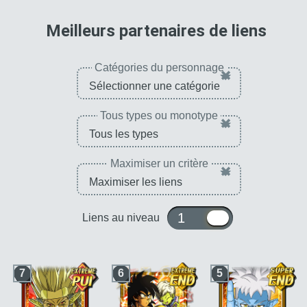
pour 
Meilleurs partenaires de liens
Catégories du personnage
×
Tous types ou monotype
×
Maximiser un critère
×
1 ou 10
Liens au niveau
7
6
5