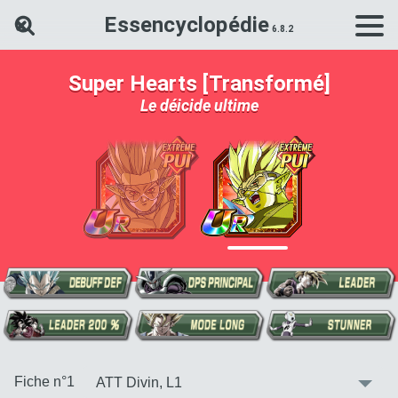
Essencyclopédie
Rechercher une carte Dokkan Ba
Super Hearts [Transformé]
Le déicide ultime
:
Fiche n°1