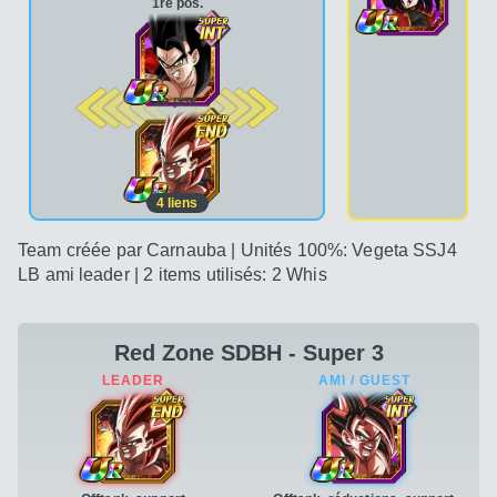
1re pos.
2e pos.
4
liens
Team créée par Carnauba | Unités 100%: Vegeta SSJ4
LB ami leader | 2 items utilisés: 2 Whis
Red Zone SDBH - Super 3