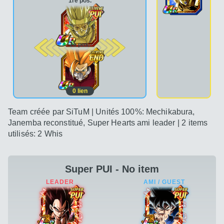
1re pos.
2e pos.
0
lien
Team créée par SiTuM | Unités 100%: Mechikabura,
Janemba reconstitué, Super Hearts ami leader | 2 items
utilisés: 2 Whis
Super PUI - No item