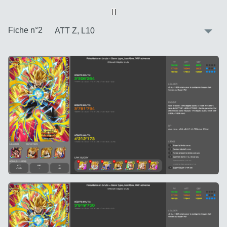
Vue alternative
| |
:
Fiche n°2