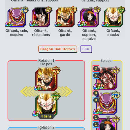
Offtank, réductions, support
Offtank, support
Offtank, soin,
Offtank,
Offtank,
Offtank,
Offtank,
esquive
réductions
garde
support,
stacks
esquive
Dragon Ball Heroes
Fun
Rotation 1
3e pos.
1re pos.
3
5
2e pos.
0
0
4
liens
1
1
Rotation 2