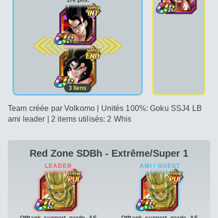
1re pos.
2e pos.
3
liens
Team créée par Volkomo | Unités 100%: Goku SSJ4 LB
ami leader | 2 items utilisés: 2 Whis
Red Zone SDBh - Extrême/Super 1
Offtank, support, garde, AS
Offtank, support, garde, AS