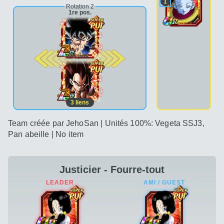
1
Rotation 2
1re pos.
2e pos.
3
liens
Team créée par JehoSan | Unités 100%: Vegeta SSJ3,
Pan abeille | No item
Justicier - Fourre-tout