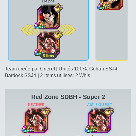
1re pos.
2e pos.
5
liens
Team créée par Cneref | Unités 100%: Gohan SSJ4,
Bardock SSJ4 | 2 items utilisés: 2 Whis
Red Zone SDBH - Super 2