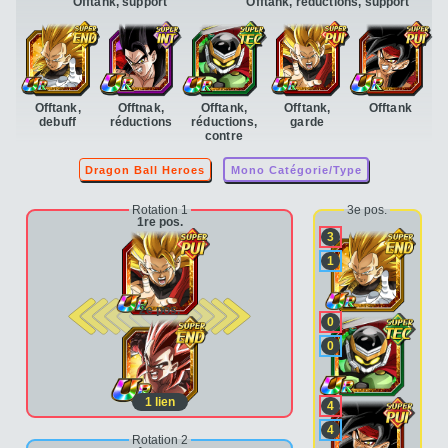
Offtank, support
Offtank, réductions, support
Offtank,
Offtnak,
Offtank,
Offtank,
Offtank
debuff
réductions
réductions,
garde
contre
Dragon Ball Heroes
Mono Catégorie/Type
Rotation 1
3e pos.
1re pos.
3
1
2e pos.
0
0
1
lien
4
4
Rotation 2