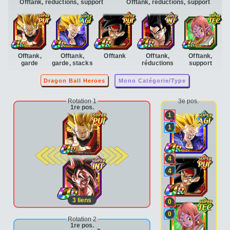
Offtank, réductions, support
Offtank, réductions, support
Offtank,
Offtank,
Offtank
Offtank,
Offtank,
garde
garde, stacks
réductions
support
Dragon Ball Heroes
Mono Catégorie/Type
Rotation 1
3e pos.
1re pos.
1
1
2e pos.
4
4
3
liens
0
0
Rotation 2
1re pos.