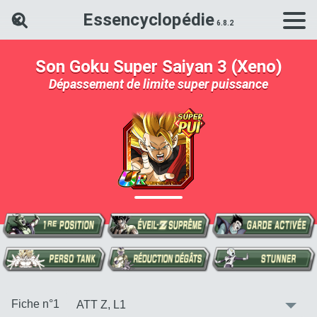
Essencyclopédie
Rechercher une carte Dokkan Ba
Son Goku Super Saiyan 3 (Xeno)
Dépassement de limite super puissance
:
Fiche n°1