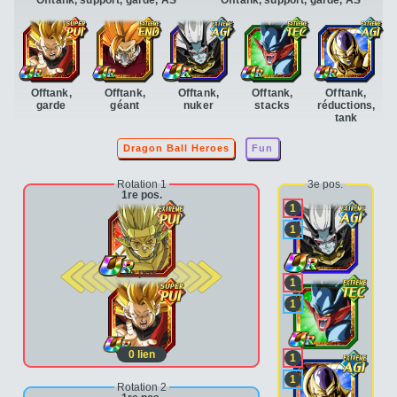
Offtank,
Offtank,
Offtank,
Offtank,
Offtank,
garde
géant
nuker
stacks
réductions,
tank
Dragon Ball Heroes
Fun
Rotation 1
3e pos.
1re pos.
1
1
2e pos.
1
1
0
lien
1
1
Rotation 2