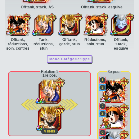
Offtank, stack, AS
Offtank, stack, esquive
Offtank,
Tank,
Offtank,
Réductions,
Offtank,
réductions,
réductions,
garde, stun
soin, stun
stack,
soin, contres
stun
esquive
Mono Catégorie/Type
Rotation 1
3e pos.
1re pos.
1
3
2e pos.
2
2
4
liens
0