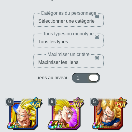
Catégories du personnage
×
Tous types ou monotype
×
Maximiser un critère
×
1 ou 10
Liens au niveau
6
6
5