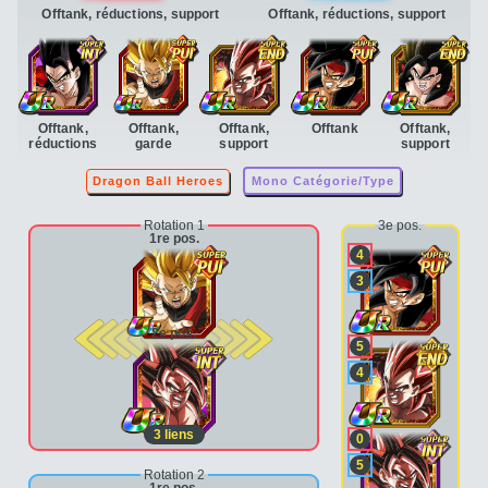
Offtank, réductions, support
Offtank, réductions, support
Offtank,
Offtank,
Offtank,
Offtank
Offtank,
réductions
garde
support
support
Dragon Ball Heroes
Mono Catégorie/Type
Rotation 1
3e pos.
1re pos.
4
3
2e pos.
5
4
3
liens
0
5
Rotation 2