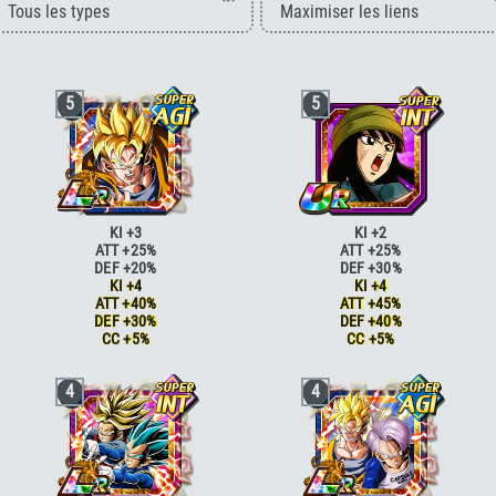
5
5
KI +3
KI +2
ATT +25%
ATT +25%
DEF +20%
DEF +30%
KI +4
KI +4
ATT +40%
ATT +45%
DEF +30%
DEF +40%
CC +5%
CC +5%
Paré au combat
KI +2
Combat acharné
ATT +15%
4
4
Paré au combat
KI +2 ATT +5% DEF
Combat acharné
ATT +20%
+5%
Futur désespéré
KI +1
Combat acharné
ATT +15%
Futur désespéré
KI +2 CC +5%
Combat acharné
ATT +20%
Jugement serein
DEF +20%
Pouvoir légendaire
ATT +10% si ATT SP
Jugement serein
DEF +25%
Pouvoir légendaire
ATT +15% si ATT SP
Intello
ATT +10% DEF +10%