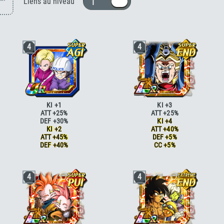
1 ou 10
Liens au niveau
4
4
KI +1
KI +3
ATT +25%
ATT +25%
DEF +30%
KI +4
KI +2
ATT +40%
ATT +45%
DEF +5%
DEF +40%
CC +5%
Combat acharné
ATT +15%
Paré au combat
KI +2
Combat acharné
ATT +20%
Paré au combat
KI +2 ATT +5% DEF
4
4
Jugement serein
DEF +20%
+5%
Jugement serein
DEF +25%
Combat acharné
ATT +15%
Intello
ATT +10% DEF +10%
Combat acharné
ATT +20%
Intello
ATT +15% DEF +15%
Pouvoir légendaire
ATT +10% si ATT SP
Courage
KI +1
Pouvoir légendaire
ATT +15% si ATT SP
Courage
KI +2 ATT +10%
Futur désespéré
KI +1