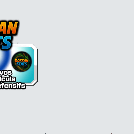
l Z Dokkan battle France
runks (jeune) (futur) et Mai (futur) [PUI]