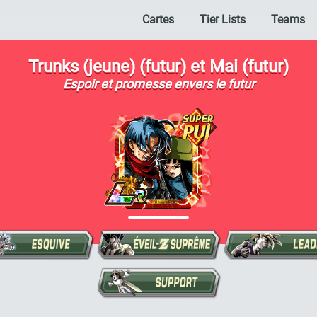
Cartes
Tier Lists
Teams
Trunks (jeune) (futur) et Mai (futur)
Espoir et promesse envers le futur