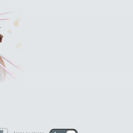
runks (jeune) (futur) et Mai (futur) [PUI]
×