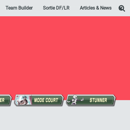
Team Builder
Sortie DF/LR
Articles & News
Re