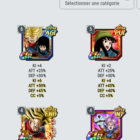
6
5
KI +4
KI +2
ATT +25%
ATT +25%
DEF +30%
DEF +30%
KI +6
KI +4
ATT +50%
ATT +45%
DEF +45%
DEF +40%
CC +5%
CC +5%
Paré au combat
KI +2
Combat acharné
ATT +15%
4
4
Paré au combat
KI +2 ATT +5% DEF
Combat acharné
ATT +20%
+5%
Futur désespéré
KI +1
Combat acharné
ATT +15%
Futur désespéré
KI +2 CC +5%
Combat acharné
ATT +20%
Jugement serein
DEF +20%
Futur désespéré
KI +1
Jugement serein
DEF +25%
Futur désespéré
KI +2 CC +5%
Intello
ATT +10% DEF +10%