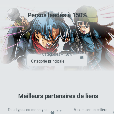
catégorie
"Saga du futur"
/
Persos leadés à
150
%
Catégories +150%
×
pour T
Meilleurs partenaires de liens
Tous types ou monotype
Maximiser un critère
×