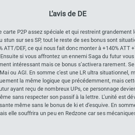
L’avis de DE
e carte P2P assez spéciale et qui restreint grandement 
 stun sur ses SP, tout le reste de ses bonus sont situati
% ATT/DEF, ce qui nous fait donc monter à +140% ATT
 Ensuite si vous affrontez un ennemi Saga du futur vous
ment intéressant mais ce bonus s’activera rarement. Ses
Mai ou AGI. En somme c’est une LR ultra situationnel, mai
uement la même logique que précédemment, mais cette 
utur ayant reçu de nombreux UPs, ce personnage devient 
me sans respecter son passif à la lettre. L’unité est d
ressante même sans le bonus de ki et d’esquive. En somm
ais elle souffrira un peu en Redzone car ses mécaniques